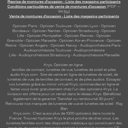
Reprise de montures d’occasion - Liste des magasins participants
Conditions particulières de vente de montures d’occasion
[PDF —
94
Ko
]
Vente de montures d’occasion - Liste des magasins participants
Opticien Paris
-
Opticien Toulouse
-
Opticien Lyon
-
Opticien
Bordeaux
-
Opticien Nantes
-
Opticien Strasbourg
-
Opticien
Lille
-
Opticien Montpellier
-
Opticien Rennes
-
Opticien
Grenoble
-
Opticien Marseille
-
Opticien Aix-en-Provence
-
Opticien
Reims
-
Opticien Angers
-
Opticien Nancy
-
Audioprothésiste Paris
-
Audioprothésiste Toulouse
-
Audioprothésiste
Lille
-
Audioprothésiste Strasbourg
-
Audioprothésiste Marseille
Krys, Opticien en ligne :
lentilles de contact
,
lunettes de vue
,
lunettes de soleil
et
piles
audio
Krys.com : Site de vente en ligne de lunettes de soleil, de
lunettes de vue, de
lentilles de contact
, et de piles audios. Essayez
vos lunettes grâce au miroir virtuel Krys, commandez en ligne et
faites vous livrer gratuitement chez l'un des opticiens Krys. La
livraison est offerte pour un retrait dans le réseau Krys. Bénéficiez
également de la garantie "Satisfait ou remboursé 30 jours".
Retrouvez nos marques de lunettes de vue et
lunettes de soleil : Ray
Ban
Krys.com : C’est aussi plus de 1000 opticiens dans toute la
France.
Trouvez l’opticien Krys le plus proche de chez vous
. Les
lunettes/lentilles sont des dispositifs médicaux qui constituent des