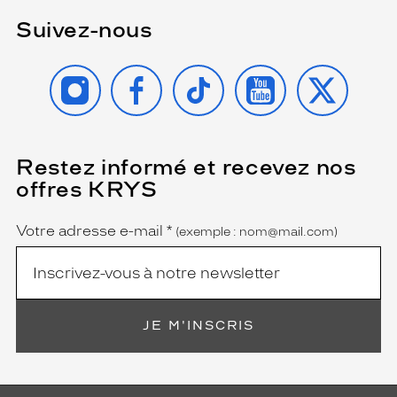
Suivez-nous
INSTAGRAM
FACEBOOK
TIKTOK
YOUTUBE
X
Restez informé et recevez nos
(Ce
champ
offres KRYS
est
Name
obligatoire)
Votre adresse e-mail
*
(exemple : nom@mail.com)
JE M'INSCRIS