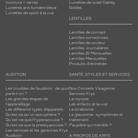
monture + verres
Lunettes de soleil Oakley
Lunettes anti-lumière bleue
Soldes
Lunettes de sport à la vue
LENTILLES
Lentilles de contact
Lentilles correctrices
Lentilles de couleur
Lentilles Journalières
Lentilles Bi Mensuelles
Lentilles Mensuelles
Produits d'entretien
AUDITION
SANTÉ, STYLES ET SERVICES
Les troubles de l’audition : de quoi
Nos Conseils Visagisme
parle-t-on ?
Services Krys
Les grandes étapes de
La myopie
l'appareillage
Les enfants et la vue
Les différents types d’appareils
Le strabisme
Qu’est-ce qu'un acouphène ?
Le glaucome : symptômes et
Qu'est-ce que l'hyperacousie ?
traitement
Qu’est-ce que la presbyacousie ?
Paupière qui tremble ?
Les services et les garanties Krys
Audition
A PROPOS DE KRYS