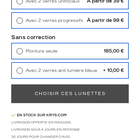
À partir de 39 €
Avec 2 verres unifocaux
Type
Retrait en magasin
Offert
de
montage
À partir de 99 €
Avec 2 verres progressifs
Retrait en magasin
Offert
Cerclé
Taille
Sans correction
de
monture
185,00 €
Monture seule
Livraison à domicile
5,90 €
XS
Retrait en magasin
Offert
Matière
+ 10,00 €
Avec 2 verres anti lumière bleue
Retrait en magasin
Offert
Plastique
Fournisseur
CHOISIR CES LUNETTES
Seaport
Marque
ba&sh
EN STOCK SUR KRYS.COM
LIVRAISON OFFERTE EN MAGASIN
LIVRAISON SOUS 4 JOURS EN MOYENNE
30 JOURS POUR CHANGER D'AVIS