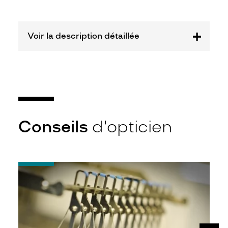
Voir la description détaillée
Conseils
d'opticien
-
Quel
indice
d’amincissement
?
SUIV