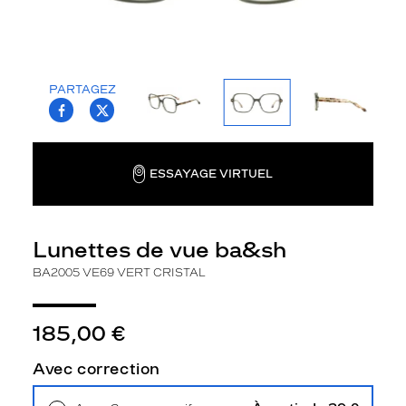
la
monture
Carré
Couleur
PARTAGEZ
de
T.PROJECT.KRYS.FRONT.SHARE_FACEBOO
T.PROJECT.KRYS.FRONT.SHARE_TWI
la
monture
Ve69
ESSAYAGE VIRTUEL
Vert
Cristal
Polarisant
Lunettes de vue ba&sh
Non
BA2005 VE69 VERT CRISTAL
Type
de
verres
185,00 €
compatibles
Avec correction
Progressifs
Unifocaux