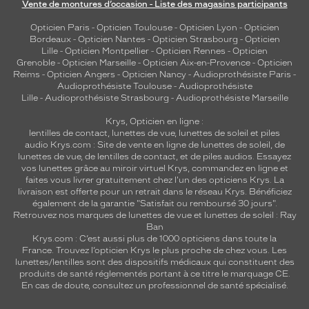
Vente de montures d’occasion - Liste des magasins participants
Opticien Paris
-
Opticien Toulouse
-
Opticien Lyon
-
Opticien
Bordeaux
-
Opticien Nantes
-
Opticien Strasbourg
-
Opticien
Lille
-
Opticien Montpellier
-
Opticien Rennes
-
Opticien
Grenoble
-
Opticien Marseille
-
Opticien Aix-en-Provence
-
Opticien
Reims
-
Opticien Angers
-
Opticien Nancy
-
Audioprothésiste Paris
-
Audioprothésiste Toulouse
-
Audioprothésiste
Lille
-
Audioprothésiste Strasbourg
-
Audioprothésiste Marseille
Krys, Opticien en ligne :
lentilles de contact
,
lunettes de vue
,
lunettes de soleil
et
piles
audio
Krys.com : Site de vente en ligne de lunettes de soleil, de
lunettes de vue, de
lentilles de contact
, et de piles audios. Essayez
vos lunettes grâce au miroir virtuel Krys, commandez en ligne et
faites vous livrer gratuitement chez l'un des opticiens Krys. La
livraison est offerte pour un retrait dans le réseau Krys. Bénéficiez
également de la garantie "Satisfait ou remboursé 30 jours".
Retrouvez nos marques de lunettes de vue et
lunettes de soleil : Ray
Ban
Krys.com : C’est aussi plus de 1000 opticiens dans toute la
France.
Trouvez l’opticien Krys le plus proche de chez vous
. Les
lunettes/lentilles sont des dispositifs médicaux qui constituent des
produits de santé réglementés portant à ce titre le marquage CE.
En cas de doute, consultez un professionnel de santé spécialisé.