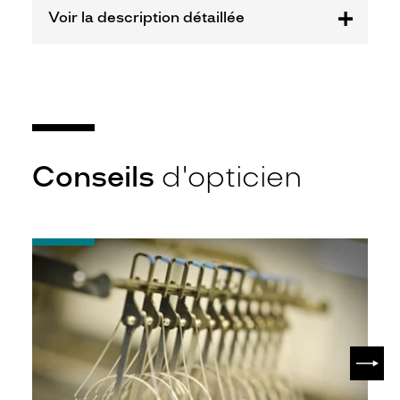
Voir la description détaillée
Conseils
d'opticien
-
Quel
indice
d’amincissement
?
SUIV