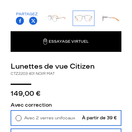
la
monture
PARTAGEZ
T.PROJECT.KRYS.FRONT.SHARE_FACEBOO
T.PROJECT.KRYS.FRONT.SHARE_TWI
Aviateur
Couleur
de
la
ESSAYAGE VIRTUEL
monture
401
Noir
Lunettes de vue Citizen
Mat
CTZ2203 401 NOIR MAT
Polarisant
Non
149,00 €
Type
de
verres
Avec correction
compatibles
À partir de 39 €
Avec 2 verres unifocaux
Progressifs
Retrait en magasin
Offert
Unifocaux