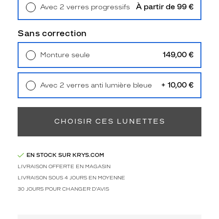
Type
À partir de 99 €
Avec 2 verres progressifs
de
Retrait en magasin
Offert
montage
Sans correction
Cerclé
Taille
149,00 €
Monture seule
de
Livraison à domicile
5,90 €
monture
Retrait en magasin
Offert
+ 10,00 €
Avec 2 verres anti lumière bleue
M
Retrait en magasin
Offert
discountDetail
-50%
CHOISIR CES LUNETTES
Matière
Métal
EN STOCK SUR KRYS.COM
Fournisseur
LIVRAISON OFFERTE EN MAGASIN
Codir
LIVRAISON SOUS 4 JOURS EN MOYENNE
Marque
30 JOURS POUR CHANGER D'AVIS
Citizen