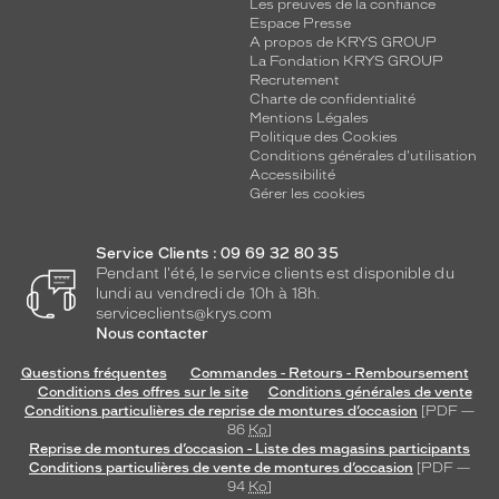
Les preuves de la confiance
Espace Presse
A propos de KRYS GROUP
La Fondation KRYS GROUP
Recrutement
Charte de confidentialité
Mentions Légales
Politique des Cookies
Conditions générales d'utilisation
Accessibilité
Gérer les cookies
Service Clients : 09 69 32 80 35
Pendant l'été, le service clients est disponible du
lundi au vendredi de 10h à 18h.
serviceclients@krys.com
Nous contacter
Questions fréquentes
Commandes - Retours - Remboursement
Conditions des offres sur le site
Conditions générales de vente
Conditions particulières de reprise de montures d’occasion
[PDF —
86
Ko
]
Reprise de montures d’occasion - Liste des magasins participants
Conditions particulières de vente de montures d’occasion
[PDF —
94
Ko
]