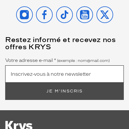
INSTAGRAM
FACEBOOK
TIKTOK
YOUTUBE
X
Restez informé et recevez nos
(Ce
champ
offres KRYS
est
Name
obligatoire)
Votre adresse e-mail
*
(exemple : nom@mail.com)
JE M'INSCRIS