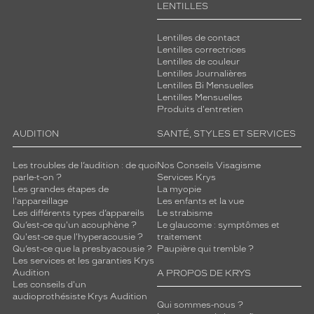
LENTILLES
Lentilles de contact
Lentilles correctrices
Lentilles de couleur
Lentilles Journalières
Lentilles Bi Mensuelles
Lentilles Mensuelles
Produits d'entretien
AUDITION
SANTÉ, STYLES ET SERVICES
Les troubles de l’audition : de quoi
Nos Conseils Visagisme
parle-t-on ?
Services Krys
Les grandes étapes de
La myopie
l'appareillage
Les enfants et la vue
Les différents types d’appareils
Le strabisme
Qu’est-ce qu'un acouphène ?
Le glaucome : symptômes et
Qu'est-ce que l'hyperacousie ?
traitement
Qu’est-ce que la presbyacousie ?
Paupière qui tremble ?
Les services et les garanties Krys
Audition
A PROPOS DE KRYS
Les conseils d'un
audioprothésiste Krys Audition
Qui sommes-nous ?