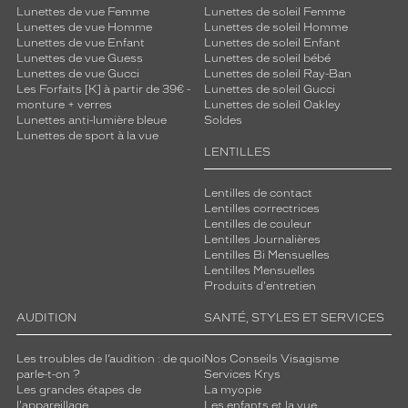
s
Lunettes de vue Femme
Lunettes de soleil Femme
l
Lunettes de vue Homme
Lunettes de soleil Homme
e
Lunettes de vue Enfant
Lunettes de soleil Enfant
s
Lunettes de vue Guess
Lunettes de soleil bébé
e
Lunettes de vue Gucci
Lunettes de soleil Ray-Ban
Les Forfaits [K] à partir de 39€ -
Lunettes de soleil Gucci
n
monture + verres
Lunettes de soleil Oakley
v
Lunettes anti-lumière bleue
Soldes
i
Lunettes de sport à la vue
r
LENTILLES
o
n
Lentilles de contact
n
Lentilles correctrices
e
Lentilles de couleur
m
Lentilles Journalières
e
Lentilles Bi Mensuelles
Lentilles Mensuelles
n
Produits d'entretien
t
s
AUDITION
SANTÉ, STYLES ET SERVICES
l
a
Les troubles de l’audition : de quoi
Nos Conseils Visagisme
i
parle-t-on ?
Services Krys
s
Les grandes étapes de
La myopie
s
l'appareillage
Les enfants et la vue