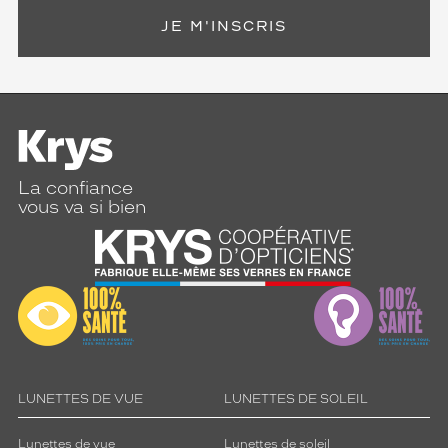
u
JE M'INSCRIS
r
e
s
f
i
n
e
s
La confiance
.
vous va si bien
I
d
é
a
l
d
a
n
s
t
LUNETTES DE VUE
LUNETTES DE SOLEIL
o
u
Lunettes de vue
Lunettes de soleil