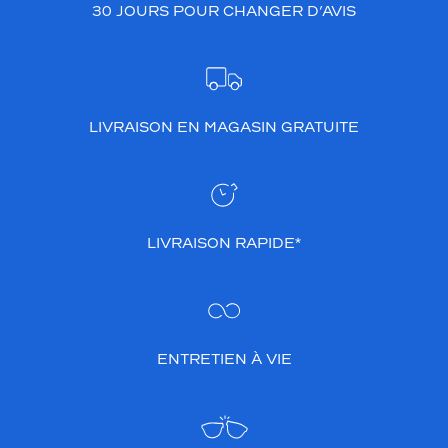
e
30 JOURS POUR CHANGER D’AVIS
n
r
e
s
t
a
LIVRAISON EN MAGASIN GRATUITE
n
t
d
a
n
LIVRAISON RAPIDE*
s
l
a
s
o
b
ENTRETIEN À VIE
r
i
é
t
é