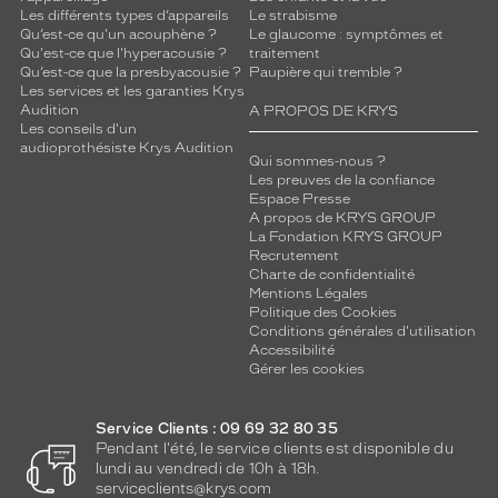
e
Les différents types d’appareils
Le strabisme
Qu’est-ce qu'un acouphène ?
Le glaucome : symptômes et
z
Qu'est-ce que l'hyperacousie ?
traitement
v
Qu’est-ce que la presbyacousie ?
Paupière qui tremble ?
o
Les services et les garanties Krys
u
Audition
A PROPOS DE KRYS
s
Les conseils d'un
c
audioprothésiste Krys Audition
Qui sommes-nous ?
h
Les preuves de la confiance
a
Espace Presse
r
A propos de KRYS GROUP
m
La Fondation KRYS GROUP
Recrutement
e
Charte de confidentialité
r
Mentions Légales
p
Politique des Cookies
a
Conditions générales d'utilisation
r
Accessibilité
c
Gérer les cookies
e
m
Service Clients : 09 69 32 80 35
o
Pendant l'été, le service clients est disponible du
d
lundi au vendredi de 10h à 18h.
è
serviceclients@krys.com