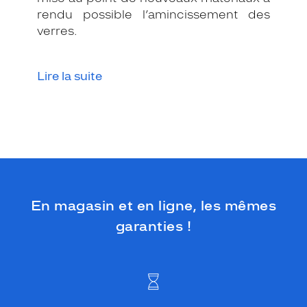
e
rendu possible l’amincissement des
r
verres.
m
e
t
Lire la suite
d
e
s
e
d
é
m
a
r
q
En magasin et en ligne, les mêmes
u
garanties !
e
r
t
o
u
t