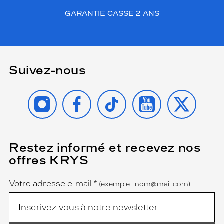
q
GARANTIE CASSE 2 ANS
u
'
a
p
p
Suivez-nous
o
r
t
INSTAGRAM
FACEBOOK
TIKTOK
YOUTUBE
X
e
d
e
t
e
Restez informé et recevez nos
(Ce
l
champ
offres KRYS
l
est
Name
obligatoire)
e
s
Votre adresse e-mail
*
(exemple : nom@mail.com)
m
o
n
t