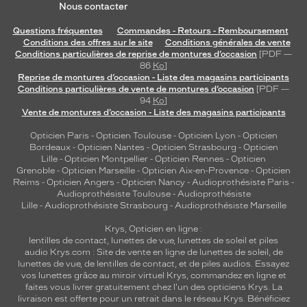
l
Nous contacter
e
s
Questions fréquentes
Commandes - Retours - Remboursement
Conditions des offres sur le site
Conditions générales de vente
e
Conditions particulières de reprise de montures d’occasion
[PDF —
m
86
Ko
]
i
Reprise de montures d’occasion - Liste des magasins participants
-
Conditions particulières de vente de montures d’occasion
[PDF —
c
94
Ko
]
e
Vente de montures d’occasion - Liste des magasins participants
r
Opticien Paris
-
Opticien Toulouse
-
Opticien Lyon
-
Opticien
c
Bordeaux
-
Opticien Nantes
-
Opticien Strasbourg
-
Opticien
l
Lille
-
Opticien Montpellier
-
Opticien Rennes
-
Opticien
é
Grenoble
-
Opticien Marseille
-
Opticien Aix-en-Provence
-
Opticien
i
Reims
-
Opticien Angers
-
Opticien Nancy
-
Audioprothésiste Paris
-
Audioprothésiste Toulouse
-
Audioprothésiste
n
Lille
-
Audioprothésiste Strasbourg
-
Audioprothésiste Marseille
t
e
Krys, Opticien en ligne :
m
lentilles de contact
,
lunettes de vue
,
lunettes de soleil
et
piles
p
audio
Krys.com : Site de vente en ligne de lunettes de soleil, de
o
lunettes de vue, de
lentilles de contact
, et de piles audios. Essayez
vos lunettes grâce au miroir virtuel Krys, commandez en ligne et
r
faites vous livrer gratuitement chez l'un des opticiens Krys. La
e
livraison est offerte pour un retrait dans le réseau Krys. Bénéficiez
l