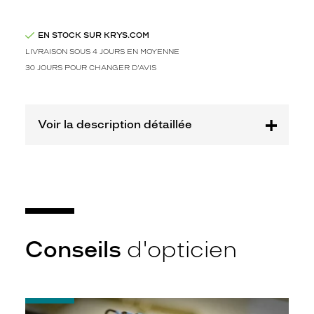
a
i
r
EN STOCK SUR KRYS.COM
e
LIVRAISON SOUS 4 JOURS EN MOYENNE
p
30 JOURS POUR CHANGER D'AVIS
o
u
r
v
Voir la description détaillée
o
u
s
m
e
s
s
i
Conseils
d'opticien
e
u
r
s
.
-