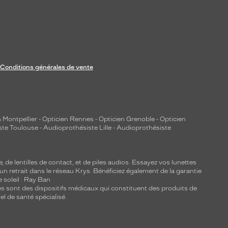
Conditions générales de vente
 Montpellier
-
Opticien Rennes
-
Opticien Grenoble
-
Opticien
ste Toulouse
-
Audioprothésiste Lille
-
Audioprothésiste
e, de
lentilles de contact
, et de piles audios. Essayez vos lunettes
 un retrait dans le réseau Krys. Bénéficiez également de la garantie
e soleil : Ray Ban
lles sont des dispositifs médicaux qui constituent des produits de
l de santé spécialisé.