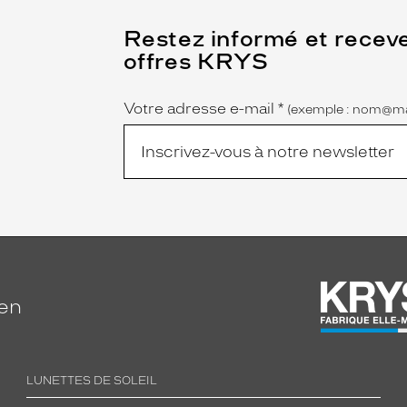
(Ce
Restez informé et recev
champ
offres KRYS
est
Name
obligatoire)
Votre adresse e-mail
*
(exemple : nom@ma
ien
LUNETTES DE SOLEIL