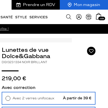
Prendre un RDV
Mon magasin
Mon
Afficher
SANTÉ
STYLE
SERVICES
vide
panie
la
recherche
fite !
Lunettes de vue
Ajouter
à
Dolce&Gabbana
ma
DG1323 1334 NOIR BRILLANT
liste
d’envies
219,00 €
Avec correction
ivant
À partir de 39 €
Avec 2 verres unifocaux
Retrait en magasin
Offert