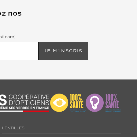
ez nos
il.com)
JE M'INSCRIS
LENTILLES