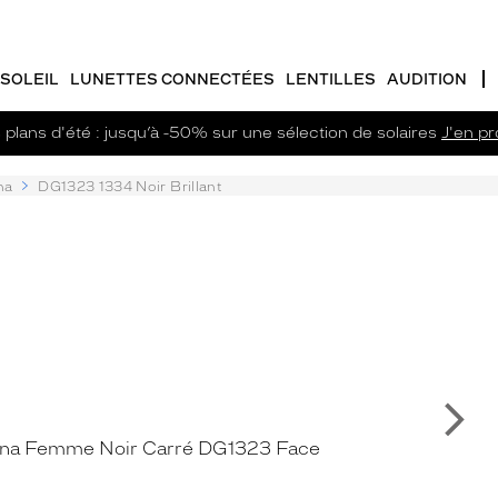
SOLEIL
LUNETTES CONNECTÉES
LENTILLES
AUDITION
plans d'été : jusqu’à -50% sur une sélection de solaires
J'en pro
na
DG1323 1334 Noir Brillant
Su