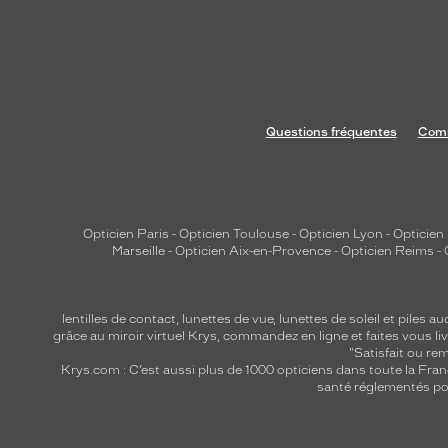
Questions fréquentes
Comm
Opticien Paris
-
Opticien Toulouse
-
Opticien Lyon
-
Opticien
Marseille
-
Opticien Aix-en-Provence
-
Opticien Reims
-
lentilles de contact
,
lunettes de vue
,
lunettes de soleil
et
piles au
grâce au miroir virtuel Krys, commandez en ligne et faites vous liv
"Satisfait ou r
Krys.com : C’est aussi plus de 1000 opticiens dans toute la Fra
santé réglementés por