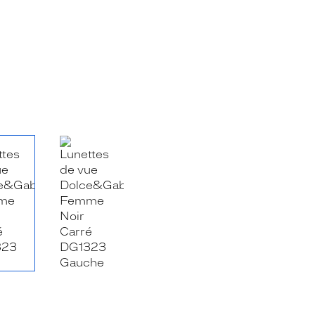
RE_FACEBOOK_TITLE
.SHARE_TWITTER_TITLE