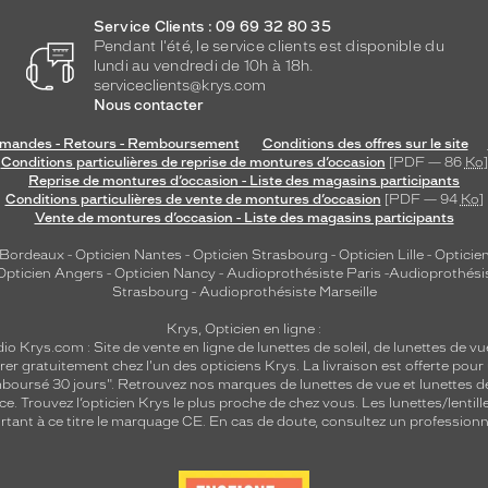
Service Clients : 09 69 32 80 35
Pendant l'été, le service clients est disponible du
lundi au vendredi de 10h à 18h.
serviceclients@krys.com
Nous contacter
andes - Retours - Remboursement
Conditions des offres sur le site
Conditions particulières de reprise de montures d’occasion
[PDF — 86
Ko
]
Reprise de montures d’occasion - Liste des magasins participants
Conditions particulières de vente de montures d’occasion
[PDF — 94
Ko
]
Vente de montures d’occasion - Liste des magasins participants
 Bordeaux
-
Opticien Nantes
-
Opticien Strasbourg
-
Opticien Lille
-
Opticien
Opticien Angers
-
Opticien Nancy
-
Audioprothésiste Paris
-
Audioprothési
Strasbourg
-
Audioprothésiste Marseille
Krys, Opticien en ligne :
dio
Krys.com : Site de vente en ligne de lunettes de soleil, de lunettes de vu
rer gratuitement chez l'un des opticiens Krys. La livraison est offerte pour
emboursé 30 jours". Retrouvez nos marques de lunettes de vue et
lunettes d
nce.
Trouvez l’opticien Krys le plus proche de chez vous
. Les lunettes/lenti
tant à ce titre le marquage CE. En cas de doute, consultez un professionne