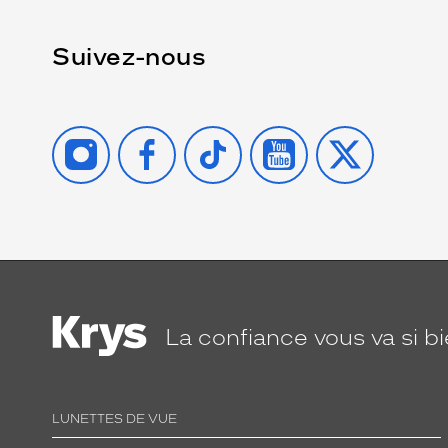
Suivez-nous
INSTAGRAM
FACEBOOK
TIKTOK
YOUTUBE
X
La confiance
vous va si b
LUNETTES DE VUE