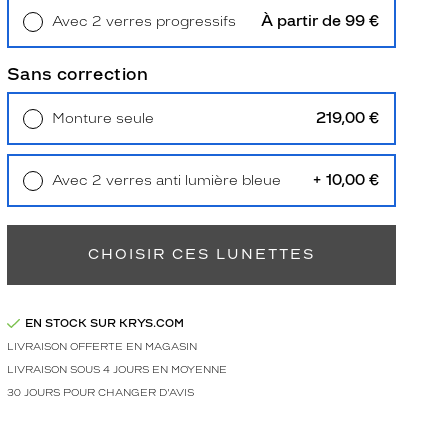
À partir de 99 €
Avec 2 verres progressifs
Retrait en magasin
Offert
Sans correction
219,00 €
Monture seule
Livraison à domicile
5,90 €
Retrait en magasin
Offert
+ 10,00 €
Avec 2 verres anti lumière bleue
Retrait en magasin
Offert
CHOISIR CES LUNETTES
EN STOCK SUR KRYS.COM
LIVRAISON OFFERTE EN MAGASIN
LIVRAISON SOUS 4 JOURS EN MOYENNE
30 JOURS POUR CHANGER D'AVIS