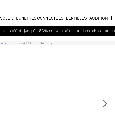
SOLEIL
LUNETTES CONNECTÉES
LENTILLES
AUDITION
plans d'été : jusqu’à -50% sur une sélection de solaires
J'en pro
na
DG1356 488 Bleu Clair Crist
Su