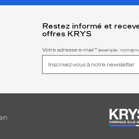
(Ce
Restez informé et recev
champ
offres KRYS
est
Name
obligatoire)
Votre adresse e-mail
*
(exemple : nom@ma
ien