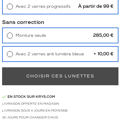
À partir de 99 €
Avec 2 verres progressifs
Retrait en magasin
Offert
Sans correction
285,00 €
Monture seule
Livraison à domicile
5,90 €
Retrait en magasin
Offert
+ 10,00 €
Avec 2 verres anti lumière bleue
Retrait en magasin
Offert
CHOISIR CES LUNETTES
EN STOCK SUR KRYS.COM
LIVRAISON OFFERTE EN MAGASIN
LIVRAISON SOUS 4 JOURS EN MOYENNE
30 JOURS POUR CHANGER D'AVIS