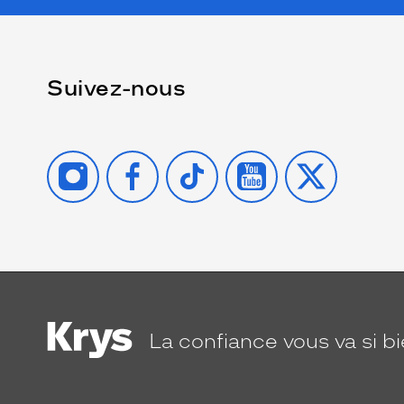
Suivez-nous
INSTAGRAM
FACEBOOK
TIKTOK
YOUTUBE
X
La confiance
vous va si b