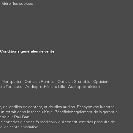
Gérer les cookies
Conditions générales de vente
 Montpellier
-
Opticien Rennes
-
Opticien Grenoble
-
Opticien
ste Toulouse
-
Audioprothésiste Lille
-
Audioprothésiste
e, de
lentilles de contact
, et de piles audios. Essayez vos lunettes
 un retrait dans le réseau Krys. Bénéficiez également de la garantie
e soleil : Ray Ban
lles sont des dispositifs médicaux qui constituent des produits de
l de santé spécialisé.