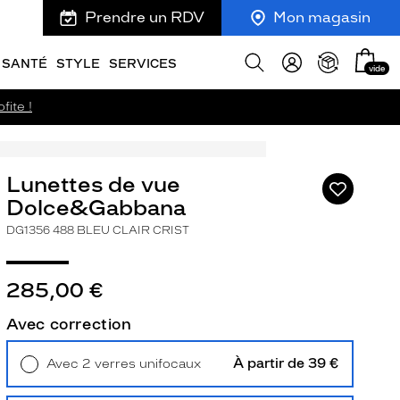
Prendre un RDV
Mon magasin
Mon
Afficher
SANTÉ
STYLE
SERVICES
vide
panie
la
recherche
fite !
Lunettes de vue
Ajouter
à
Dolce&Gabbana
ma
DG1356 488 BLEU CLAIR CRIST
liste
d’envies
285,00 €
Avec correction
ivant
À partir de 39 €
Avec 2 verres unifocaux
Retrait en magasin
Offert