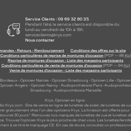
Service Clients : 09 69 32 80 35
Pendant l'été, le service clients est disponible du
lundi au vendredi de 10h à 18h.
serviceclients@krys.com
Nous contacter
andes - Retours - Remboursement
Conditions des offres sur le site
Conditions particulières de reprise de montures d’occasion
[PDF — 86
Ko
]
Reprise de montures d’occasion - Liste des magasins participants
Conditions particulières de vente de montures d’occasion
[PDF — 94
Ko
]
Vente de montures d’occasion - Liste des magasins participants
 Bordeaux
-
Opticien Nantes
-
Opticien Strasbourg
-
Opticien Lille
-
Opticien
Opticien Angers
-
Opticien Nancy
-
Audioprothésiste Paris
-
Audioprothési
Strasbourg
-
Audioprothésiste Marseille
Krys, Opticien en ligne :
dio
Krys.com : Site de vente en ligne de lunettes de soleil, de lunettes de vu
rer gratuitement chez l'un des opticiens Krys. La livraison est offerte pour
emboursé 30 jours". Retrouvez nos marques de lunettes de vue et
lunettes d
nce.
Trouvez l’opticien Krys le plus proche de chez vous
. Les lunettes/lenti
tant à ce titre le marquage CE. En cas de doute, consultez un professionne