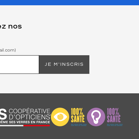
ez nos
il.com)
JE M'INSCRIS