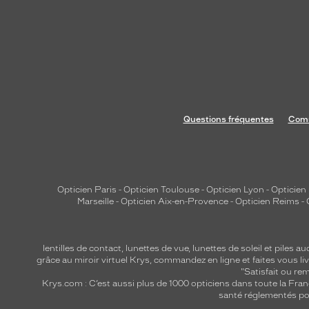
Questions fréquentes
Comm
Opticien Paris
-
Opticien Toulouse
-
Opticien Lyon
-
Opticien
Marseille
-
Opticien Aix-en-Provence
-
Opticien Reims
-
lentilles de contact
,
lunettes de vue
,
lunettes de soleil
et
piles au
grâce au miroir virtuel Krys, commandez en ligne et faites vous liv
"Satisfait ou r
Krys.com : C’est aussi plus de 1000 opticiens dans toute la Fra
santé réglementés por