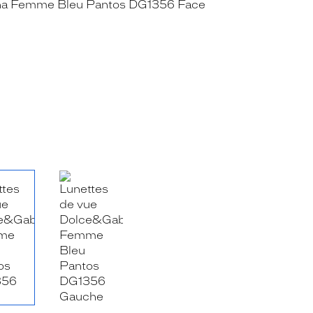
RE_FACEBOOK_TITLE
.SHARE_TWITTER_TITLE