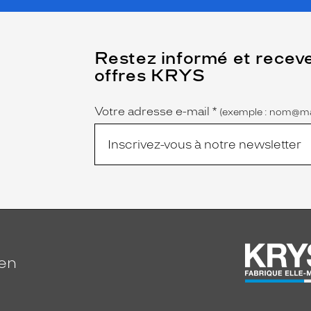
(Ce
Restez informé et recev
champ
offres KRYS
est
Name
obligatoire)
Votre adresse e-mail
*
(exemple : nom@ma
ien