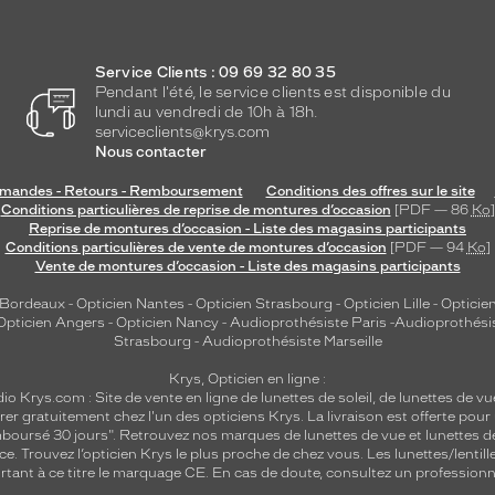
Service Clients : 09 69 32 80 35
Pendant l'été, le service clients est disponible du
lundi au vendredi de 10h à 18h.
serviceclients@krys.com
Nous contacter
andes - Retours - Remboursement
Conditions des offres sur le site
Conditions particulières de reprise de montures d’occasion
[PDF — 86
Ko
]
Reprise de montures d’occasion - Liste des magasins participants
Conditions particulières de vente de montures d’occasion
[PDF — 94
Ko
]
Vente de montures d’occasion - Liste des magasins participants
 Bordeaux
-
Opticien Nantes
-
Opticien Strasbourg
-
Opticien Lille
-
Opticien
Opticien Angers
-
Opticien Nancy
-
Audioprothésiste Paris
-
Audioprothési
Strasbourg
-
Audioprothésiste Marseille
Krys, Opticien en ligne :
dio
Krys.com : Site de vente en ligne de lunettes de soleil, de lunettes de vu
rer gratuitement chez l'un des opticiens Krys. La livraison est offerte pour
emboursé 30 jours". Retrouvez nos marques de lunettes de vue et
lunettes d
nce.
Trouvez l’opticien Krys le plus proche de chez vous
. Les lunettes/lenti
tant à ce titre le marquage CE. En cas de doute, consultez un professionne