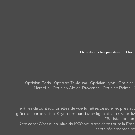
Questions fréquentes
Comm
Opticien Paris
-
Opticien Toulouse
-
Opticien Lyon
-
Opticien
Marseille
-
Opticien Aix-en-Provence
-
Opticien Reims
-
lentilles de contact
,
lunettes de vue
,
lunettes de soleil
et
piles au
grâce au miroir virtuel Krys, commandez en ligne et faites vous liv
"Satisfait ou r
Krys.com : C’est aussi plus de 1000 opticiens dans toute la Fra
santé réglementés por