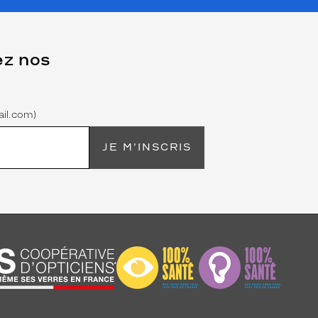
ez nos
il.com)
JE M'INSCRIS