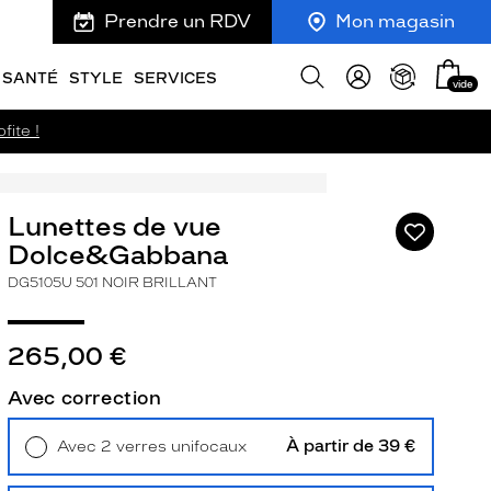
Prendre un RDV
Mon magasin
Mon
Afficher
SANTÉ
STYLE
SERVICES
vide
panie
la
recherche
fite !
Lunettes de vue
Ajouter
à
Dolce&Gabbana
ma
DG5105U 501 NOIR BRILLANT
liste
d’envies
265,00 €
Avec correction
ivant
À partir de 39 €
Avec 2 verres unifocaux
Retrait en magasin
Offert