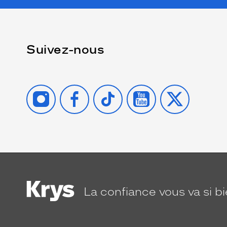
Suivez-nous
INSTAGRAM
FACEBOOK
TIKTOK
YOUTUBE
X
La confiance
vous va si b