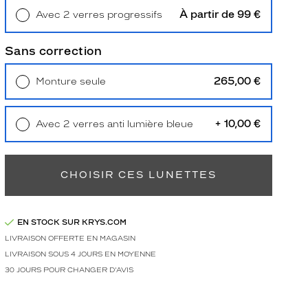
À partir de 99 €
Avec 2 verres progressifs
Retrait en magasin
Offert
Sans correction
265,00 €
Monture seule
Livraison à domicile
5,90 €
Retrait en magasin
Offert
+ 10,00 €
Avec 2 verres anti lumière bleue
Retrait en magasin
Offert
CHOISIR CES LUNETTES
EN STOCK SUR KRYS.COM
LIVRAISON OFFERTE EN MAGASIN
LIVRAISON SOUS 4 JOURS EN MOYENNE
30 JOURS POUR CHANGER D'AVIS