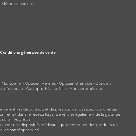
Gérer les cookies
Conditions générales de vente
 Montpellier
-
Opticien Rennes
-
Opticien Grenoble
-
Opticien
ste Toulouse
-
Audioprothésiste Lille
-
Audioprothésiste
e, de
lentilles de contact
, et de piles audios. Essayez vos lunettes
 un retrait dans le réseau Krys. Bénéficiez également de la garantie
e soleil : Ray Ban
lles sont des dispositifs médicaux qui constituent des produits de
l de santé spécialisé.