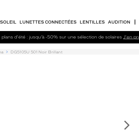
SOLEIL
LUNETTES CONNECTÉES
LENTILLES
AUDITION
plans d'été : jusqu’à -50% sur une sélection de solaires
J'en pro
na
DG5105U 501 Noir Brillant
Su