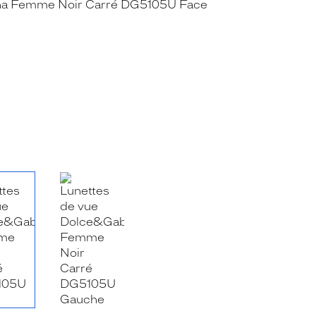
RE_FACEBOOK_TITLE
.SHARE_TWITTER_TITLE