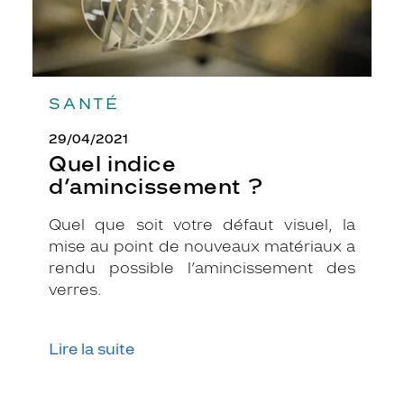
e
m
e
t
t
r
SANTÉ
e
e
29/04/2021
n
Quel indice
v
d’amincissement ?
a
l
Quel que soit votre défaut visuel, la
e
mise au point de nouveaux matériaux a
u
r
rendu possible l’amincissement des
e
verres.
t
q
u
Lire la suite
i
o
n