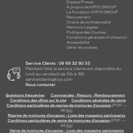
e
Espace Presse
m
A propos de KRYS GROUP
La Fondation KRYS GROUP
e
Recrutement
n
Charte de confidentialité
t
Mentions Légales
d
Politique des Cookies
a
Conditions générales d'utilisation
Accessibilité
n
Gérer les cookies
s
l
'
Service Clients : 09 69 32 80 35
a
Pendant l'été, le service clients est disponible du
i
lundi au vendredi de 10h à 18h.
r
serviceclients@krys.com
d
Nous contacter
u
Questions fréquentes
Commandes - Retours - Remboursement
t
Conditions des offres sur le site
Conditions générales de vente
e
Conditions particulières de reprise de montures d’occasion
[PDF —
m
86
Ko
]
p
Reprise de montures d’occasion - Liste des magasins participants
s
Conditions particulières de vente de montures d’occasion
[PDF —
94
Ko
]
.
Vente de montures d’occasion - Liste des magasins participants