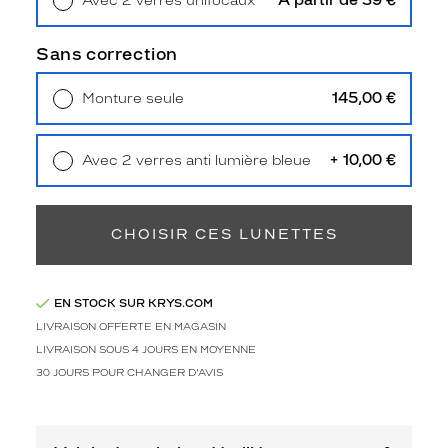
À partir de 39 €
Avec 2 verres unifocaux
u
Retrait en magasin
Offert
r
h
Sans correction
o
m
145,00 €
Monture seule
m
Livraison à domicile
5,90 €
e
Retrait en magasin
Offert
.
+ 10,00 €
Avec 2 verres anti lumière bleue
E
Retrait en magasin
Offert
l
l
e
CHOISIR CES LUNETTES
c
o
n
EN STOCK SUR KRYS.COM
v
LIVRAISON OFFERTE EN MAGASIN
i
e
LIVRAISON SOUS 4 JOURS EN MOYENNE
n
30 JOURS POUR CHANGER D'AVIS
d
r
a