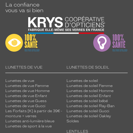
i
La confiance
r
vous va si bien
m
e
r
l
a
f
o
r
m
e
LUNETTES DE VUE
LUNETTES DE SOLEIL
d
u
Lunettes de vue
Lunettes de soleil
v
Lunettes de vue Femme
Lunettes de soleil Femme
i
Lunettes de vue Homme
Lunettes de soleil Homme
s
Lunettes de vue Enfant
Lunettes de soleil Enfant
a
Lunettes de vue Guess
Lunettes de soleil bébé
Lunettes de vue Gucci
Lunettes de soleil Ray-Ban
g
Les Forfaits [K] à partir de 39€ -
Lunettes de soleil Gucci
e
monture + verres
Lunettes de soleil Oakley
.
Lunettes anti-lumière bleue
Soldes
L
Lunettes de sport à la vue
a
LENTILLES