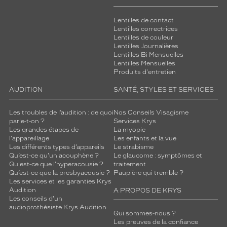
c
o
Lentilles de contact
u
Lentilles correctrices
l
Lentilles de couleur
Lentilles Journalières
e
Lentilles Bi Mensuelles
u
Lentilles Mensuelles
r
Produits d'entretien
b
l
AUDITION
SANTÉ, STYLES ET SERVICES
e
u
Les troubles de l’audition : de quoi
Nos Conseils Visagisme
e
parle-t-on ?
Services Krys
e
Les grandes étapes de
La myopie
s
l'appareillage
Les enfants et la vue
Les différents types d’appareils
Le strabisme
t
Qu’est-ce qu'un acouphène ?
Le glaucome : symptômes et
c
Qu'est-ce que l'hyperacousie ?
traitement
o
Qu’est-ce que la presbyacousie ?
Paupière qui tremble ?
m
Les services et les garanties Krys
p
Audition
A PROPOS DE KRYS
l
Les conseils d'un
audioprothésiste Krys Audition
é
Qui sommes-nous ?
t
Les preuves de la confiance