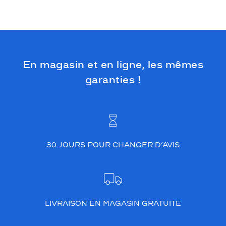
t
u
n
v
i
s
En magasin et en ligne, les mêmes
a
g
garanties !
e
p
l
u
t
ô
t
30 JOURS POUR CHANGER D’AVIS
r
o
n
d
.
LIVRAISON EN MAGASIN GRATUITE
E
n
e