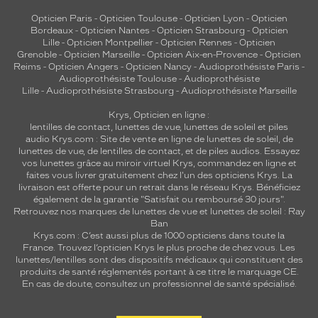
Dimensions
Opticien Paris
-
Opticien Toulouse
-
Opticien Lyon
-
Opticien
de
Bordeaux
-
Opticien Nantes
-
Opticien Strasbourg
-
Opticien
la
Lille
-
Opticien Montpellier
-
Opticien Rennes
-
Opticien
monture
Grenoble
-
Opticien Marseille
-
Opticien Aix-en-Provence
-
Opticien
Reims
-
Opticien Angers
-
Opticien Nancy
-
Audioprothésiste Paris
-
Audioprothésiste Toulouse
-
Audioprothésiste
Lille
-
Audioprothésiste Strasbourg
-
Audioprothésiste Marseille
2 mm
 mm
Krys, Opticien en ligne :
lentilles de contact
,
lunettes de vue
,
lunettes de soleil
et
piles
audio
Krys.com : Site de vente en ligne de lunettes de soleil, de
lunettes de vue, de
lentilles de contact
, et de piles audios. Essayez
vos lunettes grâce au miroir virtuel Krys, commandez en ligne et
 mm
 mm
faites vous livrer gratuitement chez l'un des opticiens Krys. La
livraison est offerte pour un retrait dans le réseau Krys. Bénéficiez
également de la garantie "Satisfait ou remboursé 30 jours".
Détails
Retrouvez nos marques de lunettes de vue et
lunettes de soleil : Ray
techniques
Ban
Krys.com : C’est aussi plus de 1000 opticiens dans toute la
Genre
France.
Trouvez l’opticien Krys le plus proche de chez vous
. Les
lunettes/lentilles sont des dispositifs médicaux qui constituent des
produits de santé réglementés portant à ce titre le marquage CE.
Homme
En cas de doute, consultez un professionnel de santé spécialisé.
Forme
de