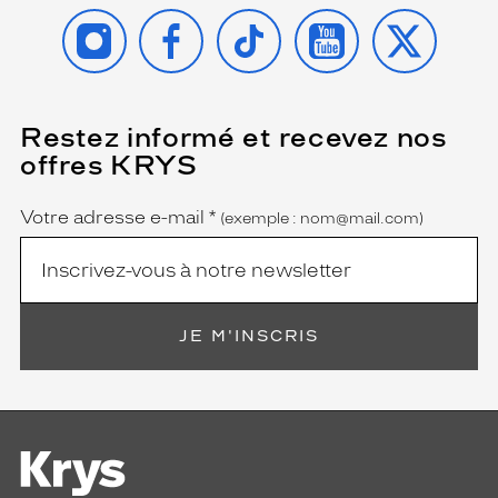
i
INSTAGRAM
FACEBOOK
TIKTOK
YOUTUBE
X
r
e
a
u
r
Restez informé et recevez nos
(Ce
a
champ
offres KRYS
est
Name
c
obligatoire)
o
m
Votre adresse e-mail
*
(exemple : nom@mail.com)
m
e
e
f
f
JE M'INSCRIS
e
t
d
'
a
f
f