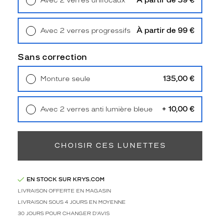
À partir de 39 €
Avec 2 verres unifocaux
i
Retrait en magasin
Offert
.
S
À partir de 99 €
Avec 2 verres progressifs
a
Retrait en magasin
Offert
c
o
Sans correction
u
l
135,00 €
Monture seule
e
Livraison à domicile
5,90 €
u
Retrait en magasin
Offert
r
+ 10,00 €
Avec 2 verres anti lumière bleue
c
Retrait en magasin
Offert
r
i
s
CHOISIR CES LUNETTES
t
a
l
EN STOCK SUR KRYS.COM
g
r
LIVRAISON OFFERTE EN MAGASIN
i
LIVRAISON SOUS 4 JOURS EN MOYENNE
s
30 JOURS POUR CHANGER D'AVIS