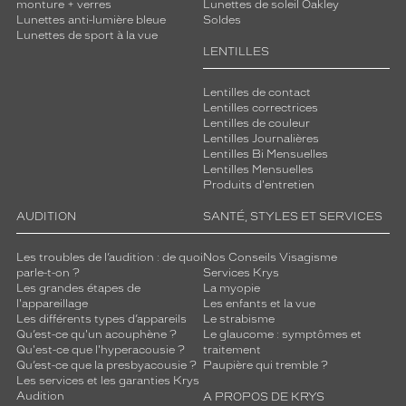
monture + verres
Lunettes de soleil Oakley
o
Lunettes anti-lumière bleue
Soldes
l
Lunettes de sport à la vue
i
LENTILLES
c
o
Lentilles de contact
s
Lentilles correctrices
t
Lentilles de couleur
u
Lentilles Journalières
Lentilles Bi Mensuelles
m
Lentilles Mensuelles
e
Produits d'entretien
.
L
AUDITION
SANTÉ, STYLES ET SERVICES
e
u
Les troubles de l’audition : de quoi
Nos Conseils Visagisme
r
parle-t-on ?
Services Krys
f
Les grandes étapes de
La myopie
o
l'appareillage
Les enfants et la vue
r
Les différents types d’appareils
Le strabisme
Qu’est-ce qu'un acouphène ?
Le glaucome : symptômes et
m
Qu'est-ce que l'hyperacousie ?
traitement
e
Qu’est-ce que la presbyacousie ?
Paupière qui tremble ?
r
Les services et les garanties Krys
e
Audition
A PROPOS DE KRYS