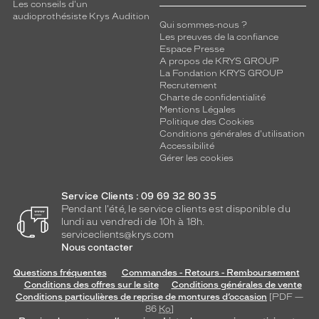
c
Les conseils d'un
audioprothésiste Krys Audition
t
Qui sommes-nous ?
a
Les preuves de la confiance
n
Espace Presse
g
A propos de KRYS GROUP
La Fondation KRYS GROUP
u
Recrutement
l
Charte de confidentialité
a
Mentions Légales
i
Politique des Cookies
r
Conditions générales d'utilisation
e
Accessibilité
Gérer les cookies
i
r
a
Service Clients : 09 69 32 80 35
p
Pendant l'été, le service clients est disponible du
a
lundi au vendredi de 10h à 18h.
r
serviceclients@krys.com
f
Nous contacter
a
Questions fréquentes
Commandes - Retours - Remboursement
i
Conditions des offres sur le site
Conditions générales de vente
t
Conditions particulières de reprise de montures d’occasion
[PDF —
e
86
Ko
]
m