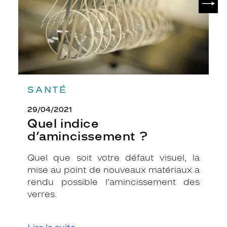
e
s
v
e
r
r
e
s
o
SANTÉ
f
f
29/04/2021
r
Quel indice
i
d’amincissement ?
r
o
Quel que soit votre défaut visuel, la
n
t
mise au point de nouveaux matériaux a
u
rendu possible l’amincissement des
n
verres.
r
é
e