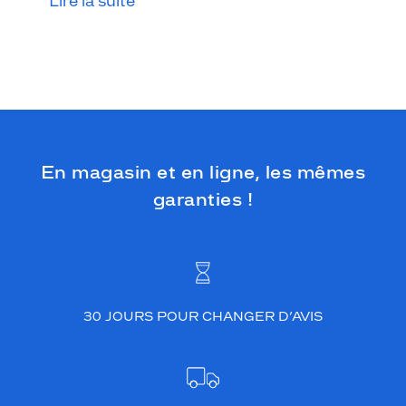
Lire la suite
l
c
ô
t
é
p
e
r
ç
a
En magasin et en ligne, les mêmes
n
garanties !
t
à
v
o
s
y
e
30 JOURS POUR CHANGER D’AVIS
u
x
.
C
e