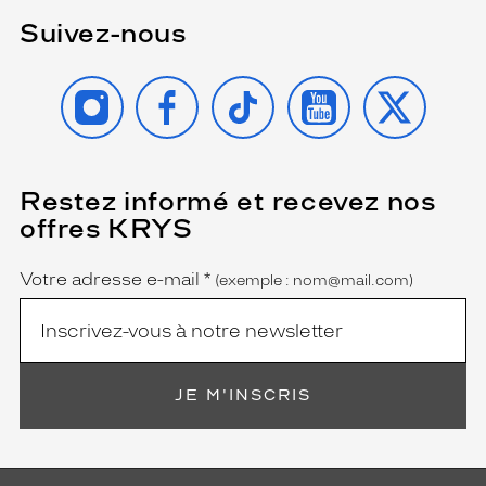
l
Suivez-nous
e
t
r
INSTAGRAM
FACEBOOK
TIKTOK
YOUTUBE
X
a
v
a
i
l
Restez informé et recevez nos
(Ce
e
champ
offres KRYS
t
est
Name
obligatoire)
s
e
Votre adresse e-mail
*
(exemple : nom@mail.com)
r
o
n
t
p
JE M'INSCRIS
o
r
t
é