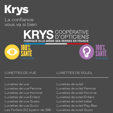
e
s
a
v
La confiance
e
vous va si bien
c
s
u
c
c
è
s
a
u
c
LUNETTES DE VUE
LUNETTES DE SOLEIL
o
t
Lunettes de vue
Lunettes de soleil
é
Lunettes de vue Femme
Lunettes de soleil Femme
d
Lunettes de vue Homme
Lunettes de soleil Homme
'
Lunettes de vue Enfant
Lunettes de soleil Enfant
u
Lunettes de vue Guess
Lunettes de soleil bébé
Lunettes de vue Gucci
Lunettes de soleil Ray-Ban
n
Les Forfaits [K] à partir de 39€ -
Lunettes de soleil Gucci
j