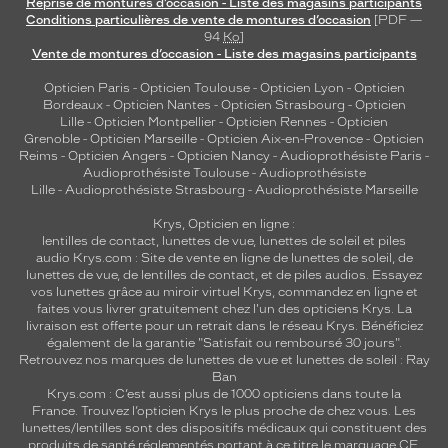
Reprise de montures d’occasion - Liste des magasins participants
e
Conditions particulières de vente de montures d’occasion
[PDF —
n
94
Ko
]
Vente de montures d’occasion - Liste des magasins participants
t
a
Opticien Paris
-
Opticien Toulouse
-
Opticien Lyon
-
Opticien
u
Bordeaux
-
Opticien Nantes
-
Opticien Strasbourg
-
Opticien
x
Lille
-
Opticien Montpellier
-
Opticien Rennes
-
Opticien
v
Grenoble
-
Opticien Marseille
-
Opticien Aix-en-Provence
-
Opticien
i
Reims
-
Opticien Angers
-
Opticien Nancy
-
Audioprothésiste Paris
-
Audioprothésiste Toulouse
-
Audioprothésiste
s
Lille
-
Audioprothésiste Strasbourg
-
Audioprothésiste Marseille
a
g
Krys, Opticien en ligne :
e
lentilles de contact
,
lunettes de vue
,
lunettes de soleil
et
piles
s
audio
Krys.com : Site de vente en ligne de lunettes de soleil, de
lunettes de vue, de
lentilles de contact
, et de piles audios. Essayez
p
vos lunettes grâce au miroir virtuel Krys, commandez en ligne et
l
faites vous livrer gratuitement chez l'un des opticiens Krys. La
u
livraison est offerte pour un retrait dans le réseau Krys. Bénéficiez
s
également de la garantie "Satisfait ou remboursé 30 jours".
r
Retrouvez nos marques de lunettes de vue et
lunettes de soleil : Ray
o
Ban
Krys.com : C’est aussi plus de 1000 opticiens dans toute la
n
France.
Trouvez l’opticien Krys le plus proche de chez vous
. Les
d
lunettes/lentilles sont des dispositifs médicaux qui constituent des
s
produits de santé réglementés portant à ce titre le marquage CE.