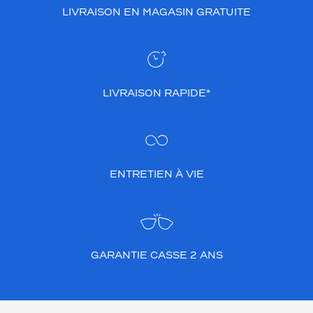
s
LIVRAISON EN MAGASIN GRATUITE
p
a
i
r
e
LIVRAISON RAPIDE*
s
s
o
n
t
i
ENTRETIEN À VIE
d
é
a
l
e
s
GARANTIE CASSE 2 ANS
p
o
u
r