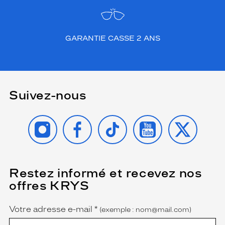
o
b
u
GARANTIE CASSE 2 ANS
s
t
e
s
s
e
Suivez-nous
e
t
INSTAGRAM
FACEBOOK
TIKTOK
YOUTUBE
X
l
é
g
è
r
e
Restez informé et recevez nos
(Ce
champ
t
offres KRYS
est
Name
é
obligatoire)
p
Votre adresse e-mail
*
o
(exemple : nom@mail.com)
u