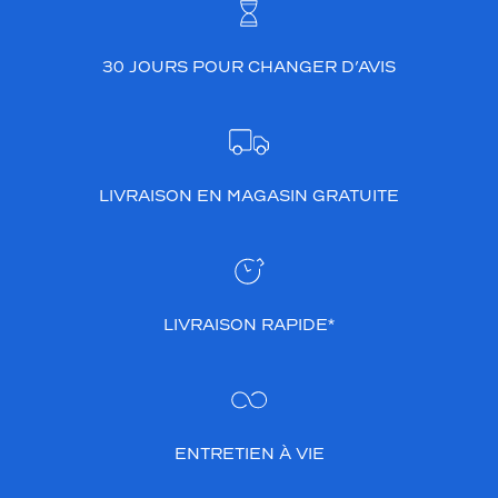
.
C
e
30 JOURS POUR CHANGER D’AVIS
m
o
d
è
l
e
LIVRAISON EN MAGASIN GRATUITE
c
e
r
c
l
é
LIVRAISON RAPIDE*
a
s
s
o
c
i
ENTRETIEN À VIE
e
r