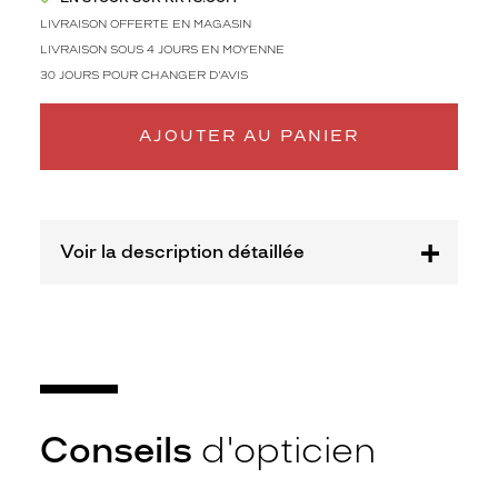
m
LIVRAISON OFFERTE EN MAGASIN
m
LIVRAISON SOUS 4 JOURS EN MOYENNE
e
r
30 JOURS POUR CHANGER D'AVIS
e
v
AJOUTER AU PANIER
i
s
i
t
e
Voir la description détaillée
l
?
i
c
o
n
i
q
u
Conseils
d'opticien
e
f