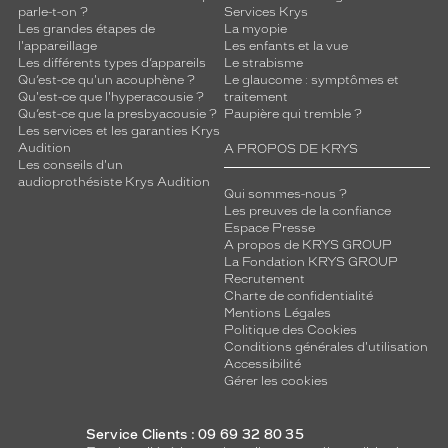
v
parle-t-on ?
Services Krys
Les grandes étapes de
La myopie
e
l'appareillage
Les enfants et la vue
c
Les différents types d’appareils
Le strabisme
d
Qu’est-ce qu'un acouphène ?
Le glaucome : symptômes et
o
Qu'est-ce que l'hyperacousie ?
traitement
u
Qu’est-ce que la presbyacousie ?
Paupière qui tremble ?
Les services et les garanties Krys
b
Audition
A PROPOS DE KRYS
l
Les conseils d'un
e
audioprothésiste Krys Audition
p
Qui sommes-nous ?
Les preuves de la confiance
o
Espace Presse
n
A propos de KRYS GROUP
t
La Fondation KRYS GROUP
s
Recrutement
o
Charte de confidentialité
u
Mentions Légales
Politique des Cookies
l
Conditions générales d'utilisation
i
Accessibilité
g
Gérer les cookies
n
e
l
Service Clients : 09 69 32 80 35