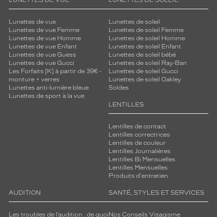
e
LUNETTES DE VUE
LUNETTES DE SOLEIL
u
r
Lunettes de vue
Lunettes de soleil
.
Lunettes de vue Femme
Lunettes de soleil Femme
Lunettes de vue Homme
Lunettes de soleil Homme
S
Lunettes de vue Enfant
Lunettes de soleil Enfant
o
Lunettes de vue Guess
Lunettes de soleil bébé
n
Lunettes de vue Gucci
Lunettes de soleil Ray-Ban
d
Les Forfaits [K] à partir de 39€ -
Lunettes de soleil Gucci
e
monture + verres
Lunettes de soleil Oakley
s
Lunettes anti-lumière bleue
Soldes
Lunettes de sport à la vue
i
LENTILLES
g
n
t
Lentilles de contact
Lentilles correctrices
e
Lentilles de couleur
c
Lentilles Journalières
h
Lentilles Bi Mensuelles
n
Lentilles Mensuelles
i
Produits d'entretien
q
AUDITION
SANTÉ, STYLES ET SERVICES
u
e
a
Les troubles de l’audition : de quoi
Nos Conseils Visagisme