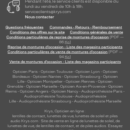
e
Pendant l'été, le service clients est disponible du
lundi au vendredi de 10h à 18h.
c
serviceclients@krys.com
a
Nous contacter
r
a
Questions fréquentes
Commandes - Retours - Remboursement
c
Conditions des offres sur le site
Conditions générales de vente
t
Conditions particulières de reprise de montures d’occasion
[PDF —
è
86
Ko
]
Reprise de montures d’occasion - Liste des magasins participants
r
Conditions particulières de vente de montures d’occasion
[PDF —
e
94
Ko
]
m
Vente de montures d’occasion - Liste des magasins participants
a
s
Opticien Paris
-
Opticien Toulouse
-
Opticien Lyon
-
Opticien
c
Bordeaux
-
Opticien Nantes
-
Opticien Strasbourg
-
Opticien
Lille
-
Opticien Montpellier
-
Opticien Rennes
-
Opticien
u
Grenoble
-
Opticien Marseille
-
Opticien Aix-en-Provence
-
Opticien
l
Reims
-
Opticien Angers
-
Opticien Nancy
-
Audioprothésiste Paris
-
i
Audioprothésiste Toulouse
-
Audioprothésiste
n
Lille
-
Audioprothésiste Strasbourg
-
Audioprothésiste Marseille
e
Krys, Opticien en ligne :
t
lentilles de contact
,
lunettes de vue
,
lunettes de soleil
et
piles
a
audio
Krys.com : Site de vente en ligne de lunettes de soleil, de
p
lunettes de vue, de
lentilles de contact
, et de piles audios. Essayez
p