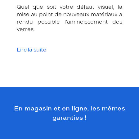
i
Quel que soit votre défaut visuel, la
o
mise au point de nouveaux matériaux a
n
rendu possible l’amincissement des
e
verres.
n
m
é
t
Lire la suite
a
l
b
r
u
n
f
o
n
En magasin et en ligne, les mêmes
c
é
garanties !
m
a
t