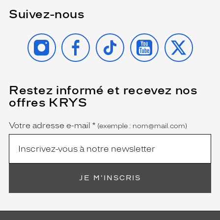
S
Suivez-nous
a
s
t
INSTAGRAM
FACEBOOK
TIKTOK
YOUTUBE
X
r
u
c
t
u
Restez informé et recevez nos
(Ce
r
champ
offres KRYS
est
Name
e
obligatoire)
r
o
Votre adresse e-mail
*
(exemple : nom@mail.com)
b
u
s
t
e
JE M'INSCRIS
e
t
l
é