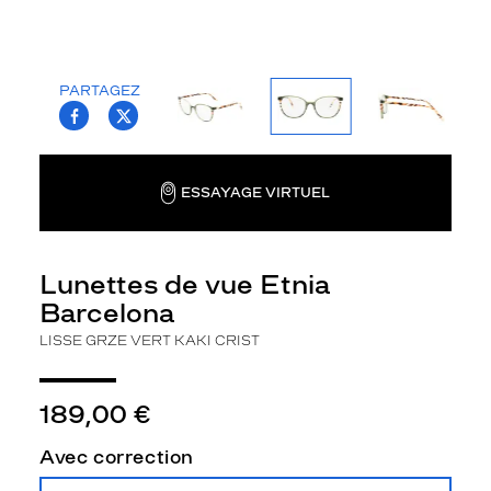
n
i
a
B
PARTAGEZ
a
T.PROJECT.KRYS.FRONT.SHARE_FACEBOO
T.PROJECT.KRYS.FRONT.SHARE_TWI
r
c
e
l
ESSAYAGE VIRTUEL
o
n
a
Lunettes de vue Etnia
L
i
Barcelona
s
LISSE GRZE VERT KAKI CRIST
s
e
p
189,00 €
o
u
Avec correction
r
f