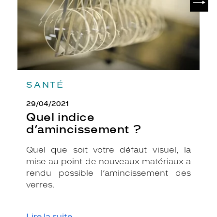
r
e
t
.
C
e
t
t
e
SANTÉ
m
o
29/04/2021
n
Quel indice
t
d’amincissement ?
u
r
Quel que soit votre défaut visuel, la
e
mise au point de nouveaux matériaux a
c
e
rendu possible l’amincissement des
r
verres.
c
l
é
Lire la suite