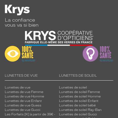
g
è
r
e
La confiance
g
vous va si bien
a
r
a
n
t
i
t
u
n
e
LUNETTES DE VUE
LUNETTES DE SOLEIL
e
x
Lunettes de vue
Lunettes de soleil
c
Lunettes de vue Femme
Lunettes de soleil Femme
e
Lunettes de vue Homme
Lunettes de soleil Homme
l
Lunettes de vue Enfant
Lunettes de soleil Enfant
l
Lunettes de vue Guess
Lunettes de soleil bébé
Lunettes de vue Gucci
Lunettes de soleil Ray-Ban
e
Les Forfaits [K] à partir de 39€ -
Lunettes de soleil Gucci
n