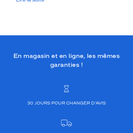
e
d
e
f
o
r
m
e
r
En magasin et en ligne, les mêmes
o
n
garanties !
d
e
o
f
f
r
e
30 JOURS POUR CHANGER D’AVIS
u
n
l
o
o