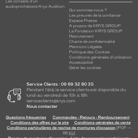
r
Les conseils d'un
audioprothésiste Krys Audition
a
Qui sommes-nous ?
b
Les preuves de la confiance
l
Espace Presse
e
A propos de KRYS GROUP
La Fondation KRYS GROUP
p
Recrutement
o
Charte de confidentialité
u
Mentions Légales
r
Politique des Cookies
l
Conditions générales d'utilisation
Accessibilité
a
Gérer les cookies
p
o
r
Service Clients : 09 69 32 80 35
t
Pendant l'été, le service clients est disponible du
e
lundi au vendredi de 10h à 18h.
u
serviceclients@krys.com
s
Nous contacter
e
Questions fréquentes
Commandes - Retours - Remboursement
.
Conditions des offres sur le site
Conditions générales de vente
A
Conditions particulières de reprise de montures d’occasion
[PDF —
v
86
Ko
]
e