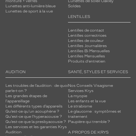
monture + verres
Lunettes de soleil Oakley
t
Lunettes anti-lumière bleue
Soldes
e
Lunettes de sport à la vue
t
LENTILLES
e
n
Lentilles de contact
u
Lentilles correctrices
e
Lentilles de couleur
Lentilles Journalières
e
Lentilles Bi Mensuelles
t
Lentilles Mensuelles
u
Produits d'entretien
n
b
AUDITION
SANTÉ, STYLES ET SERVICES
i
e
Les troubles de l’audition : de quoi
Nos Conseils Visagisme
n
parle-t-on ?
Services Krys
-
Les grandes étapes de
La myopie
ê
l'appareillage
Les enfants et la vue
Les différents types d’appareils
Le strabisme
t
Qu’est-ce qu'un acouphène ?
Le glaucome : symptômes et
r
Qu'est-ce que l'hyperacousie ?
traitement
e
Qu’est-ce que la presbyacousie ?
Paupière qui tremble ?
d
Les services et les garanties Krys
u
Audition
A PROPOS DE KRYS