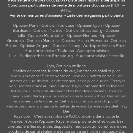
Reprise de montures d’occasion - Liste des magasins participants
c
Conditions particulières de vente de montures d’occasion
[PDF —
94
Ko
]
s
Vente de montures d’occasion - Liste des magasins participants
e
s
Opticien Paris
-
Opticien Toulouse
-
Opticien Lyon
-
Opticien
f
Bordeaux
-
Opticien Nantes
-
Opticien Strasbourg
-
Opticien
i
Lille
-
Opticien Montpellier
-
Opticien Rennes
-
Opticien
n
Grenoble
-
Opticien Marseille
-
Opticien Aix-en-Provence
-
Opticien
Reims
-
Opticien Angers
-
Opticien Nancy
-
Audioprothésiste Paris
-
i
Audioprothésiste Toulouse
-
Audioprothésiste
t
Lille
-
Audioprothésiste Strasbourg
-
Audioprothésiste Marseille
i
o
Krys, Opticien en ligne :
n
lentilles de contact
,
lunettes de vue
,
lunettes de soleil
et
piles
s
audio
Krys.com : Site de vente en ligne de lunettes de soleil, de
lunettes de vue, de
lentilles de contact
, et de piles audios. Essayez
i
vos lunettes grâce au miroir virtuel Krys, commandez en ligne et
m
faites vous livrer gratuitement chez l'un des opticiens Krys. La
p
livraison est offerte pour un retrait dans le réseau Krys. Bénéficiez
e
également de la garantie "Satisfait ou remboursé 30 jours".
c
Retrouvez nos marques de lunettes de vue et
lunettes de soleil : Ray
Ban
c
Krys.com : C’est aussi plus de 1000 opticiens dans toute la
a
France.
Trouvez l’opticien Krys le plus proche de chez vous
. Les
b
lunettes/lentilles sont des dispositifs médicaux qui constituent des
l
produits de santé réglementés portant à ce titre le marquage CE.