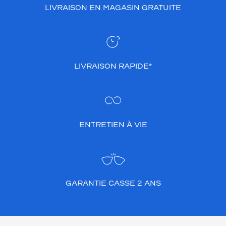
LIVRAISON EN MAGASIN GRATUITE
k
r
é
t
r
o
LIVRAISON RAPIDE*
-
c
h
i
c
t
ENTRETIEN À VIE
r
è
s
a
c
t
GARANTIE CASSE 2 ANS
u
e
l
.