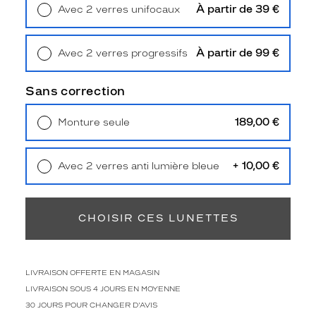
e
À partir de 39 €
Avec 2 verres unifocaux
m
Retrait en magasin
Offert
m
e
À partir de 99 €
Avec 2 verres progressifs
s
Retrait en magasin
Offert
e
Sans correction
p
a
r
189,00 €
Monture seule
e
Livraison à domicile
5,90 €
n
Retrait en magasin
Offert
t
+ 10,00 €
Avec 2 verres anti lumière bleue
d
Retrait en magasin
Offert
'
u
n
CHOISIR CES LUNETTES
v
e
r
LIVRAISON OFFERTE EN MAGASIN
t
k
LIVRAISON SOUS 4 JOURS EN MOYENNE
a
30 JOURS POUR CHANGER D'AVIS