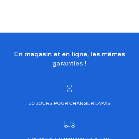
é
l
é
g
a
n
t
,
t
En magasin et en ligne, les mêmes
a
garanties !
n
d
i
s
q
u
e
30 JOURS POUR CHANGER D’AVIS
l
e
u
r
f
o