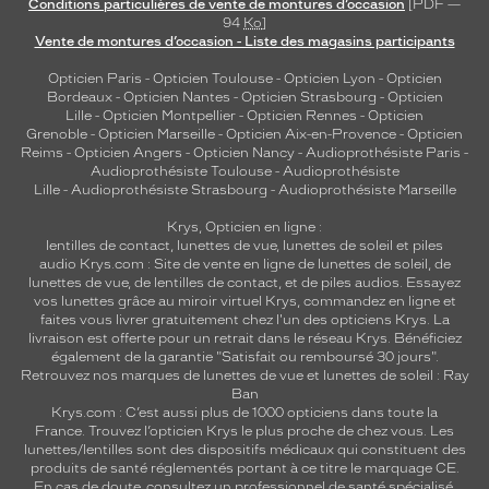
Conditions particulières de vente de montures d’occasion
[PDF —
t
94
Ko
]
e
Vente de montures d’occasion - Liste des magasins participants
e
Opticien Paris
-
Opticien Toulouse
-
Opticien Lyon
-
Opticien
t
Bordeaux
-
Opticien Nantes
-
Opticien Strasbourg
-
Opticien
s
Lille
-
Opticien Montpellier
-
Opticien Rennes
-
Opticien
é
Grenoble
-
Opticien Marseille
-
Opticien Aix-en-Provence
-
Opticien
d
Reims
-
Opticien Angers
-
Opticien Nancy
-
Audioprothésiste Paris
-
u
Audioprothésiste Toulouse
-
Audioprothésiste
Lille
-
Audioprothésiste Strasbourg
-
Audioprothésiste Marseille
i
s
Krys, Opticien en ligne :
a
lentilles de contact
,
lunettes de vue
,
lunettes de soleil
et
piles
n
audio
Krys.com : Site de vente en ligne de lunettes de soleil, de
t
lunettes de vue, de
lentilles de contact
, et de piles audios. Essayez
e
vos lunettes grâce au miroir virtuel Krys, commandez en ligne et
faites vous livrer gratuitement chez l'un des opticiens Krys. La
a
livraison est offerte pour un retrait dans le réseau Krys. Bénéficiez
u
également de la garantie "Satisfait ou remboursé 30 jours".
b
Retrouvez nos marques de lunettes de vue et
lunettes de soleil : Ray
o
Ban
u
Krys.com : C’est aussi plus de 1000 opticiens dans toute la
France.
Trouvez l’opticien Krys le plus proche de chez vous
. Les
t
lunettes/lentilles sont des dispositifs médicaux qui constituent des
d
produits de santé réglementés portant à ce titre le marquage CE.
u
En cas de doute, consultez un professionnel de santé spécialisé.