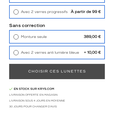
Retrait en magasin
Offert
m
p
À partir de 99 €
Avec 2 verres progressifs
l
Retrait en magasin
Offert
e
m
Sans correction
e
n
389,00 €
Monture seule
t
Livraison à domicile
5,90 €
s
Retrait en magasin
Offert
e
+ 10,00 €
Avec 2 verres anti lumière bleue
n
Retrait en magasin
Offert
s
a
t
CHOISIR CES LUNETTES
i
o
n
n
EN STOCK SUR KRYS.COM
e
LIVRAISON OFFERTE EN MAGASIN
l
LIVRAISON SOUS 4 JOURS EN MOYENNE
l
30 JOURS POUR CHANGER D'AVIS
e