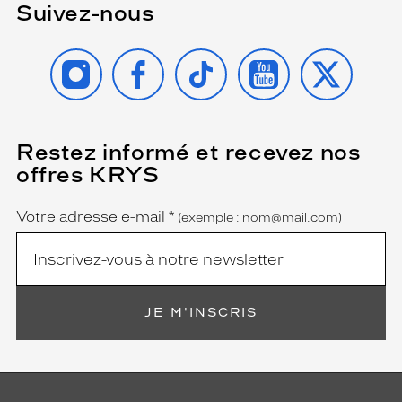
Suivez-nous
u
c
h
INSTAGRAM
FACEBOOK
TIKTOK
YOUTUBE
X
e
d
e
g
l
Restez informé et recevez nos
(Ce
a
champ
offres KRYS
m
est
Name
obligatoire)
o
u
Votre adresse e-mail
*
(exemple : nom@mail.com)
r
i
r
r
é
JE M'INSCRIS
s
i
s
t
i