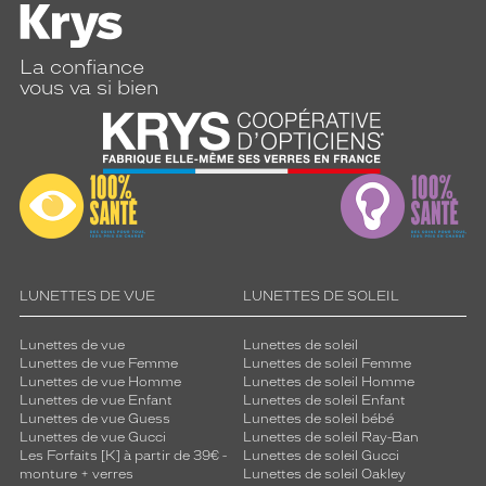
b
l
e
La confiance
.
vous va si bien
E
l
l
e
s
s
e
r
o
n
LUNETTES DE VUE
LUNETTES DE SOLEIL
t
p
Lunettes de vue
Lunettes de soleil
a
Lunettes de vue Femme
Lunettes de soleil Femme
r
Lunettes de vue Homme
Lunettes de soleil Homme
f
Lunettes de vue Enfant
Lunettes de soleil Enfant
a
Lunettes de vue Guess
Lunettes de soleil bébé
i
Lunettes de vue Gucci
Lunettes de soleil Ray-Ban
t
Les Forfaits [K] à partir de 39€ -
Lunettes de soleil Gucci
monture + verres
Lunettes de soleil Oakley
e