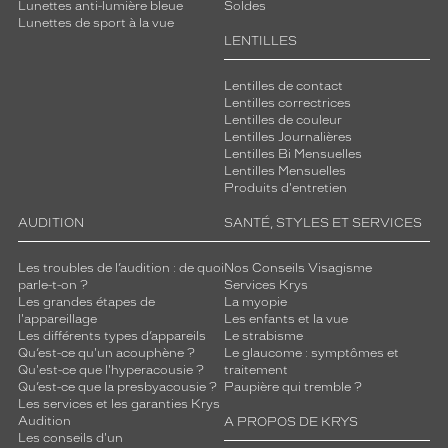
Lunettes anti-lumière bleue
Soldes
s
Lunettes de sport à la vue
p
LENTILLES
o
u
Lentilles de contact
r
Lentilles correctrices
c
Lentilles de couleur
o
Lentilles Journalières
m
Lentilles Bi Mensuelles
Lentilles Mensuelles
p
Produits d'entretien
l
é
AUDITION
SANTÉ, STYLES ET SERVICES
t
e
Les troubles de l’audition : de quoi
Nos Conseils Visagisme
r
parle-t-on ?
Services Krys
v
Les grandes étapes de
La myopie
o
l'appareillage
Les enfants et la vue
t
Les différents types d’appareils
Le strabisme
r
Qu’est-ce qu'un acouphène ?
Le glaucome : symptômes et
Qu'est-ce que l'hyperacousie ?
traitement
e
Qu’est-ce que la presbyacousie ?
Paupière qui tremble ?
t
Les services et les garanties Krys
e
Audition
A PROPOS DE KRYS
n
Les conseils d'un