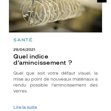
f
r
e
u
n
s
t
y
SANTÉ
l
e
29/04/2021
i
Quel indice
n
d’amincissement ?
t
e
m
Quel que soit votre défaut visuel, la
p
mise au point de nouveaux matériaux a
o
rendu possible l’amincissement des
r
verres.
e
l
e
Lire la suite
t