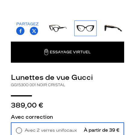
p
t
i
q
PARTAGEZ
T.PROJECT.KRYS.FRONT.SHARE_FACEBOO
T.PROJECT.KRYS.FRONT.SHARE_TWI
u
e
s
G
ESSAYAGE VIRTUEL
u
c
c
i
Lunettes de vue Gucci
s
o
GG1530O 001 NOIR CRISTAL
n
t
t
389,00 €
o
u
Avec correction
t
s
À partir de 39 €
Avec 2 verres unifocaux
i