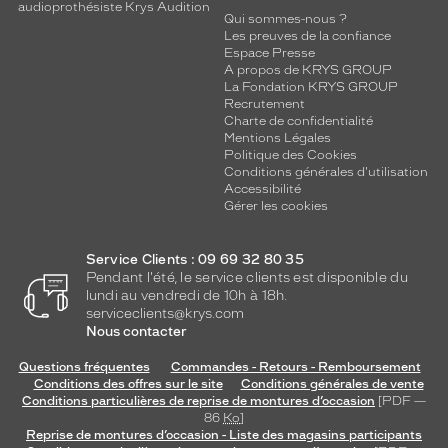
u
audioprothésiste Krys Audition
Qui sommes-nous ?
e
Les preuves de la confiance
a
Espace Presse
v
A propos de KRYS GROUP
e
La Fondation KRYS GROUP
c
Recrutement
Charte de confidentialité
u
Mentions Légales
n
Politique des Cookies
e
Conditions générales d'utilisation
é
Accessibilité
l
Gérer les cookies
é
g
Service Clients : 09 69 32 80 35
a
Pendant l'été, le service clients est disponible du
n
lundi au vendredi de 10h à 18h.
c
serviceclients@krys.com
e
Nous contacter
d
i
Questions fréquentes
Commandes - Retours - Remboursement
s
Conditions des offres sur le site
Conditions générales de vente
Conditions particulières de reprise de montures d’occasion
[PDF —
c
86
Ko
]
r
Reprise de montures d’occasion - Liste des magasins participants
è