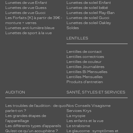
Lunettes de vue Enfant
Lunettes de soleil Enfant
Lunettes de vue Guess
Lunettes de soleil bébé
Lunettes de vue Gucci
Lunettes de soleil Ray-Ban
Les Forfaits [K] à partir de 39€ -
Lunettes de soleil Gucci
monture + verres
Lunettes de soleil Oakley
Lunettes anti-lumière bleue
Soldes
Lunettes de sport à la vue
LENTILLES
Lentilles de contact
Lentilles correctrices
Lentilles de couleur
Lentilles Journalières
Lentilles Bi Mensuelles
Lentilles Mensuelles
Produits d'entretien
AUDITION
SANTÉ, STYLES ET SERVICES
Les troubles de l’audition : de quoi
Nos Conseils Visagisme
parle-t-on ?
Services Krys
Les grandes étapes de
La myopie
l'appareillage
Les enfants et la vue
Les différents types d’appareils
Le strabisme
Qu’est-ce qu'un acouphène ?
Le glaucome : symptômes et