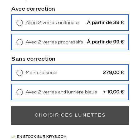
Type
de
Avec correction
montage
À partir de 39 €
Avec 2 verres unifocaux
Cerclé
Retrait en magasin
Offert
Taille
de
À partir de 99 €
Avec 2 verres progressifs
monture
Retrait en magasin
Offert
S
Sans correction
Matière
279,00 €
Monture seule
Plastique
Livraison à domicile
5,90 €
Fournisseur
Retrait en magasin
Offert
+ 10,00 €
Avec 2 verres anti lumière bleue
Kering
Retrait en magasin
Offert
Eyewear
Marque
Gucci
CHOISIR CES LUNETTES
EN STOCK SUR KRYS.COM