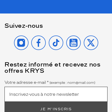
Suivez-nous
INSTAGRAM
FACEBOOK
TIKTOK
YOUTUBE
X
Restez informé et recevez nos
(Ce
champ
offres KRYS
est
Name
obligatoire)
Votre adresse e-mail
*
(exemple : nom@mail.com)
JE M'INSCRIS