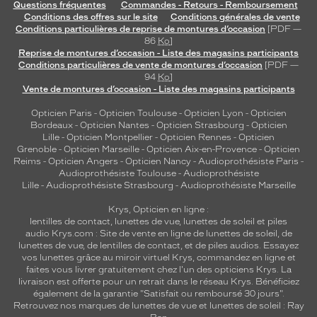
Questions fréquentes
Commandes - Retours - Remboursement
Conditions des offres sur le site
Conditions générales de vente
Conditions particulières de reprise de montures d’occasion
[PDF —
86
Ko
]
Reprise de montures d’occasion - Liste des magasins participants
Conditions particulières de vente de montures d’occasion
[PDF —
94
Ko
]
Vente de montures d’occasion - Liste des magasins participants
Opticien Paris
-
Opticien Toulouse
-
Opticien Lyon
-
Opticien
Bordeaux
-
Opticien Nantes
-
Opticien Strasbourg
-
Opticien
Lille
-
Opticien Montpellier
-
Opticien Rennes
-
Opticien
Grenoble
-
Opticien Marseille
-
Opticien Aix-en-Provence
-
Opticien
Reims
-
Opticien Angers
-
Opticien Nancy
-
Audioprothésiste Paris
-
Audioprothésiste Toulouse
-
Audioprothésiste
Lille
-
Audioprothésiste Strasbourg
-
Audioprothésiste Marseille
Krys, Opticien en ligne :
lentilles de contact
,
lunettes de vue
,
lunettes de soleil
et
piles
audio
Krys.com : Site de vente en ligne de lunettes de soleil, de
lunettes de vue, de
lentilles de contact
, et de piles audios. Essayez
vos lunettes grâce au miroir virtuel Krys, commandez en ligne et
faites vous livrer gratuitement chez l'un des opticiens Krys. La
livraison est offerte pour un retrait dans le réseau Krys. Bénéficiez
également de la garantie "Satisfait ou remboursé 30 jours".
Retrouvez nos marques de lunettes de vue et
lunettes de soleil : Ray