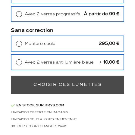
Retrait en magasin
Offert
Type
de
montage
À partir de 99 €
Avec 2 verres progressifs
Retrait en magasin
Offert
Cerclé
Sans correction
Taille
de
295,00 €
Monture seule
monture
Livraison à domicile
5,90 €
Retrait en magasin
Offert
S
Matière
+ 10,00 €
Avec 2 verres anti lumière bleue
Retrait en magasin
Offert
Plastique
Fournisseur
CHOISIR CES LUNETTES
Kering
Eyewear
Marque
EN STOCK SUR KRYS.COM
Gucci
LIVRAISON OFFERTE EN MAGASIN
LIVRAISON SOUS 4 JOURS EN MOYENNE
30 JOURS POUR CHANGER D'AVIS