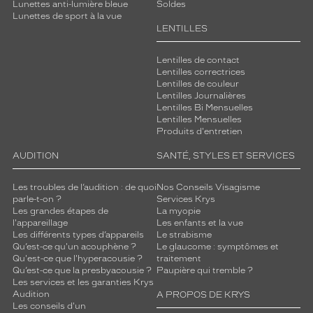
Lunettes anti-lumière bleue
Soldes
Lunettes de sport à la vue
LENTILLES
Lentilles de contact
Lentilles correctrices
Lentilles de couleur
Lentilles Journalières
Lentilles Bi Mensuelles
Lentilles Mensuelles
Produits d'entretien
AUDITION
SANTÉ, STYLES ET SERVICES
Les troubles de l’audition : de quoi
Nos Conseils Visagisme
parle-t-on ?
Services Krys
Les grandes étapes de
La myopie
l'appareillage
Les enfants et la vue
Les différents types d’appareils
Le strabisme
Qu’est-ce qu'un acouphène ?
Le glaucome : symptômes et
Qu'est-ce que l'hyperacousie ?
traitement
Qu’est-ce que la presbyacousie ?
Paupière qui tremble ?
Les services et les garanties Krys
Audition
A PROPOS DE KRYS
Les conseils d'un