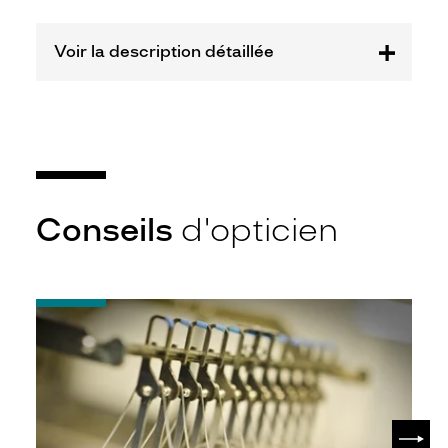
Voir la description détaillée
Conseils
d'opticien
-
Quel
indice
d’amincissement
?
SUIV