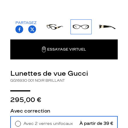
la
monture
Ovale
PARTAGEZ
Couleur
T.PROJECT.KRYS.FRONT.SHARE_FACEBOO
T.PROJECT.KRYS.FRONT.SHARE_TWI
de
la
monture
ESSAYAGE VIRTUEL
001
Noir
Brillant
Lunettes de vue Gucci
Polarisant
GG1693O 001 NOIR BRILLANT
Non
Type
de
295,00 €
verres
compatibles
Avec correction
Progressifs
À partir de 39 €
Avec 2 verres unifocaux
Unifocaux