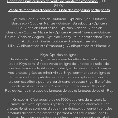
Conditions particulières de vente de montures d’occasion
[PDF —
94
Ko
]
Vente de montures d’occasion - Liste des magasins participants
Opticien Paris
-
Opticien Toulouse
-
Opticien Lyon
-
Opticien
Bordeaux
-
Opticien Nantes
-
Opticien Strasbourg
-
Opticien
Lille
-
Opticien Montpellier
-
Opticien Rennes
-
Opticien
Grenoble
-
Opticien Marseille
-
Opticien Aix-en-Provence
-
Opticien
Reims
-
Opticien Angers
-
Opticien Nancy
-
Audioprothésiste Paris
-
Audioprothésiste Toulouse
-
Audioprothésiste
Lille
-
Audioprothésiste Strasbourg
-
Audioprothésiste Marseille
Krys, Opticien en ligne :
lentilles de contact
,
lunettes de vue
,
lunettes de soleil
et
piles
audio
Krys.com : Site de vente en ligne de lunettes de soleil, de
lunettes de vue, de
lentilles de contact
, et de piles audios. Essayez
vos lunettes grâce au miroir virtuel Krys, commandez en ligne et
faites vous livrer gratuitement chez l'un des opticiens Krys. La
livraison est offerte pour un retrait dans le réseau Krys. Bénéficiez
également de la garantie "Satisfait ou remboursé 30 jours".
Retrouvez nos marques de lunettes de vue et
lunettes de soleil : Ray
Ban
Krys.com : C’est aussi plus de 1000 opticiens dans toute la
France.
Trouvez l’opticien Krys le plus proche de chez vous
. Les
lunettes/lentilles sont des dispositifs médicaux qui constituent des
produits de santé réglementés portant à ce titre le marquage CE.
En cas de doute, consultez un professionnel de santé spécialisé.