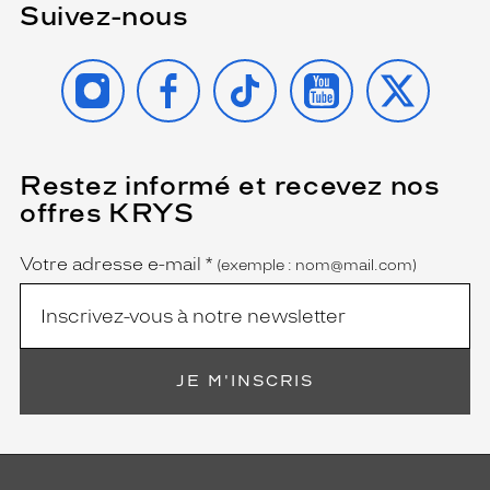
Suivez-nous
INSTAGRAM
FACEBOOK
TIKTOK
YOUTUBE
X
Restez informé et recevez nos
(Ce
champ
offres KRYS
est
Name
obligatoire)
Votre adresse e-mail
*
(exemple : nom@mail.com)
JE M'INSCRIS