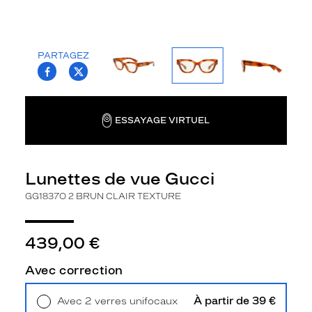
la
monture
Rectangle
PARTAGEZ
Couleur
T.PROJECT.KRYS.FRONT.SHARE_FACEBOO
T.PROJECT.KRYS.FRONT.SHARE_TWI
de
la
monture
ESSAYAGE VIRTUEL
002
Brun
Fonce
Lunettes de vue Gucci
Textu
Polarisant
GG1837O 2 BRUN CLAIR TEXTURE
Non
Type
439,00 €
de
verres
Avec correction
compatibles
À partir de 39 €
Avec 2 verres unifocaux
Progressifs