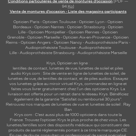
Conditions particulières de vente de montures d’occasion
[PDF —
94
Ko
]
Vente de montures d’occasion - Liste des magasins participants
Opticien Paris
-
Opticien Toulouse
-
Opticien Lyon
-
Opticien
Bordeaux
-
Opticien Nantes
-
Opticien Strasbourg
-
Opticien
Lille
-
Opticien Montpellier
-
Opticien Rennes
-
Opticien
Grenoble
-
Opticien Marseille
-
Opticien Aix-en-Provence
-
Opticien
Reims
-
Opticien Angers
-
Opticien Nancy
-
Audioprothésiste Paris
-
Audioprothésiste Toulouse
-
Audioprothésiste
Lille
-
Audioprothésiste Strasbourg
-
Audioprothésiste Marseille
Krys, Opticien en ligne :
lentilles de contact
,
lunettes de vue
,
lunettes de soleil
et
piles
audio
Krys.com : Site de vente en ligne de lunettes de soleil, de
lunettes de vue, de
lentilles de contact
, et de piles audios. Essayez
vos lunettes grâce au miroir virtuel Krys, commandez en ligne et
faites vous livrer gratuitement chez l'un des opticiens Krys. La
livraison est offerte pour un retrait dans le réseau Krys. Bénéficiez
également de la garantie "Satisfait ou remboursé 30 jours".
Retrouvez nos marques de lunettes de vue et
lunettes de soleil : Ray
Ban
Krys.com : C’est aussi plus de 1000 opticiens dans toute la
France.
Trouvez l’opticien Krys le plus proche de chez vous
. Les
lunettes/lentilles sont des dispositifs médicaux qui constituent des
produits de santé réglementés portant à ce titre le marquage CE.
En cas de doute, consultez un professionnel de santé spécialisé.