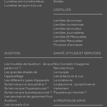
Lunettes anti-lumière bleue
Soldes
Lunettes de sport à la vue
LENTILLES
Lentilles de contact
Lentilles correctrices
Lentilles de couleur
Lentilles Journalières
Lentilles Bi Mensuelles
Lentilles Mensuelles
Produits d'entretien
AUDITION
SANTÉ, STYLES ET SERVICES
Les troubles de l’audition : de quoi
Nos Conseils Visagisme
parle-t-on ?
Services Krys
Les grandes étapes de
La myopie
l'appareillage
Les enfants et la vue
Les différents types d’appareils
Le strabisme
Qu’est-ce qu'un acouphène ?
Le glaucome : symptômes et
Qu'est-ce que l'hyperacousie ?
traitement
Qu’est-ce que la presbyacousie ?
Paupière qui tremble ?
Les services et les garanties Krys
Audition
A PROPOS DE KRYS
Les conseils d'un