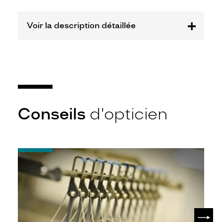
Kering
Eyewear
Voir la description détaillée
Marque
Gucci
Conseils
d'opticien
-
Quel
indice
d’amincissement
?
SUIV