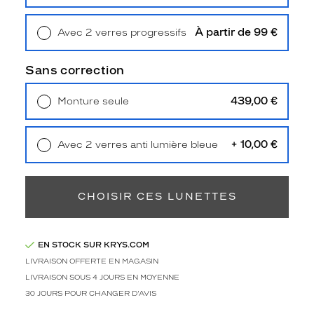
Retrait en magasin
Offert
Unifocaux
Type
de
À partir de 99 €
Avec 2 verres progressifs
montage
Retrait en magasin
Offert
Sans correction
Cerclé
Taille
439,00 €
Monture seule
de
Livraison à domicile
5,90 €
monture
Retrait en magasin
Offert
XS
+ 10,00 €
Avec 2 verres anti lumière bleue
Afficher
Retrait en magasin
Offert
la
mention
CHOISIR CES LUNETTES
Prix
web
Non
EN STOCK SUR KRYS.COM
Matière
LIVRAISON OFFERTE EN MAGASIN
LIVRAISON SOUS 4 JOURS EN MOYENNE
Plastique
30 JOURS POUR CHANGER D'AVIS
Fournisseur