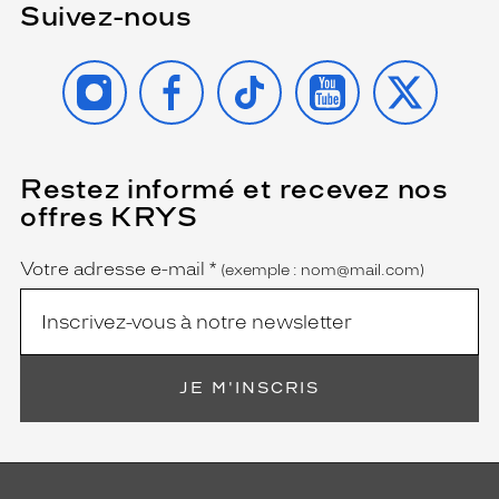
Suivez-nous
INSTAGRAM
FACEBOOK
TIKTOK
YOUTUBE
X
Restez informé et recevez nos
(Ce
champ
offres KRYS
est
Name
obligatoire)
Votre adresse e-mail
*
(exemple : nom@mail.com)
JE M'INSCRIS