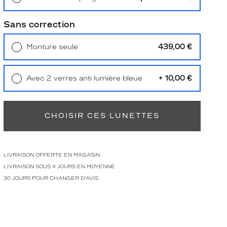
Retrait en magasin
Offert
Sans correction
439,00 €
Monture seule
Livraison à domicile
5,90 €
Retrait en magasin
Offert
+ 10,00 €
Avec 2 verres anti lumière bleue
Retrait en magasin
Offert
CHOISIR CES LUNETTES
LIVRAISON OFFERTE EN MAGASIN
LIVRAISON SOUS 4 JOURS EN MOYENNE
30 JOURS POUR CHANGER D'AVIS