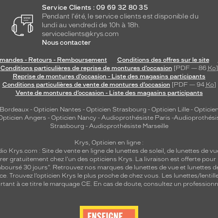
Service Clients : 09 69 32 80 35
Pendant l'été, le service clients est disponible du
lundi au vendredi de 10h à 18h.
serviceclients@krys.com
Nous contacter
andes - Retours - Remboursement
Conditions des offres sur le site
Conditions particulières de reprise de montures d’occasion
[PDF — 86
Ko
]
Reprise de montures d’occasion - Liste des magasins participants
Conditions particulières de vente de montures d’occasion
[PDF — 94
Ko
]
Vente de montures d’occasion - Liste des magasins participants
 Bordeaux
-
Opticien Nantes
-
Opticien Strasbourg
-
Opticien Lille
-
Opticien
Opticien Angers
-
Opticien Nancy
-
Audioprothésiste Paris
-
Audioprothési
Strasbourg
-
Audioprothésiste Marseille
Krys, Opticien en ligne :
dio
Krys.com : Site de vente en ligne de lunettes de soleil, de lunettes de vu
rer gratuitement chez l'un des opticiens Krys. La livraison est offerte pour
emboursé 30 jours". Retrouvez nos marques de lunettes de vue et
lunettes d
nce.
Trouvez l’opticien Krys le plus proche de chez vous
. Les lunettes/lenti
tant à ce titre le marquage CE. En cas de doute, consultez un professionne