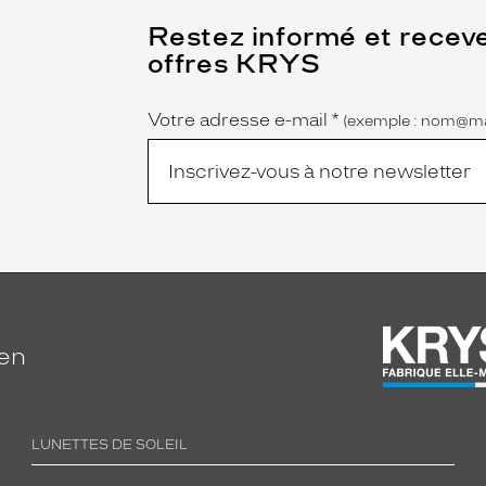
(Ce
Restez informé et recev
champ
offres KRYS
est
Name
obligatoire)
Votre adresse e-mail
*
(exemple : nom@ma
ien
LUNETTES DE SOLEIL