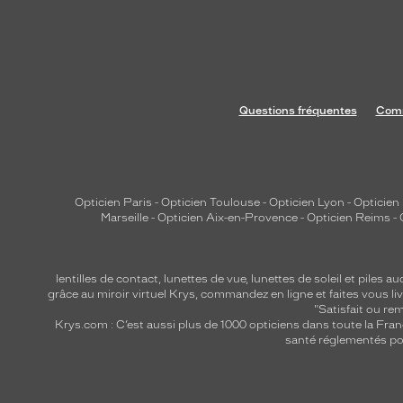
d
u
m
é
t
Questions fréquentes
Comm
a
l
à
u
n
Opticien Paris
-
Opticien Toulouse
-
Opticien Lyon
-
Opticien
Marseille
-
Opticien Aix-en-Provence
-
Opticien Reims
-
e
s
t
lentilles de contact
,
lunettes de vue
,
lunettes de soleil
et
piles au
r
grâce au miroir virtuel Krys, commandez en ligne et faites vous liv
u
"Satisfait ou r
Krys.com : C’est aussi plus de 1000 opticiens dans toute la Fra
c
santé réglementés por
t
u
r