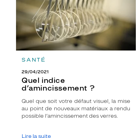
n
d
e
i
n
t
e
m
SANTÉ
p
29/04/2021
o
Quel indice
r
d’amincissement ?
e
l
Quel que soit votre défaut visuel, la mise
l
au point de nouveaux matériaux a rendu
e
possible l’amincissement des verres.
e
n
f
Lire la suite