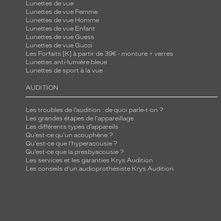
Lunettes de vue
s
Lunettes de vue Femme
Lunettes de vue Homme
u
Lunettes de vue Enfant
b
Lunettes de vue Guess
t
Lunettes de vue Gucci
Les Forfaits [K] à partir de 39€ - monture + verres
i
Lunettes anti-lumière bleue
l
Lunettes de sport à la vue
e
AUDITION
m
e
Les troubles de l’audition : de quoi parle-t-on ?
n
Les grandes étapes de l'appareillage
Les différents types d’appareils
t
Qu’est-ce qu'un acouphène ?
l
Qu'est-ce que l'hyperacousie ?
'
Qu’est-ce que la presbyacousie ?
Les services et les garanties Krys Audition
é
Les conseils d'un audioprothésiste Krys Audition
c
l
a
t