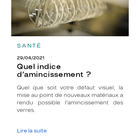
f
i
n
é
e
.
S
SANTÉ
a
s
29/04/2021
t
Quel indice
r
d’amincissement ?
u
c
t
Quel que soit votre défaut visuel, la
u
mise au point de nouveaux matériaux a
r
rendu possible l’amincissement des
e
verres.
c
e
r
c
Lire la suite
l