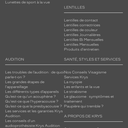
Lunettes de sport à la vue
d
LENTILLES
.
L
Lentilles de contact
e
Lentilles correctrices
s
Lentilles de couleur
b
Lentilles Journalières
r
Lentilles Bi Mensuelles
a
Lentilles Mensuelles
n
Produits d'entretien
c
AUDITION
SANTÉ, STYLES ET SERVICES
h
e
s
Les troubles de l’audition : de quoi
Nos Conseils Visagisme
parle-t-on ?
Services Krys
a
Les grandes étapes de
La myopie
r
l'appareillage
Les enfants et la vue
b
Les différents types d’appareils
Le strabisme
o
Qu’est-ce qu'un acouphène ?
Le glaucome : symptômes et
r
Qu'est-ce que l'hyperacousie ?
traitement
e
Qu’est-ce que la presbyacousie ?
Paupière qui tremble ?
Les services et les garanties Krys
n
Audition
A PROPOS DE KRYS
t
Les conseils d'un
l
audioprothésiste Krys Audition