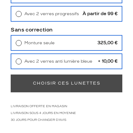
Retrait en magasin
Offert
é
g
À partir de 99 €
Avec 2 verres progressifs
a
Retrait en magasin
Offert
n
c
Sans correction
e
i
325,00 €
Monture seule
n
Livraison à domicile
5,90 €
t
Retrait en magasin
Offert
e
+ 10,00 €
Avec 2 verres anti lumière bleue
m
Retrait en magasin
Offert
p
o
r
CHOISIR CES LUNETTES
e
l
l
e
LIVRAISON OFFERTE EN MAGASIN
a
LIVRAISON SOUS 4 JOURS EN MOYENNE
v
30 JOURS POUR CHANGER D'AVIS
e
c