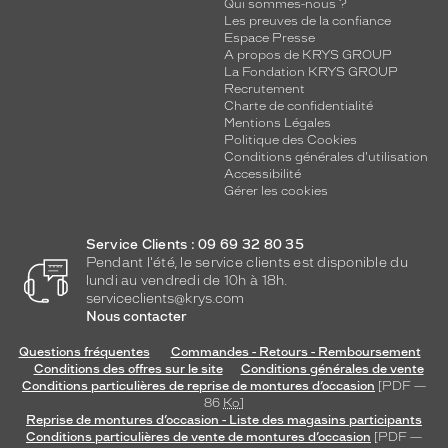
e
Qui sommes-nous ?
Les preuves de la confiance
s
Espace Presse
f
A propos de KRYS GROUP
i
La Fondation KRYS GROUP
n
Recrutement
i
Charte de confidentialité
Mentions Légales
t
Politique des Cookies
i
Conditions générales d'utilisation
o
Accessibilité
n
Gérer les cookies
s
l
u
Service Clients : 09 69 32 80 35
Pendant l'été, le service clients est disponible du
x
lundi au vendredi de 10h à 18h.
u
serviceclients@krys.com
e
Nous contacter
u
s
Questions fréquentes
Commandes - Retours - Remboursement
e
Conditions des offres sur le site
Conditions générales de vente
s
Conditions particulières de reprise de montures d’occasion
[PDF —
86
Ko
]
e
Reprise de montures d’occasion - Liste des magasins participants
m
Conditions particulières de vente de montures d’occasion
[PDF —
b