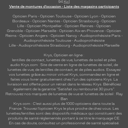
94
Ko
]
l
Vente de montures d’occasion - Liste des magasins participants
é
m
Opticien Paris
-
Opticien Toulouse
-
Opticien Lyon
-
Opticien
Bordeaux
-
Opticien Nantes
-
Opticien Strasbourg
-
Opticien
a
Lille
-
Opticien Montpellier
-
Opticien Rennes
-
Opticien
t
Grenoble
-
Opticien Marseille
-
Opticien Aix-en-Provence
-
Opticien
i
Reims
-
Opticien Angers
-
Opticien Nancy
-
Audioprothésiste Paris
-
q
Audioprothésiste Toulouse
-
Audioprothésiste
u
Lille
-
Audioprothésiste Strasbourg
-
Audioprothésiste Marseille
e
Krys, Opticien en ligne :
s
lentilles de contact
,
lunettes de vue
,
lunettes de soleil
et
piles
d
audio
Krys.com : Site de vente en ligne de lunettes de soleil, de
e
lunettes de vue, de
lentilles de contact
, et de piles audios. Essayez
l
vos lunettes grâce au miroir virtuel Krys, commandez en ligne et
a
faites vous livrer gratuitement chez l'un des opticiens Krys. La
livraison est offerte pour un retrait dans le réseau Krys. Bénéficiez
m
également de la garantie "Satisfait ou remboursé 30 jours".
a
Retrouvez nos marques de lunettes de vue et
lunettes de soleil : Ray
i
Ban
s
Krys.com : C’est aussi plus de 1000 opticiens dans toute la
o
France.
Trouvez l’opticien Krys le plus proche de chez vous
. Les
n
lunettes/lentilles sont des dispositifs médicaux qui constituent des
produits de santé réglementés portant à ce titre le marquage CE.
G
En cas de doute, consultez un professionnel de santé spécialisé.
u