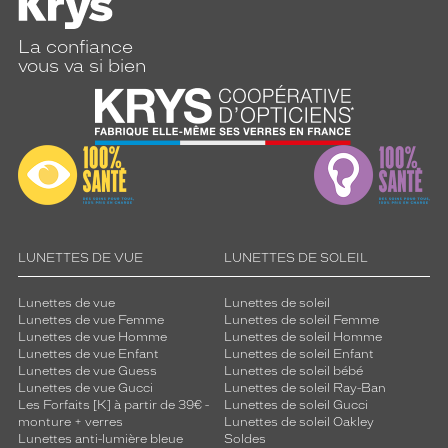
i
q
u
La confiance
é
vous va si bien
e
q
u
i
s
o
u
l
i
LUNETTES DE VUE
LUNETTES DE SOLEIL
g
n
e
Lunettes de vue
Lunettes de soleil
l
Lunettes de vue Femme
Lunettes de soleil Femme
Lunettes de vue Homme
Lunettes de soleil Homme
e
Lunettes de vue Enfant
Lunettes de soleil Enfant
r
Lunettes de vue Guess
Lunettes de soleil bébé
e
Lunettes de vue Gucci
Lunettes de soleil Ray-Ban
g
Les Forfaits [K] à partir de 39€ -
Lunettes de soleil Gucci
a
monture + verres
Lunettes de soleil Oakley
Lunettes anti-lumière bleue
Soldes
r