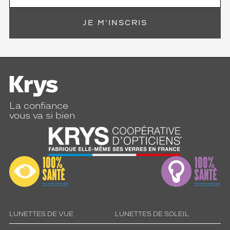
verres
compatibles
JE M'INSCRIS
Progressifs
Unifocaux
Type
de
montage
Cerclé
La confiance
Taille
vous va si bien
de
monture
M
Matière
Plastique
Fournisseur
Marcolin
LUNETTES DE VUE
LUNETTES DE SOLEIL
France
Sas