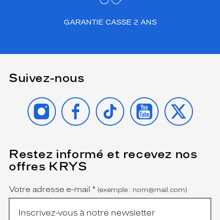
Genre
GARANTIE CASSE 2 ANS
Femme
Forme
de
la
Suivez-nous
monture
Carré
INSTAGRAM
FACEBOOK
TIKTOK
YOUTUBE
X
Couleur
de
la
monture
Restez informé et recevez nos
(Ce
052
champ
offres KRYS
Ecaille
est
Name
obligatoire)
Polarisant
Votre adresse e-mail
*
(exemple : nom@mail.com)
Non
Type
de