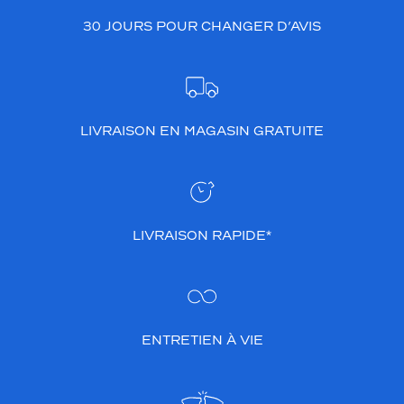
t
i
30 JOURS POUR CHANGER D’AVIS
q
u
e
.
Dimensions
LIVRAISON EN MAGASIN GRATUITE
de
la
monture
LIVRAISON RAPIDE*
0 mm
 mm
ENTRETIEN À VIE
 mm
 mm
Détails
techniques