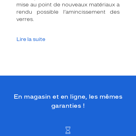
mise au point de nouveaux matériaux a
s
g
rendu possible l’amincissement des
r
verres.
â
c
e
Lire la suite
à
s
a
m
o
n
t
u
r
En magasin et en ligne, les mêmes
e
e
garanties !
n
p
l
a
s