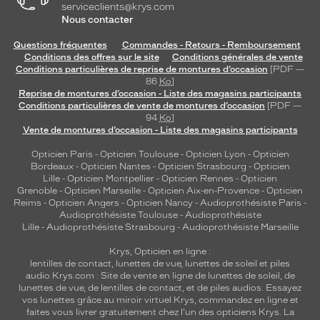
serviceclients@krys.com
Nous contacter
Questions fréquentes
Commandes - Retours - Remboursement
Conditions des offres sur le site
Conditions générales de vente
Conditions particulières de reprise de montures d’occasion
[PDF —
86
Ko
]
Reprise de montures d’occasion - Liste des magasins participants
Conditions particulières de vente de montures d’occasion
[PDF —
94
Ko
]
Vente de montures d’occasion - Liste des magasins participants
Opticien Paris
-
Opticien Toulouse
-
Opticien Lyon
-
Opticien
Bordeaux
-
Opticien Nantes
-
Opticien Strasbourg
-
Opticien
Lille
-
Opticien Montpellier
-
Opticien Rennes
-
Opticien
Grenoble
-
Opticien Marseille
-
Opticien Aix-en-Provence
-
Opticien
Reims
-
Opticien Angers
-
Opticien Nancy
-
Audioprothésiste Paris
-
Audioprothésiste Toulouse
-
Audioprothésiste
Lille
-
Audioprothésiste Strasbourg
-
Audioprothésiste Marseille
Krys, Opticien en ligne :
lentilles de contact
,
lunettes de vue
,
lunettes de soleil
et
piles
audio
Krys.com : Site de vente en ligne de lunettes de soleil, de
lunettes de vue, de
lentilles de contact
, et de piles audios. Essayez
vos lunettes grâce au miroir virtuel Krys, commandez en ligne et
faites vous livrer gratuitement chez l'un des opticiens Krys. La