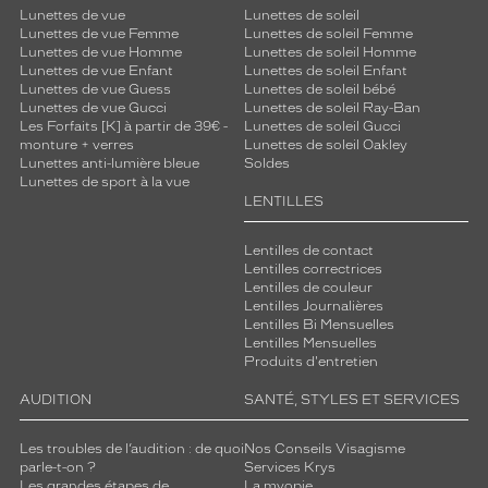
Lunettes de vue
Lunettes de soleil
Marque
Lunettes de vue Femme
Lunettes de soleil Femme
Guess
Lunettes de vue Homme
Lunettes de soleil Homme
Lunettes de vue Enfant
Lunettes de soleil Enfant
Lunettes de vue Guess
Lunettes de soleil bébé
Lunettes de vue Gucci
Lunettes de soleil Ray-Ban
Les Forfaits [K] à partir de 39€ -
Lunettes de soleil Gucci
monture + verres
Lunettes de soleil Oakley
Lunettes anti-lumière bleue
Soldes
Lunettes de sport à la vue
LENTILLES
Lentilles de contact
Lentilles correctrices
Lentilles de couleur
Lentilles Journalières
Lentilles Bi Mensuelles
Lentilles Mensuelles
Produits d'entretien
AUDITION
SANTÉ, STYLES ET SERVICES
Les troubles de l’audition : de quoi
Nos Conseils Visagisme
parle-t-on ?
Services Krys
Les grandes étapes de
La myopie