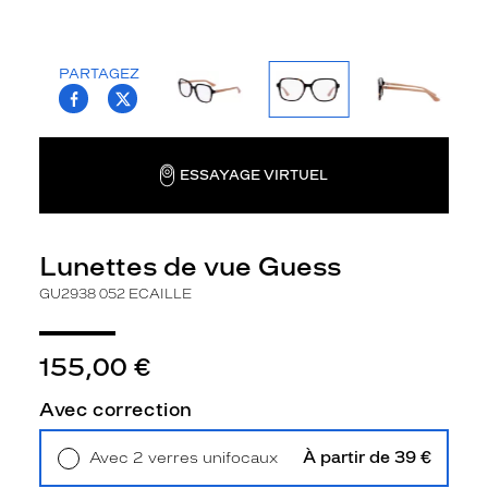
o
d
e
PARTAGEZ
!
T.PROJECT.KRYS.FRONT.SHARE_FACEBOO
T.PROJECT.KRYS.FRONT.SHARE_TWI
L
a
n
c
ESSAYAGE VIRTUEL
e
z
-
v
Lunettes de vue Guess
o
GU2938 052 ECAILLE
u
s
a
155,00 €
v
e
Avec correction
c
c
e
À partir de 39 €
Avec 2 verres unifocaux
t
Retrait en magasin
Offert