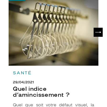
-
n
Quel
f
indice
o
d’amincissement
r
?
t
a
SUIV
b
l
e
a
v
e
c
v
o
SANTÉ
s
l
29/04/2021
u
n
Quel indice
e
d’amincissement ?
t
t
Quel que soit votre défaut visuel, la
e