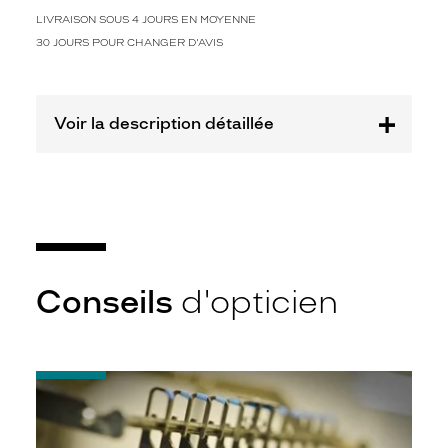
n
e
LIVRAISON SOUS 4 JOURS EN MOYENNE
f
30 JOURS POUR CHANGER D'AVIS
o
r
m
e
Voir la description détaillée
c
a
r
r
é
e
p
a
Conseils
d'opticien
r
f
a
i
-
t
Quel
e
indice
p
d’amincissement
o