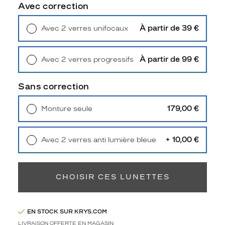
e
Avec correction
c
u
À partir de 39 €
Avec 2 verres unifocaux
n
Retrait en magasin
Offert
e
m
À partir de 99 €
Avec 2 verres progressifs
o
Retrait en magasin
Offert
n
t
Sans correction
u
r
179,00 €
Monture seule
e
Livraison à domicile
5,90 €
n
Retrait en magasin
Offert
o
+ 10,00 €
Avec 2 verres anti lumière bleue
i
Retrait en magasin
Offert
r
m
a
CHOISIR CES LUNETTES
t
e
t
EN STOCK SUR KRYS.COM
u
LIVRAISON OFFERTE EN MAGASIN