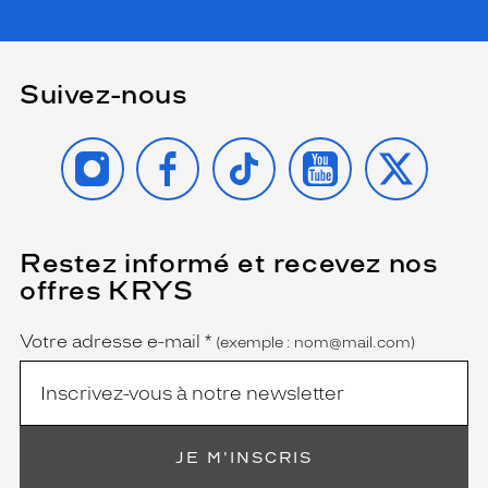
de
la
monture
Suivez-nous
401
Noir
Mat
INSTAGRAM
FACEBOOK
TIKTOK
YOUTUBE
X
Polarisant
Non
Type
de
Restez informé et recevez nos
(Ce
verres
champ
offres KRYS
compatibles
est
Name
obligatoire)
Progressifs
Votre adresse e-mail
*
(exemple : nom@mail.com)
Unifocaux
Type
de
montage
JE M'INSCRIS
Cerclé
Taille