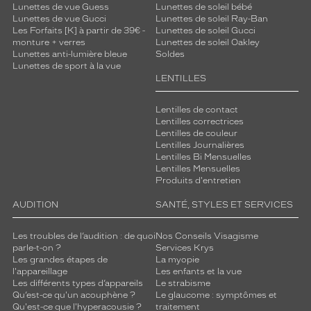
Lunettes de vue Guess
Lunettes de soleil bébé
Lunettes de vue Gucci
Lunettes de soleil Ray-Ban
Les Forfaits [K] à partir de 39€ -
Lunettes de soleil Gucci
monture + verres
Lunettes de soleil Oakley
Lunettes anti-lumière bleue
Soldes
Lunettes de sport à la vue
LENTILLES
Lentilles de contact
Lentilles correctrices
Lentilles de couleur
Lentilles Journalières
Lentilles Bi Mensuelles
Lentilles Mensuelles
Produits d'entretien
AUDITION
SANTÉ, STYLES ET SERVICES
Les troubles de l’audition : de quoi
Nos Conseils Visagisme
parle-t-on ?
Services Krys
Les grandes étapes de
La myopie
l'appareillage
Les enfants et la vue
Les différents types d’appareils
Le strabisme
Qu’est-ce qu'un acouphène ?
Le glaucome : symptômes et
Qu'est-ce que l'hyperacousie ?
traitement