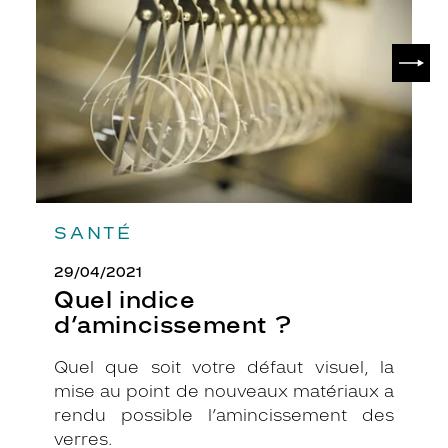
?
u
r
SUIV
m
a
t
c
h
e
r
a
v
SANTÉ
e
c
29/04/2021
t
o
Quel indice
u
d’amincissement ?
t
e
Quel que soit votre défaut visuel, la
s
mise au point de nouveaux matériaux a
v
o
rendu possible l’amincissement des
s
verres.