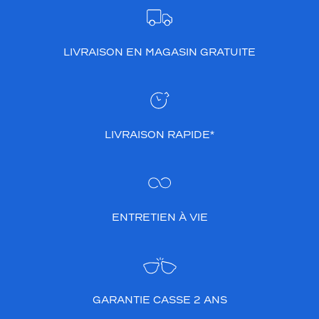
0 mm
 mm
LIVRAISON EN MAGASIN GRATUITE
 mm
 mm
LIVRAISON RAPIDE*
Détails
techniques
Genre
Homme
ENTRETIEN À VIE
Forme
de
la
monture
Carré
GARANTIE CASSE 2 ANS
Couleur