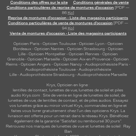
Conditions des offres sur le site
Conditions générales de vente
Conditions particulières de reprise de montures d’occasion
[PDF —
86
Ko
]
Reprise de montures d’occasion - Liste des magasins participants
Conditions particulières de vente de montures d’occasion
[PDF —
94
Ko
]
Vente de montures d’occasion - Liste des magasins participants
Opticien Paris
-
Opticien Toulouse
-
Opticien Lyon
-
Opticien
Bordeaux
-
Opticien Nantes
-
Opticien Strasbourg
-
Opticien
Lille
-
Opticien Montpellier
-
Opticien Rennes
-
Opticien
Grenoble
-
Opticien Marseille
-
Opticien Aix-en-Provence
-
Opticien
Reims
-
Opticien Angers
-
Opticien Nancy
-
Audioprothésiste Paris
-
Audioprothésiste Toulouse
-
Audioprothésiste
Lille
-
Audioprothésiste Strasbourg
-
Audioprothésiste Marseille
Krys, Opticien en ligne :
lentilles de contact
,
lunettes de vue
,
lunettes de soleil
et
piles
audio
Krys.com : Site de vente en ligne de lunettes de soleil, de
lunettes de vue, de
lentilles de contact
, et de piles audios. Essayez
vos lunettes grâce au miroir virtuel Krys, commandez en ligne et
faites vous livrer gratuitement chez l'un des opticiens Krys. La
livraison est offerte pour un retrait dans le réseau Krys. Bénéficiez
également de la garantie "Satisfait ou remboursé 30 jours".
Retrouvez nos marques de lunettes de vue et
lunettes de soleil : Ray
Ban