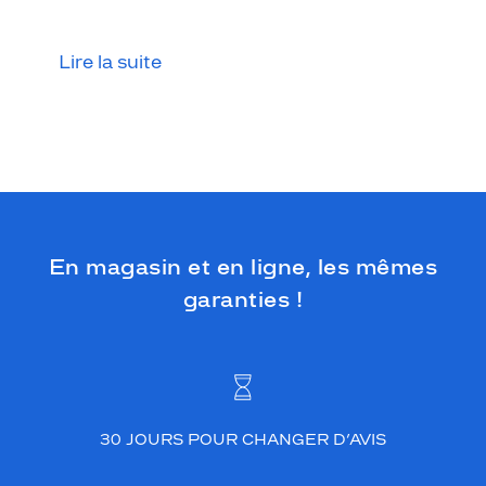
t
e
n
Lire la suite
u
e
s
,
m
e
s
s
i
En magasin et en ligne, les mêmes
e
u
garanties !
r
s
.
Dimensions
de
la
30 JOURS POUR CHANGER D’AVIS
monture