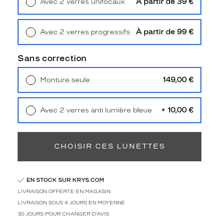
À partir de 39 €
Avec 2 verres unifocaux
'
Retrait en magasin
Offert
s
p
À partir de 99 €
Avec 2 verres progressifs
o
Retrait en magasin
Offert
u
r
Sans correction
u
n
149,00 €
Monture seule
l
Livraison à domicile
5,90 €
o
Retrait en magasin
Offert
o
+ 10,00 €
Avec 2 verres anti lumière bleue
k
Retrait en magasin
Offert
m
a
s
CHOISIR CES LUNETTES
c
u
l
i
EN STOCK SUR KRYS.COM
n
LIVRAISON OFFERTE EN MAGASIN
e
LIVRAISON SOUS 4 JOURS EN MOYENNE
t
30 JOURS POUR CHANGER D'AVIS