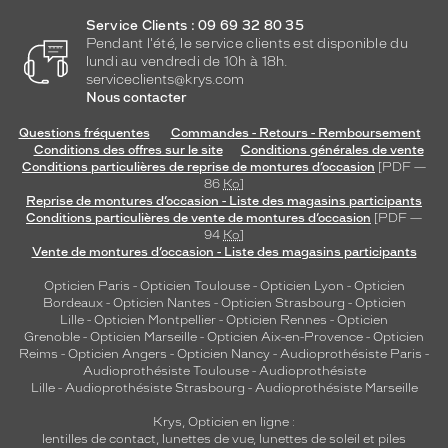
t
Service Clients : 09 69 32 80 35
d
Pendant l'été, le service clients est disponible du
'
lundi au vendredi de 10h à 18h.
é
serviceclients@krys.com
l
Nous contacter
é
g
Questions fréquentes
Commandes - Retours - Remboursement
a
Conditions des offres sur le site
Conditions générales de vente
Conditions particulières de reprise de montures d’occasion
[PDF —
n
86
Ko
]
c
Reprise de montures d’occasion - Liste des magasins participants
e
Conditions particulières de vente de montures d’occasion
[PDF —
q
94
Ko
]
u
Vente de montures d’occasion - Liste des magasins participants
i
Opticien Paris
-
Opticien Toulouse
-
Opticien Lyon
-
Opticien
r
Bordeaux
-
Opticien Nantes
-
Opticien Strasbourg
-
Opticien
e
Lille
-
Opticien Montpellier
-
Opticien Rennes
-
Opticien
f
Grenoble
-
Opticien Marseille
-
Opticien Aix-en-Provence
-
Opticien
l
Reims
-
Opticien Angers
-
Opticien Nancy
-
Audioprothésiste Paris
-
è
Audioprothésiste Toulouse
-
Audioprothésiste
t
Lille
-
Audioprothésiste Strasbourg
-
Audioprothésiste Marseille
e
Krys, Opticien en ligne :
v
lentilles de contact
,
lunettes de vue
,
lunettes de soleil
et
piles