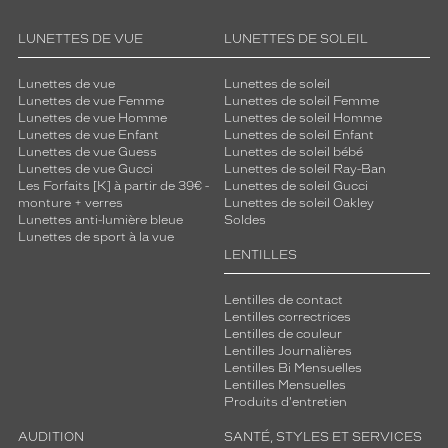
l
e
LUNETTES DE VUE
LUNETTES DE SOLEIL
.
P
o
Lunettes de vue
Lunettes de soleil
Lunettes de vue Femme
Lunettes de soleil Femme
r
Lunettes de vue Homme
Lunettes de soleil Homme
t
Lunettes de vue Enfant
Lunettes de soleil Enfant
e
Lunettes de vue Guess
Lunettes de soleil bébé
z
Lunettes de vue Gucci
Lunettes de soleil Ray-Ban
-
Les Forfaits [K] à partir de 39€ -
Lunettes de soleil Gucci
monture + verres
Lunettes de soleil Oakley
l
Lunettes anti-lumière bleue
Soldes
e
Lunettes de sport à la vue
s
LENTILLES
p
o
Lentilles de contact
u
Lentilles correctrices
r
Lentilles de couleur
a
Lentilles Journalières
j
Lentilles Bi Mensuelles
o
Lentilles Mensuelles
Produits d'entretien
u
t
AUDITION
SANTÉ, STYLES ET SERVICES
e