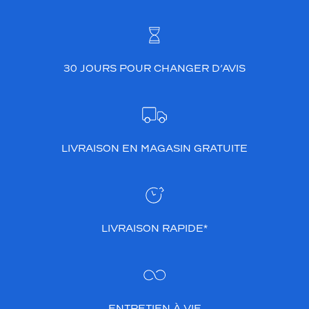
l
i
t
é
d
30 JOURS POUR CHANGER D’AVIS
e
c
e
s
m
o
LIVRAISON EN MAGASIN GRATUITE
n
t
u
r
e
s
LIVRAISON RAPIDE*
e
n
f
o
n
ENTRETIEN À VIE