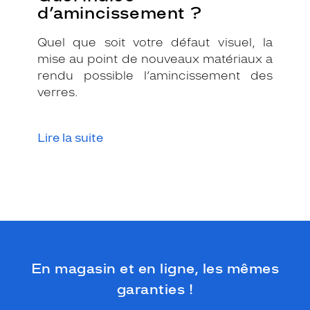
d’amincissement ?
e
.
L
Quel que soit votre défaut visuel, la
a
mise au point de nouveaux matériaux a
l
rendu possible l’amincissement des
é
verres.
g
è
r
e
Lire la suite
t
é
e
t
l
a
d
u
r
En magasin et en ligne, les mêmes
a
garanties !
b
i