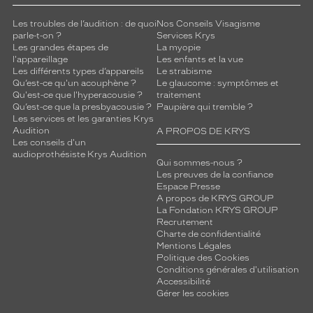
r
Les troubles de l’audition : de quoi
Nos Conseils Visagisme
u
parle-t-on ?
Services Krys
n
Les grandes étapes de
La myopie
e
l'appareillage
Les enfants et la vue
t
Les différents types d’appareils
Le strabisme
o
Qu’est-ce qu'un acouphène ?
Le glaucome : symptômes et
u
Qu'est-ce que l'hyperacousie ?
traitement
Qu’est-ce que la presbyacousie ?
Paupière qui tremble ?
c
Les services et les garanties Krys
h
Audition
A PROPOS DE KRYS
e
Les conseils d'un
d
audioprothésiste Krys Audition
Qui sommes-nous ?
e
Les preuves de la confiance
c
Espace Presse
a
A propos de KRYS GROUP
r
La Fondation KRYS GROUP
a
Recrutement
Charte de confidentialité
c
Mentions Légales
t
Politique des Cookies
è
Conditions générales d'utilisation
r
Accessibilité
e
Gérer les cookies
e