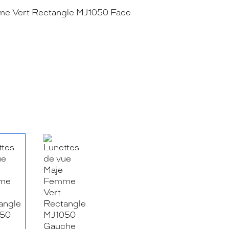
RE_FACEBOOK_TITLE
.SHARE_TWITTER_TITLE