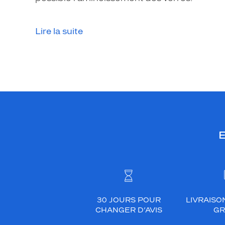
e
u
r
Lire la suite
m
o
t
i
f
.
C
e
E
s
m
o
t
i
f
30 JOURS POUR
LIVRAISO
s
CHANGER D’AVIS
GR
r