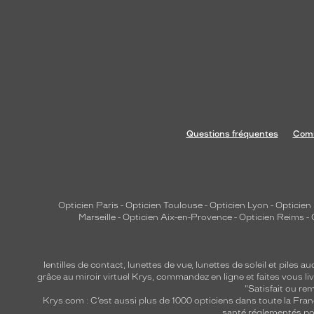
V
o
u
s
p
o
u
r
Questions fréquentes
Comm
r
e
z
f
a
Opticien Paris
-
Opticien Toulouse
-
Opticien Lyon
-
Opticien
Marseille
-
Opticien Aix-en-Provence
-
Opticien Reims
-
c
i
l
lentilles de contact
,
lunettes de vue
,
lunettes de soleil
et
piles au
e
grâce au miroir virtuel Krys, commandez en ligne et faites vous liv
m
"Satisfait ou r
Krys.com : C’est aussi plus de 1000 opticiens dans toute la Fra
e
santé réglementés por