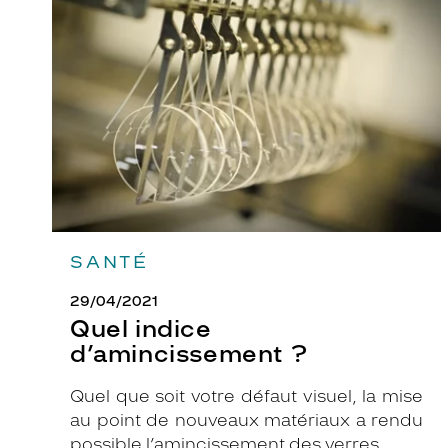
d’amincissement
u
?
r
c
o
u
l
e
u
r
o
SANTÉ
u
e
29/04/2021
n
Quel indice
c
d’amincissement ?
o
r
Quel que soit votre défaut visuel, la mise
e
au point de nouveaux matériaux a rendu
l
possible l’amincissement des verres.