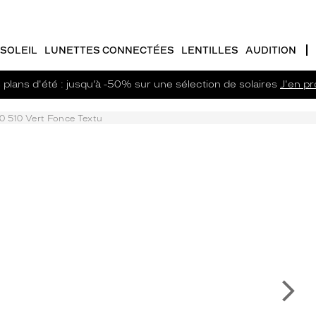
SOLEIL
LUNETTES CONNECTÉES
LENTILLES
AUDITION
plans d'été : jusqu’à -50% sur une sélection de solaires
J'en pro
0 510 Vert Fonce Textu
Su