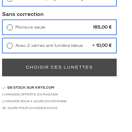
Retrait en magasin
Offert
Sans correction
185,00 €
Monture seule
Livraison à domicile
5,90 €
Retrait en magasin
Offert
+ 10,00 €
Avec 2 verres anti lumière bleue
Retrait en magasin
Offert
CHOISIR CES LUNETTES
EN STOCK SUR KRYS.COM
LIVRAISON OFFERTE EN MAGASIN
LIVRAISON SOUS 4 JOURS EN MOYENNE
30 JOURS POUR CHANGER D'AVIS