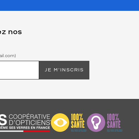
ez nos
il.com)
JE M'INSCRIS