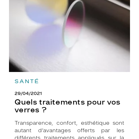
pour
vos
verres
?
SANTÉ
29/04/2021
Quels traitements pour vos
verres ?
Transparence, confort, esthétique sont
autant d’avantages offerts par les
différents traitements appliqués sur la