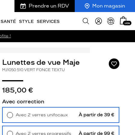
Prendre un RDV
Mon magasin
Mon
Afficher
SANTÉ
STYLE
SERVICES
vide
panie
la
recherche
fite !
Lunettes de vue Maje
Ajouter
à
MJ1050 510 VERT FONCE TEXTU
ma
liste
d’envies
185,00 €
Avec correction
À partir de 39 €
Avec 2 verres unifocaux
ivant
Retrait en magasin
Offert
À partir de 99 €
Avec 2 verres progressifs