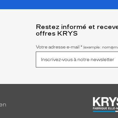
(Ce
Restez informé et recev
champ
offres KRYS
est
Name
obligatoire)
Votre adresse e-mail
*
(exemple : nom@ma
ien