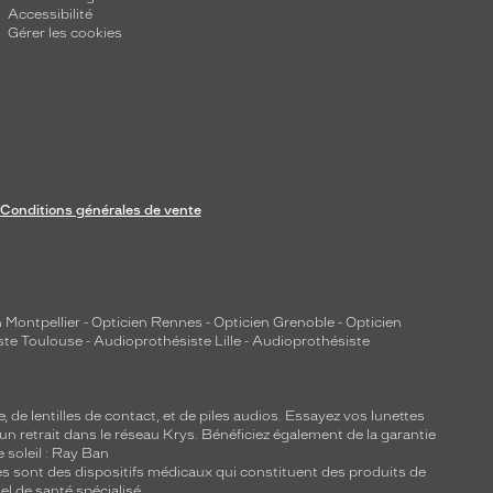
Accessibilité
Gérer les cookies
Conditions générales de vente
 Montpellier
-
Opticien Rennes
-
Opticien Grenoble
-
Opticien
ste Toulouse
-
Audioprothésiste Lille
-
Audioprothésiste
e, de
lentilles de contact
, et de piles audios. Essayez vos lunettes
 un retrait dans le réseau Krys. Bénéficiez également de la garantie
e soleil : Ray Ban
lles sont des dispositifs médicaux qui constituent des produits de
l de santé spécialisé.