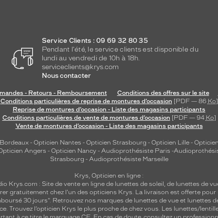
Service Clients : 09 69 32 80 35
Pendant l'été, le service clients est disponible du
lundi au vendredi de 10h à 18h.
serviceclients@krys.com
Nous contacter
andes - Retours - Remboursement
Conditions des offres sur le site
Conditions particulières de reprise de montures d’occasion
[PDF — 86
Ko
]
Reprise de montures d’occasion - Liste des magasins participants
Conditions particulières de vente de montures d’occasion
[PDF — 94
Ko
]
Vente de montures d’occasion - Liste des magasins participants
 Bordeaux
-
Opticien Nantes
-
Opticien Strasbourg
-
Opticien Lille
-
Opticien
Opticien Angers
-
Opticien Nancy
-
Audioprothésiste Paris
-
Audioprothési
Strasbourg
-
Audioprothésiste Marseille
Krys, Opticien en ligne :
dio
Krys.com : Site de vente en ligne de lunettes de soleil, de lunettes de vu
rer gratuitement chez l'un des opticiens Krys. La livraison est offerte pour
emboursé 30 jours". Retrouvez nos marques de lunettes de vue et
lunettes d
nce.
Trouvez l’opticien Krys le plus proche de chez vous
. Les lunettes/lenti
tant à ce titre le marquage CE. En cas de doute, consultez un professionne