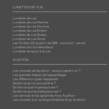
o
LUNETTES DE VUE
u
v
Lunettes de vue
e
Lunettes de vue Femme
Lunettes de vue Homme
m
Lunettes de vue Enfant
e
Lunettes de vue Guess
Lunettes de vue Gucci
n
Les Forfaits [K] à partir de 39€ - monture + verres
t
Lunettes anti-lumière bleue
Lunettes de sport à la vue
d
e
AUDITION
s
v
Les troubles de l’audition : de quoi parle-t-on ?
a
Les grandes étapes de l'appareillage
Les différents types d’appareils
g
Qu’est-ce qu'un acouphène ?
u
Qu'est-ce que l'hyperacousie ?
Qu’est-ce que la presbyacousie ?
e
Les services et les garanties Krys Audition
s
Les conseils d'un audioprothésiste Krys Audition
.