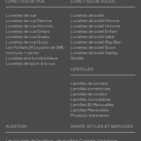
LUNETTES DE VUE
LUNETTES DE SOLEIL
Lunettes de vue
Lunettes de soleil
Lunettes de vue Femme
Lunettes de soleil Femme
Lunettes de vue Homme
Lunettes de soleil Homme
Lunettes de vue Enfant
Lunettes de soleil Enfant
Lunettes de vue Guess
Lunettes de soleil bébé
Lunettes de vue Gucci
Lunettes de soleil Ray-Ban
Les Forfaits [K] à partir de 39€ -
Lunettes de soleil Gucci
monture + verres
Lunettes de soleil Oakley
Lunettes anti-lumière bleue
Soldes
Lunettes de sport à la vue
LENTILLES
Lentilles de contact
Lentilles correctrices
Lentilles de couleur
Lentilles Journalières
Lentilles Bi Mensuelles
Lentilles Mensuelles
Produits d'entretien
AUDITION
SANTÉ, STYLES ET SERVICES
Les troubles de l’audition : de quoi
Nos Conseils Visagisme