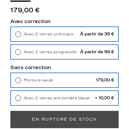
Unifocaux
Type
179,00 €
de
montage
Avec correction
Cerclé
À partir de 39 €
Avec 2 verres unifocaux
Taille
Retrait en magasin
Offert
de
monture
À partir de 99 €
Avec 2 verres progressifs
Retrait en magasin
Offert
M
Afficher
Sans correction
la
mention
179,00 €
Monture seule
Prix
Livraison à domicile
5,90 €
web
Retrait en magasin
Offert
+ 10,00 €
Avec 2 verres anti lumière bleue
Non
Retrait en magasin
Offert
Matière
Métal
EN RUPTURE DE STOCK
Fournisseur