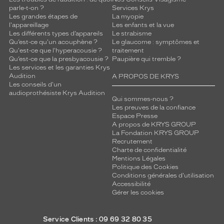
parle-t-on ?
Services Krys
Les grandes étapes de
La myopie
l'appareillage
Les enfants et la vue
Les différents types d’appareils
Le strabisme
Qu’est-ce qu'un acouphène ?
Le glaucome : symptômes et
Qu'est-ce que l'hyperacousie ?
traitement
Qu’est-ce que la presbyacousie ?
Paupière qui tremble ?
Les services et les garanties Krys
Audition
A PROPOS DE KRYS
Les conseils d'un
audioprothésiste Krys Audition
Qui sommes-nous ?
Les preuves de la confiance
Espace Presse
A propos de KRYS GROUP
La Fondation KRYS GROUP
Recrutement
Charte de confidentialité
Mentions Légales
Politique des Cookies
Conditions générales d'utilisation
Accessibilité
Gérer les cookies
Service Clients : 09 69 32 80 35