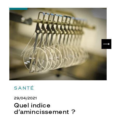
-
Quel
indice
d’amincissement
?
SUIV
SANTÉ
29/04/2021
Quel indice
d’amincissement ?