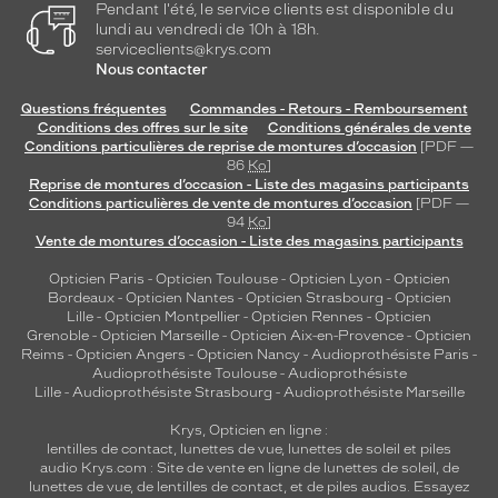
Pendant l'été, le service clients est disponible du
lundi au vendredi de 10h à 18h.
serviceclients@krys.com
Nous contacter
Questions fréquentes
Commandes - Retours - Remboursement
Conditions des offres sur le site
Conditions générales de vente
Conditions particulières de reprise de montures d’occasion
[PDF —
86
Ko
]
Reprise de montures d’occasion - Liste des magasins participants
Conditions particulières de vente de montures d’occasion
[PDF —
94
Ko
]
Vente de montures d’occasion - Liste des magasins participants
Opticien Paris
-
Opticien Toulouse
-
Opticien Lyon
-
Opticien
Bordeaux
-
Opticien Nantes
-
Opticien Strasbourg
-
Opticien
Lille
-
Opticien Montpellier
-
Opticien Rennes
-
Opticien
Grenoble
-
Opticien Marseille
-
Opticien Aix-en-Provence
-
Opticien
Reims
-
Opticien Angers
-
Opticien Nancy
-
Audioprothésiste Paris
-
Audioprothésiste Toulouse
-
Audioprothésiste
Lille
-
Audioprothésiste Strasbourg
-
Audioprothésiste Marseille
Krys, Opticien en ligne :
lentilles de contact
,
lunettes de vue
,
lunettes de soleil
et
piles
audio
Krys.com : Site de vente en ligne de lunettes de soleil, de
lunettes de vue, de
lentilles de contact
, et de piles audios. Essayez