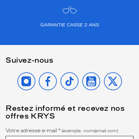
GARANTIE CASSE 2 ANS
Suivez-nous
INSTAGRAM
FACEBOOK
TIKTOK
YOUTUBE
X
Restez informé et recevez nos
(Ce
champ
offres KRYS
est
Name
obligatoire)
Votre adresse e-mail
*
(exemple : nom@mail.com)