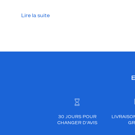
s
t
Lire la suite
i
q
u
e
,
f
i
n
e
E
s
e
t
d
i
30 JOURS POUR
LIVRAISO
s
CHANGER D’AVIS
GR
c
r