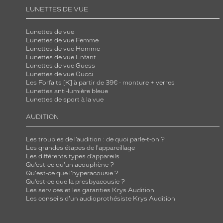
LUNETTES DE VUE
i
t
Lunettes de vue
e
Lunettes de vue Femme
m
Lunettes de vue Homme
Lunettes de vue Enfant
e
Lunettes de vue Guess
n
Lunettes de vue Gucci
t
Les Forfaits [K] à partir de 39€ - monture + verres
Lunettes anti-lumière bleue
a
Lunettes de sport à la vue
v
AUDITION
e
c
Les troubles de l’audition : de quoi parle-t-on ?
l
Les grandes étapes de l'appareillage
e
Les différents types d’appareils
Qu’est-ce qu'un acouphène ?
s
Qu'est-ce que l'hyperacousie ?
v
Qu’est-ce que la presbyacousie ?
e
Les services et les garanties Krys Audition
Les conseils d'un audioprothésiste Krys Audition
r
r