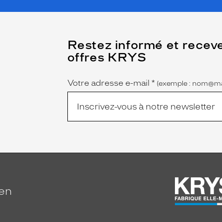
(Ce
Restez informé et recev
champ
offres KRYS
est
Name
obligatoire)
Votre adresse e-mail
*
(exemple : nom@ma
ien