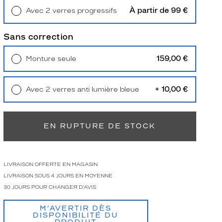
À partir de 99 €
Avec 2 verres progressifs
Retrait en magasin
Offert
Sans correction
159,00 €
Monture seule
Livraison à domicile
5,90 €
Retrait en magasin
Offert
+ 10,00 €
Avec 2 verres anti lumière bleue
Retrait en magasin
Offert
EN RUPTURE DE STOCK
LIVRAISON OFFERTE EN MAGASIN
LIVRAISON SOUS 4 JOURS EN MOYENNE
30 JOURS POUR CHANGER D'AVIS
M’AVERTIR DÈS
DISPONIBILITÉ DU