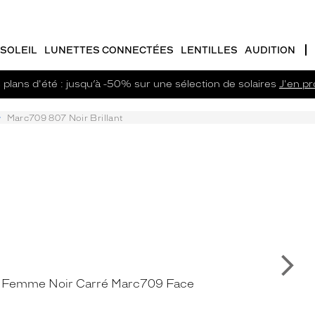
SOLEIL
LUNETTES CONNECTÉES
LENTILLES
AUDITION
plans d'été : jusqu’à -50% sur une sélection de solaires
J'en pro
Marc709 807 Noir Brillant
Su