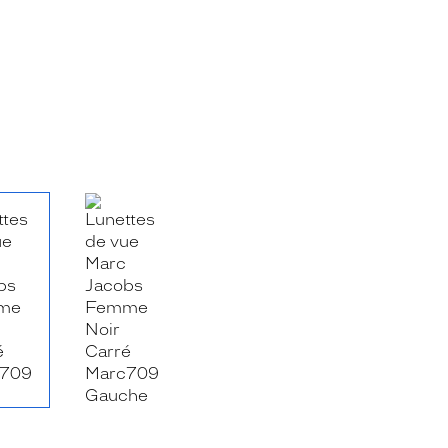
RE_FACEBOOK_TITLE
.SHARE_TWITTER_TITLE