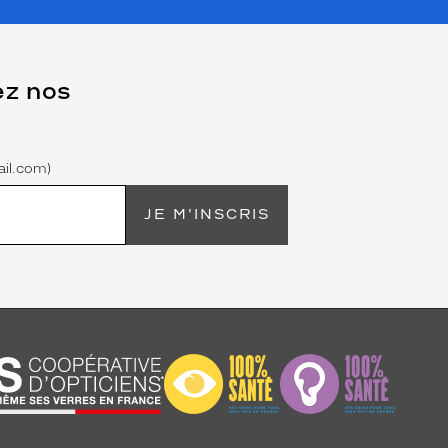
ez nos
il.com)
JE M'INSCRIS