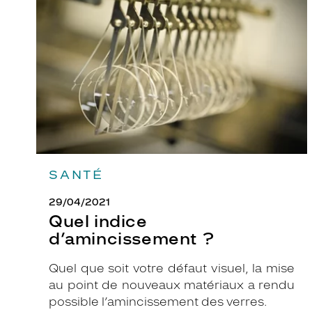
d’amincissement
?
o
n
t
u
r
e
s
n
o
i
SANTÉ
r
e
29/04/2021
s
Quel indice
e
d’amincissement ?
n
p
Quel que soit votre défaut visuel, la mise
l
au point de nouveaux matériaux a rendu
a
possible l’amincissement des verres.