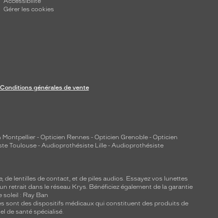
Accessibilité
Gérer les cookies
Conditions générales de vente
 Montpellier
-
Opticien Rennes
-
Opticien Grenoble
-
Opticien
ste Toulouse
-
Audioprothésiste Lille
-
Audioprothésiste
e, de
lentilles de contact
, et de piles audios. Essayez vos lunettes
 un retrait dans le réseau Krys. Bénéficiez également de la garantie
e soleil : Ray Ban
lles sont des dispositifs médicaux qui constituent des produits de
l de santé spécialisé.