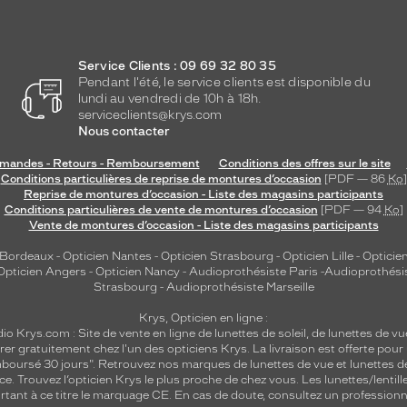
Service Clients : 09 69 32 80 35
Pendant l'été, le service clients est disponible du
lundi au vendredi de 10h à 18h.
serviceclients@krys.com
Nous contacter
andes - Retours - Remboursement
Conditions des offres sur le site
Conditions particulières de reprise de montures d’occasion
[PDF — 86
Ko
]
Reprise de montures d’occasion - Liste des magasins participants
Conditions particulières de vente de montures d’occasion
[PDF — 94
Ko
]
Vente de montures d’occasion - Liste des magasins participants
 Bordeaux
-
Opticien Nantes
-
Opticien Strasbourg
-
Opticien Lille
-
Opticien
Opticien Angers
-
Opticien Nancy
-
Audioprothésiste Paris
-
Audioprothési
Strasbourg
-
Audioprothésiste Marseille
Krys, Opticien en ligne :
dio
Krys.com : Site de vente en ligne de lunettes de soleil, de lunettes de vu
rer gratuitement chez l'un des opticiens Krys. La livraison est offerte pour
emboursé 30 jours". Retrouvez nos marques de lunettes de vue et
lunettes d
nce.
Trouvez l’opticien Krys le plus proche de chez vous
. Les lunettes/lenti
tant à ce titre le marquage CE. En cas de doute, consultez un professionne