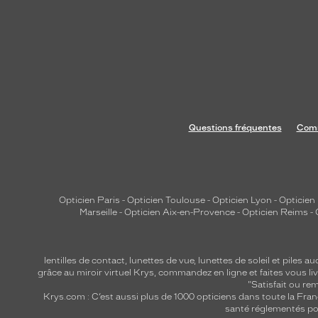
e
s
c
a
r
r
é
s
Questions fréquentes
Comm
e
t
l
a
Opticien Paris
-
Opticien Toulouse
-
Opticien Lyon
-
Opticien
r
Marseille
-
Opticien Aix-en-Provence
-
Opticien Reims
-
g
e
s
lentilles de contact
,
lunettes de vue
,
lunettes de soleil
et
piles au
grâce au miroir virtuel Krys, commandez en ligne et faites vous liv
q
"Satisfait ou r
u
Krys.com : C’est aussi plus de 1000 opticiens dans toute la Fra
santé réglementés por
i