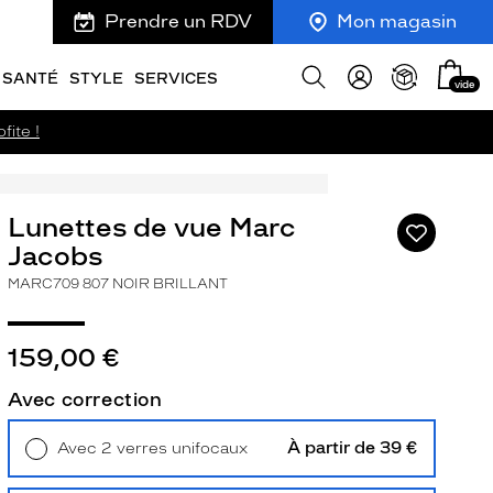
Prendre un RDV
Mon magasin
Mon
Afficher
SANTÉ
STYLE
SERVICES
vide
panie
la
recherche
fite !
Lunettes de vue Marc
Ajouter
à
Jacobs
ma
MARC709 807 NOIR BRILLANT
liste
d’envies
159,00 €
Avec correction
ivant
À partir de 39 €
Avec 2 verres unifocaux
Retrait en magasin
Offert