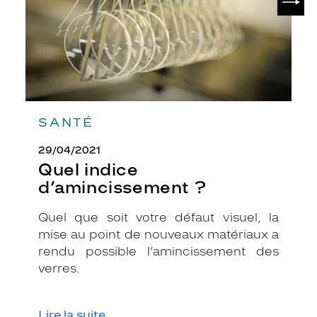
L
e
s
d
é
t
a
i
SANTÉ
l
s
29/04/2021
d
o
Quel indice
r
d’amincissement ?
é
s
Quel que soit votre défaut visuel, la
a
mise au point de nouveaux matériaux a
u
c
rendu possible l’amincissement des
e
verres.
n
t
r
Lire la suite