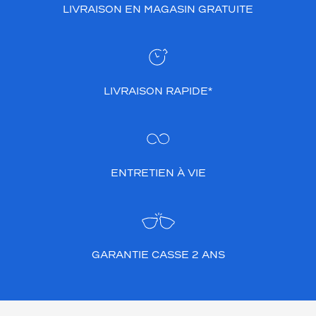
LIVRAISON EN MAGASIN GRATUITE
t
o
u
c
h
e
LIVRAISON RAPIDE*
d
'
o
r
i
g
ENTRETIEN À VIE
i
n
a
l
i
t
GARANTIE CASSE 2 ANS
é
e
t
d