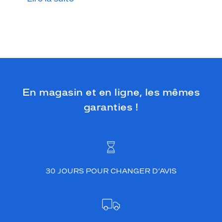
e
d
e
s
b
r
a
n
c
En magasin et en ligne, les mêmes
h
e
garanties !
s
a
j
o
u
t
e
30 JOURS POUR CHANGER D’AVIS
n
t
u
n
e