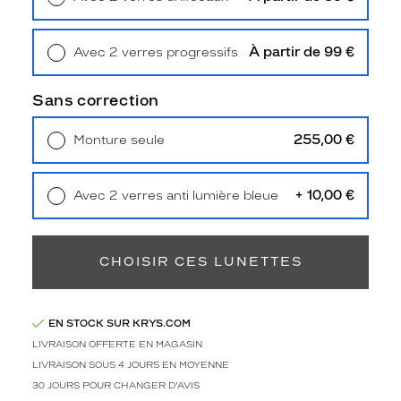
e
Retrait en magasin
Offert
d
e
À partir de 99 €
Avec 2 verres progressifs
s
Retrait en magasin
Offert
v
e
Sans correction
r
r
255,00 €
Monture seule
e
Livraison à domicile
5,90 €
s
Retrait en magasin
Offert
c
+ 10,00 €
Avec 2 verres anti lumière bleue
a
Retrait en magasin
Offert
r
r
é
CHOISIR CES LUNETTES
s
e
t
EN STOCK SUR KRYS.COM
u
LIVRAISON OFFERTE EN MAGASIN
n
e
LIVRAISON SOUS 4 JOURS EN MOYENNE
m
30 JOURS POUR CHANGER D'AVIS