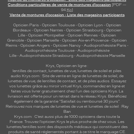
s
Conditions particulières de vente de montures d’occasion
[PDF —
94
Ko
]
a
Vente de montures d’occasion - Liste des magasins participants
g
e
Opticien Paris
-
Opticien Toulouse
-
Opticien Lyon
-
Opticien
s
Bordeaux
-
Opticien Nantes
-
Opticien Strasbourg
-
Opticien
o
Lille
-
Opticien Montpellier
-
Opticien Rennes
-
Opticien
Grenoble
-
Opticien Marseille
-
Opticien Aix-en-Provence
-
Opticien
v
Reims
-
Opticien Angers
-
Opticien Nancy
-
Audioprothésiste Paris
-
a
Audioprothésiste Toulouse
-
Audioprothésiste
l
Lille
-
Audioprothésiste Strasbourg
-
Audioprothésiste Marseille
e
s
Krys, Opticien en ligne :
.
lentilles de contact
,
lunettes de vue
,
lunettes de soleil
et
piles
audio
Krys.com : Site de vente en ligne de lunettes de soleil, de
lunettes de vue, de
lentilles de contact
, et de piles audios. Essayez
Dimensions
vos lunettes grâce au miroir virtuel Krys, commandez en ligne et
de
faites vous livrer gratuitement chez l'un des opticiens Krys. La
la
livraison est offerte pour un retrait dans le réseau Krys. Bénéficiez
monture
également de la garantie "Satisfait ou remboursé 30 jours".
Retrouvez nos marques de lunettes de vue et
lunettes de soleil : Ray
Ban
Krys.com : C’est aussi plus de 1000 opticiens dans toute la
France.
Trouvez l’opticien Krys le plus proche de chez vous
. Les
5 mm
5 mm
lunettes/lentilles sont des dispositifs médicaux qui constituent des
produits de santé réglementés portant à ce titre le marquage CE.