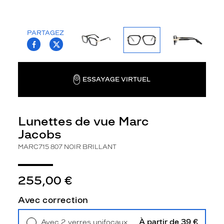
i
r
m
PARTAGEZ
é
T.PROJECT.KRYS.FRONT.SHARE_FACEBOO
T.PROJECT.KRYS.FRONT.SHARE_TWI
,
c
e
t
ESSAYAGE VIRTUEL
t
e
p
Lunettes de vue Marc
a
i
Jacobs
r
MARC715 807 NOIR BRILLANT
e
p
r
255,00 €
é
s
e
Avec correction
n
t
À partir de 39 €
Avec 2 verres unifocaux