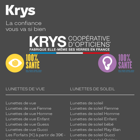
n
e
t
t
La confiance
e
vous va si bien
s
u
n
i
q
u
e
s
.
C
LUNETTES DE VUE
LUNETTES DE SOLEIL
o
n
Lunettes de vue
Lunettes de soleil
f
Lunettes de vue Femme
Lunettes de soleil Femme
o
Lunettes de vue Homme
Lunettes de soleil Homme
r
Lunettes de vue Enfant
Lunettes de soleil Enfant
Lunettes de vue Guess
Lunettes de soleil bébé
t
Lunettes de vue Gucci
Lunettes de soleil Ray-Ban
a
Les Forfaits [K] à partir de 39€ -
Lunettes de soleil Gucci
b