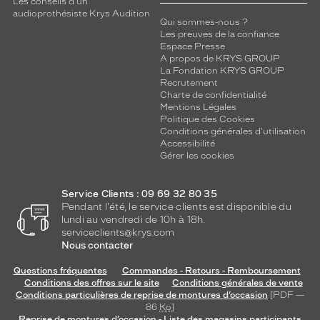
Les conseils d'un
n
audioprothésiste Krys Audition
d
Qui sommes-nous ?
r
Les preuves de la confiance
o
Espace Presse
A propos de KRYS GROUP
n
La Fondation KRYS GROUP
t
Recrutement
p
Charte de confidentialité
a
Mentions Légales
r
Politique des Cookies
f
Conditions générales d'utilisation
Accessibilité
a
Gérer les cookies
i
t
e
Service Clients : 09 69 32 80 35
m
Pendant l'été, le service clients est disponible du
e
lundi au vendredi de 10h à 18h.
n
serviceclients@krys.com
Nous contacter
t
a
Questions fréquentes
Commandes - Retours - Remboursement
u
Conditions des offres sur le site
Conditions générales de vente
x
Conditions particulières de reprise de montures d’occasion
[PDF —
v
86
Ko
]
i
Reprise de montures d’occasion - Liste des magasins participants