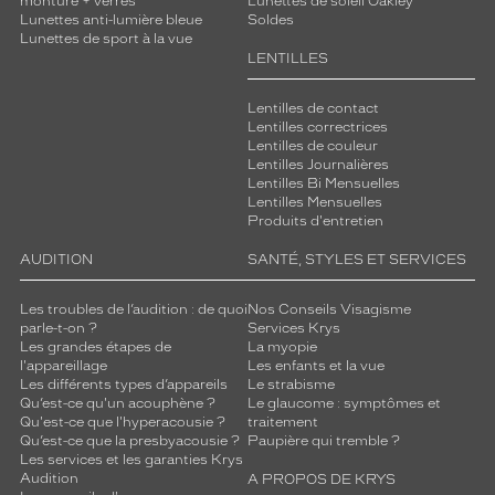
monture + verres
Lunettes de soleil Oakley
l
Lunettes anti-lumière bleue
Soldes
e
Lunettes de sport à la vue
s
LENTILLES
à
p
Lentilles de contact
o
Lentilles correctrices
r
Lentilles de couleur
Lentilles Journalières
t
Lentilles Bi Mensuelles
e
Lentilles Mensuelles
r
Produits d'entretien
,
e
AUDITION
SANTÉ, STYLES ET SERVICES
l
l
Les troubles de l’audition : de quoi
Nos Conseils Visagisme
e
parle-t-on ?
Services Krys
s
Les grandes étapes de
La myopie
l'appareillage
Les enfants et la vue
c
Les différents types d’appareils
Le strabisme
o
Qu’est-ce qu'un acouphène ?
Le glaucome : symptômes et
n
Qu'est-ce que l'hyperacousie ?
traitement
v
Qu’est-ce que la presbyacousie ?
Paupière qui tremble ?
i
Les services et les garanties Krys
e
Audition
A PROPOS DE KRYS