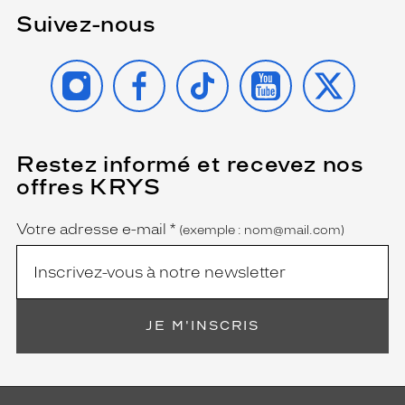
'
Suivez-nous
é
l
é
INSTAGRAM
FACEBOOK
TIKTOK
YOUTUBE
X
g
a
n
c
e
Restez informé et recevez nos
(Ce
,
champ
offres KRYS
est
Name
r
obligatoire)
e
n
Votre adresse e-mail
*
(exemple : nom@mail.com)
d
a
n
t
c
JE M'INSCRIS
e
s
l
u