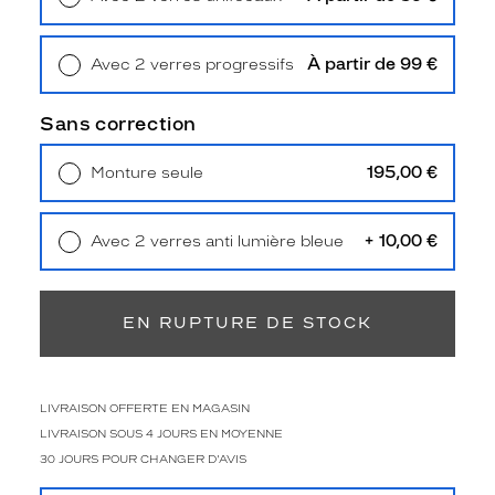
Unifocaux
Retrait en magasin
Offert
Type
de
À partir de 99 €
Avec 2 verres progressifs
montage
Retrait en magasin
Offert
Cerclé
Sans correction
Taille
de
195,00 €
Monture seule
monture
Livraison à domicile
5,90 €
Retrait en magasin
Offert
M
+ 10,00 €
Avec 2 verres anti lumière bleue
Afficher
Retrait en magasin
Offert
la
mention
Prix
EN RUPTURE DE STOCK
web
Non
Matière
LIVRAISON OFFERTE EN MAGASIN
LIVRAISON SOUS 4 JOURS EN MOYENNE
Plastique
30 JOURS POUR CHANGER D'AVIS
Fournisseur