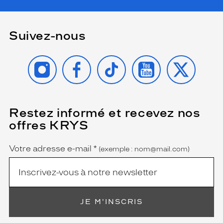
Suivez-nous
INSTAGRAM
FACEBOOK
TIKTOK
YOUTUBE
X
Restez informé et recevez nos
(Ce
champ
offres KRYS
est
Name
obligatoire)
Votre adresse e-mail
*
(exemple : nom@mail.com)
JE M'INSCRIS