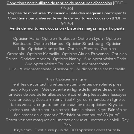
Conditions particulières de reprise de montures d’occasion
[PDF —
86
Ko
]
Reprise de montures d’occasion - Liste des magasins participants
Conditions particulières de vente de montures d’occasion
[PDF —
94
Ko
]
Vente de montures d’occasion - Liste des magasins participants
Opticien Paris
-
Opticien Toulouse
-
Opticien Lyon
-
Opticien
Bordeaux
-
Opticien Nantes
-
Opticien Strasbourg
-
Opticien
Lille
-
Opticien Montpellier
-
Opticien Rennes
-
Opticien
Grenoble
-
Opticien Marseille
-
Opticien Aix-en-Provence
-
Opticien
Reims
-
Opticien Angers
-
Opticien Nancy
-
Audioprothésiste Paris
-
Audioprothésiste Toulouse
-
Audioprothésiste
Lille
-
Audioprothésiste Strasbourg
-
Audioprothésiste Marseille
Krys, Opticien en ligne :
lentilles de contact
,
lunettes de vue
,
lunettes de soleil
et
piles
audio
Krys.com : Site de vente en ligne de lunettes de soleil, de
lunettes de vue, de
lentilles de contact
, et de piles audios. Essayez
vos lunettes grâce au miroir virtuel Krys, commandez en ligne et
faites vous livrer gratuitement chez l'un des opticiens Krys. La
livraison est offerte pour un retrait dans le réseau Krys. Bénéficiez
également de la garantie "Satisfait ou remboursé 30 jours".
Retrouvez nos marques de lunettes de vue et
lunettes de soleil : Ray
Ban
Krys.com : C’est aussi plus de 1000 opticiens dans toute la