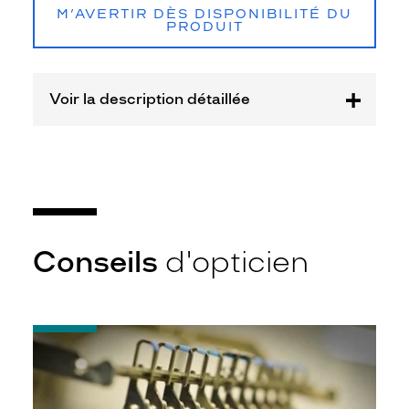
M’AVERTIR DÈS DISPONIBILITÉ DU
Safilo
PRODUIT
France
Sarl
Marque
Marc
Voir la description détaillée
Jacobs
Conseils
d'opticien
-
Quel
indice
d’amincissement
?