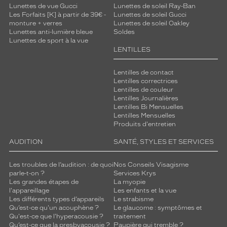
Lunettes de vue Gucci
Lunettes de soleil Ray-Ban
Les Forfaits [K] à partir de 39€ -
Lunettes de soleil Gucci
monture + verres
Lunettes de soleil Oakley
Lunettes anti-lumière bleue
Soldes
Lunettes de sport à la vue
LENTILLES
Lentilles de contact
Lentilles correctrices
Lentilles de couleur
Lentilles Journalières
Lentilles Bi Mensuelles
Lentilles Mensuelles
Produits d'entretien
AUDITION
SANTÉ, STYLES ET SERVICES
Les troubles de l’audition : de quoi
Nos Conseils Visagisme
parle-t-on ?
Services Krys
Les grandes étapes de
La myopie
l'appareillage
Les enfants et la vue
Les différents types d’appareils
Le strabisme
Qu’est-ce qu'un acouphène ?
Le glaucome : symptômes et
Qu'est-ce que l'hyperacousie ?
traitement
Qu’est-ce que la presbyacousie ?
Paupière qui tremble ?