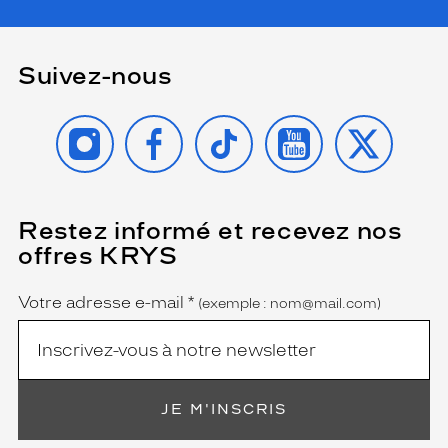
Suivez-nous
INSTAGRAM
FACEBOOK
TIKTOK
YOUTUBE
X
Restez informé et recevez nos
(Ce
champ
offres KRYS
est
Name
obligatoire)
Votre adresse e-mail
*
(exemple : nom@mail.com)
JE M'INSCRIS