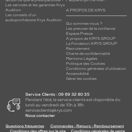
Qu’est-ce que la presbyacousie ?
Paupière qui tremble ?
Les services et les garanties Krys
Audition
A PROPOS DE KRYS
Les conseils d'un
audioprothésiste Krys Audition
Qui sommes-nous ?
Les preuves de la confiance
Espace Presse
A propos de KRYS GROUP
La Fondation KRYS GROUP
Recrutement
Charte de confidentialité
Mentions Légales
Politique des Cookies
Conditions générales d'utilisation
Accessibilité
Gérer les cookies
Service Clients : 09 69 32 80 35
Pendant l'été, le service clients est disponible du
lundi au vendredi de 10h à 18h.
serviceclients@krys.com
Nous contacter
Questions fréquentes
Commandes - Retours - Remboursement
Conditions des offres sur le site
Conditions générales de vente