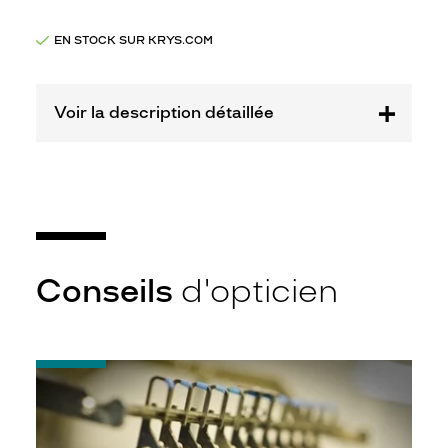
Opal
Marque
EN STOCK SUR KRYS.COM
New
York
Yankees
Voir la description détaillée
Conseils
d'opticien
-
Quel
indice
d’amincissement
?