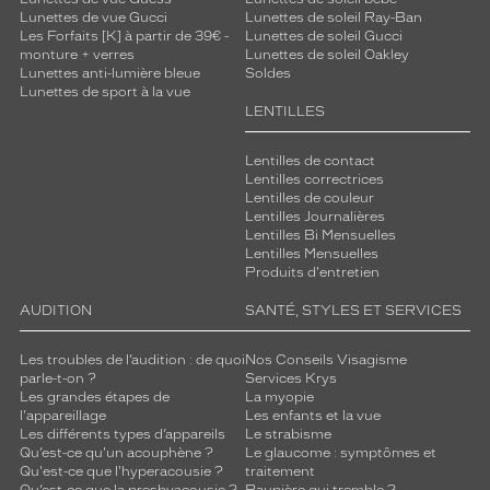
Lunettes de vue Gucci
Lunettes de soleil Ray-Ban
Les Forfaits [K] à partir de 39€ -
Lunettes de soleil Gucci
monture + verres
Lunettes de soleil Oakley
Lunettes anti-lumière bleue
Soldes
Lunettes de sport à la vue
LENTILLES
Lentilles de contact
Lentilles correctrices
Lentilles de couleur
Lentilles Journalières
Lentilles Bi Mensuelles
Lentilles Mensuelles
Produits d'entretien
AUDITION
SANTÉ, STYLES ET SERVICES
Les troubles de l’audition : de quoi
Nos Conseils Visagisme
parle-t-on ?
Services Krys
Les grandes étapes de
La myopie
l'appareillage
Les enfants et la vue
Les différents types d’appareils
Le strabisme
Qu’est-ce qu'un acouphène ?
Le glaucome : symptômes et
Qu'est-ce que l'hyperacousie ?
traitement