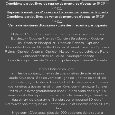
Conditions particulières de reprise de montures d’occasion
[PDF —
86
Ko
]
Reprise de montures d’occasion - Liste des magasins participants
Conditions particulières de vente de montures d’occasion
[PDF —
94
Ko
]
Vente de montures d’occasion - Liste des magasins participants
Opticien Paris
-
Opticien Toulouse
-
Opticien Lyon
-
Opticien
Bordeaux
-
Opticien Nantes
-
Opticien Strasbourg
-
Opticien
Lille
-
Opticien Montpellier
-
Opticien Rennes
-
Opticien
Grenoble
-
Opticien Marseille
-
Opticien Aix-en-Provence
-
Opticien
Reims
-
Opticien Angers
-
Opticien Nancy
-
Audioprothésiste Paris
-
Audioprothésiste Toulouse
-
Audioprothésiste
Lille
-
Audioprothésiste Strasbourg
-
Audioprothésiste Marseille
Krys, Opticien en ligne :
lentilles de contact
,
lunettes de vue
,
lunettes de soleil
et
piles
audio
Krys.com : Site de vente en ligne de lunettes de soleil, de
lunettes de vue, de
lentilles de contact
, et de piles audios. Essayez
vos lunettes grâce au miroir virtuel Krys, commandez en ligne et
faites vous livrer gratuitement chez l'un des opticiens Krys. La
livraison est offerte pour un retrait dans le réseau Krys. Bénéficiez
également de la garantie "Satisfait ou remboursé 30 jours".
Retrouvez nos marques de lunettes de vue et
lunettes de soleil : Ray
Ban
Krys.com : C’est aussi plus de 1000 opticiens dans toute la