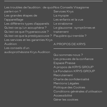
Les troubles de l’audition : de quoi
Nos Conseils Visagisme
parle-t-on ?
Services Krys
Les grandes étapes de
La myopie
l'appareillage
Les enfants et la vue
Les différents types d’appareils
Le strabisme
Qu’est-ce qu'un acouphène ?
Le glaucome : symptômes et
Qu'est-ce que l'hyperacousie ?
traitement
Qu’est-ce que la presbyacousie ?
Paupière qui tremble ?
Les services et les garanties Krys
Audition
A PROPOS DE KRYS
Les conseils d'un
audioprothésiste Krys Audition
Qui sommes-nous ?
Les preuves de la confiance
Espace Presse
A propos de KRYS GROUP
La Fondation KRYS GROUP
Recrutement
Charte de confidentialité
Mentions Légales
Politique des Cookies
Conditions générales d'utilisation
Accessibilité
Gérer les cookies