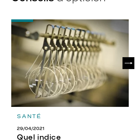
-
Quel
indice
d’amincissement
?
SUIV
SANTÉ
29/04/2021
Quel indice