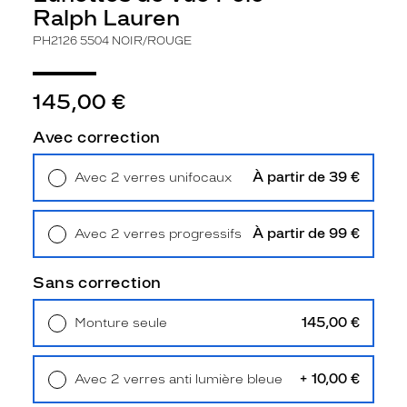
de
Ralph Lauren
montage
PH2126 5504 NOIR/ROUGE
Cerclé
Taille
de
145,00 €
monture
Avec correction
S
Matière
À partir de 39 €
Avec 2 verres unifocaux
Retrait en magasin
Offert
Plastique
Fournisseur
À partir de 99 €
Avec 2 verres progressifs
Retrait en magasin
Offert
Luxottica
Marque
Sans correction
Polo
Ralph
145,00 €
Monture seule
Lauren
Livraison à domicile
5,90 €
Retrait en magasin
Offert
+ 10,00 €
Avec 2 verres anti lumière bleue
Retrait en magasin
Offert