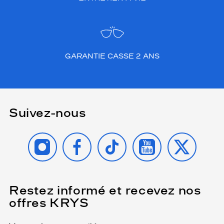
GARANTIE CASSE 2 ANS
Suivez-nous
INSTAGRAM
FACEBOOK
TIKTOK
YOUTUBE
X
Restez informé et recevez nos
(Ce
champ
offres KRYS
est
Name
obligatoire)