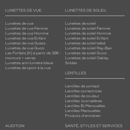
LUNETTES DE VUE
LUNETTES DE SOLEIL
Lunettes de vue
Lunettes de soleil
Lunettes de vue Femme
Lunettes de soleil Femme
Lunettes de vue Homme
Lunettes de soleil Homme
Lunettes de vue Enfant
Lunettes de soleil Enfant
Lunettes de vue Guess
Lunettes de soleil bébé
Lunettes de vue Gucci
Lunettes de soleil Ray-Ban
Les Forfaits [K] à partir de 39€ -
Lunettes de soleil Gucci
monture + verres
Lunettes de soleil Oakley
Lunettes anti-lumière bleue
Soldes
Lunettes de sport à la vue
LENTILLES
Lentilles de contact
Lentilles correctrices
Lentilles de couleur
Lentilles Journalières
Lentilles Bi Mensuelles
Lentilles Mensuelles
Produits d'entretien
AUDITION
SANTÉ, STYLES ET SERVICES