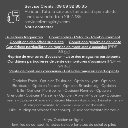
Service Clients : 09 69 32 80 35
Pendant l'été, le service clients est disponible du
lundi au vendredi de 10h à 18h.
serviceclients@krys.com
Nous contacter
Questions fréquentes
Commandes - Retours - Remboursement
Conditions des offres sur le site
Conditions générales de vente
Conditions particulières de reprise de montures d’occasion
[PDF —
86
Ko
]
Reprise de montures d’occasion - Liste des magasins participants
Conditions particulières de vente de montures d’occasion
[PDF —
94
Ko
]
Vente de montures d’occasion - Liste des magasins participants
Opticien Paris
-
Opticien Toulouse
-
Opticien Lyon
-
Opticien
Bordeaux
-
Opticien Nantes
-
Opticien Strasbourg
-
Opticien
Lille
-
Opticien Montpellier
-
Opticien Rennes
-
Opticien
Grenoble
-
Opticien Marseille
-
Opticien Aix-en-Provence
-
Opticien
Reims
-
Opticien Angers
-
Opticien Nancy
-
Audioprothésiste Paris
-
Audioprothésiste Toulouse
-
Audioprothésiste
Lille
-
Audioprothésiste Strasbourg
-
Audioprothésiste Marseille
Krys, Opticien en ligne :
lentilles de contact
,
lunettes de vue
,
lunettes de soleil
et
piles