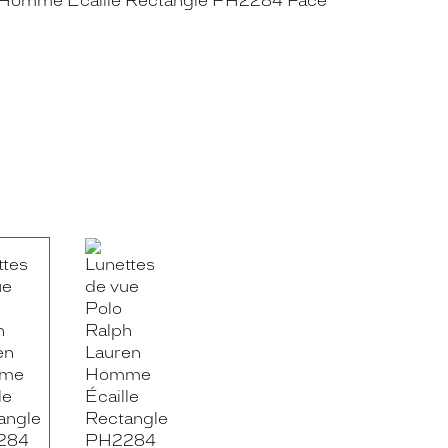
RE_FACEBOOK_TITLE
.SHARE_TWITTER_TITLE