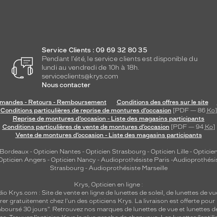
Service Clients : 09 69 32 80 35
Pendant l'été, le service clients est disponible du
lundi au vendredi de 10h à 18h.
serviceclients@krys.com
Nous contacter
andes - Retours - Remboursement
Conditions des offres sur le site
Conditions particulières de reprise de montures d’occasion
[PDF — 86
Ko
]
Reprise de montures d’occasion - Liste des magasins participants
Conditions particulières de vente de montures d’occasion
[PDF — 94
Ko
]
Vente de montures d’occasion - Liste des magasins participants
 Bordeaux
-
Opticien Nantes
-
Opticien Strasbourg
-
Opticien Lille
-
Opticien
Opticien Angers
-
Opticien Nancy
-
Audioprothésiste Paris
-
Audioprothési
Strasbourg
-
Audioprothésiste Marseille
Krys, Opticien en ligne :
dio
Krys.com : Site de vente en ligne de lunettes de soleil, de lunettes de vu
rer gratuitement chez l'un des opticiens Krys. La livraison est offerte pour
emboursé 30 jours". Retrouvez nos marques de lunettes de vue et
lunettes d