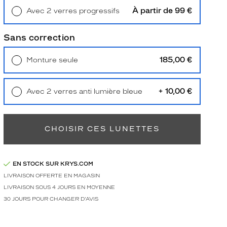
À partir de 99 €
Avec 2 verres progressifs
Retrait en magasin
Offert
Sans correction
185,00 €
Monture seule
Livraison à domicile
5,90 €
Retrait en magasin
Offert
+ 10,00 €
Avec 2 verres anti lumière bleue
Retrait en magasin
Offert
CHOISIR CES LUNETTES
EN STOCK SUR KRYS.COM
LIVRAISON OFFERTE EN MAGASIN
LIVRAISON SOUS 4 JOURS EN MOYENNE
30 JOURS POUR CHANGER D'AVIS