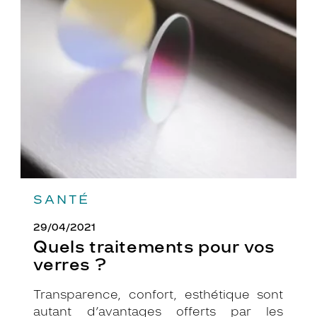
traitements
pour
vos
verres
?
SANTÉ
29/04/2021
Quels traitements pour vos
verres ?
Transparence, confort, esthétique sont
autant d’avantages offerts par les