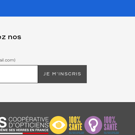
ez nos
il.com)
JE M'INSCRIS