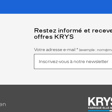
(Ce
Restez informé et recev
champ
offres KRYS
est
Name
obligatoire)
Votre adresse e-mail
*
(exemple : nom@ma
ien