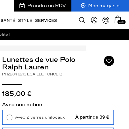
Prendre un RDV
Mon magasin
Mon
Afficher
SANTÉ
STYLE
SERVICES
vide
panie
la
recherche
fite !
Lunettes de vue Polo
Ajouter
à
Ralph Lauren
ma
PH2284 6213 ECAILLE FONCE B
liste
d’envies
185,00 €
Avec correction
ivant
À partir de 39 €
Avec 2 verres unifocaux
Retrait en magasin
Offert