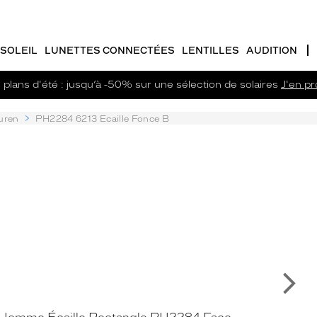
SOLEIL
LUNETTES CONNECTÉES
LENTILLES
AUDITION
plans d'été : jusqu’à -50% sur une sélection de solaires
J'en pro
uren
PH2284 6213 Ecaille Fonce B
Su