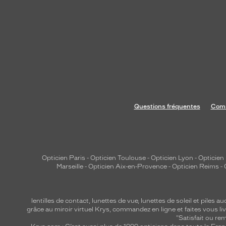
Questions fréquentes
Comm
Opticien Paris
-
Opticien Toulouse
-
Opticien Lyon
-
Opticien
Marseille
-
Opticien Aix-en-Provence
-
Opticien Reims
-
lentilles de contact
,
lunettes de vue
,
lunettes de soleil
et
piles au
grâce au miroir virtuel Krys, commandez en ligne et faites vous liv
"Satisfait ou r