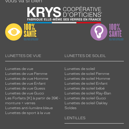
vous va si bien
i
r
e
.
D
e
p
l
u
s
LUNETTES DE VUE
LUNETTES DE SOLEIL
,
d
Lunettes de vue
Lunettes de soleil
e
Lunettes de vue Femme
Lunettes de soleil Femme
p
Lunettes de vue Homme
Lunettes de soleil Homme
Lunettes de vue Enfant
Lunettes de soleil Enfant
e
Lunettes de vue Guess
Lunettes de soleil bébé
t
Lunettes de vue Gucci
Lunettes de soleil Ray-Ban
i
Les Forfaits [K] à partir de 39€ -
Lunettes de soleil Gucci
t
monture + verres
Lunettes de soleil Oakley
e
Lunettes anti-lumière bleue
Soldes
s
Lunettes de sport à la vue
LENTILLES
g
r