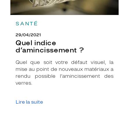
u
x
v
i
SANTÉ
s
a
29/04/2021
g
Quel indice
e
s
d’amincissement ?
c
a
Quel que soit votre défaut visuel, la
r
mise au point de nouveaux matériaux a
r
rendu possible l’amincissement des
é
s
verres.
.
L
e
Lire la suite
s
m
o
n
t