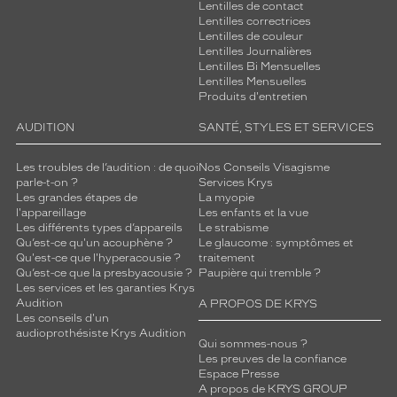
a
Lentilles de contact
v
Lentilles correctrices
Lentilles de couleur
u
Lentilles Journalières
r
Lentilles Bi Mensuelles
e
Lentilles Mensuelles
s
Produits d'entretien
s
o
AUDITION
SANTÉ, STYLES ET SERVICES
n
t
Les troubles de l’audition : de quoi
Nos Conseils Visagisme
o
parle-t-on ?
Services Krys
Les grandes étapes de
La myopie
r
l'appareillage
Les enfants et la vue
n
Les différents types d’appareils
Le strabisme
é
Qu’est-ce qu'un acouphène ?
Le glaucome : symptômes et
e
Qu'est-ce que l'hyperacousie ?
traitement
s
Qu’est-ce que la presbyacousie ?
Paupière qui tremble ?
s
Les services et les garanties Krys
Audition
A PROPOS DE KRYS
u
Les conseils d'un
r
audioprothésiste Krys Audition
t
Qui sommes-nous ?
o
Les preuves de la confiance
Espace Presse
u
A propos de KRYS GROUP
t