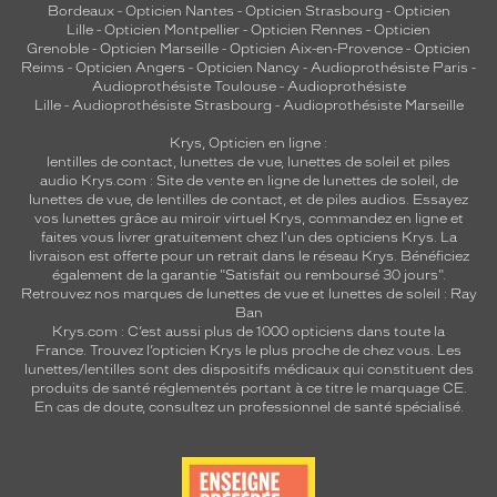
m
Bordeaux
-
Opticien Nantes
-
Opticien Strasbourg
-
Opticien
Lille
-
Opticien Montpellier
-
Opticien Rennes
-
Opticien
a
Grenoble
-
Opticien Marseille
-
Opticien Aix-en-Provence
-
Opticien
n
Reims
-
Opticien Angers
-
Opticien Nancy
-
Audioprothésiste Paris
-
c
Audioprothésiste Toulouse
-
Audioprothésiste
h
Lille
-
Audioprothésiste Strasbourg
-
Audioprothésiste Marseille
o
n
Krys, Opticien en ligne :
lentilles de contact
,
lunettes de vue
,
lunettes de soleil
et
piles
s
audio
Krys.com : Site de vente en ligne de lunettes de soleil, de
e
lunettes de vue, de
lentilles de contact
, et de piles audios. Essayez
n
vos lunettes grâce au miroir virtuel Krys, commandez en ligne et
p
faites vous livrer gratuitement chez l'un des opticiens Krys. La
l
livraison est offerte pour un retrait dans le réseau Krys. Bénéficiez
a
également de la garantie "Satisfait ou remboursé 30 jours".
Retrouvez nos marques de lunettes de vue et
lunettes de soleil : Ray
s
Ban
t
Krys.com : C’est aussi plus de 1000 opticiens dans toute la
i
France.
Trouvez l’opticien Krys le plus proche de chez vous
. Les
q
lunettes/lentilles sont des dispositifs médicaux qui constituent des
u
produits de santé réglementés portant à ce titre le marquage CE.
En cas de doute, consultez un professionnel de santé spécialisé.
e
n
o
i