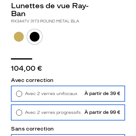
q
Lunettes de vue Ray-
u
Ban
e
.
RX3447V 3173 ROUND METAL BLA
E
n
e
f
f
e
t
104,00 €
,
l
Avec correction
e
s
À partir de 39 €
Avec 2 verres unifocaux
v
Retrait en magasin
Offert
e
r
r
À partir de 99 €
Avec 2 verres progressifs
e
Retrait en magasin
Offert
s
Sans correction
s