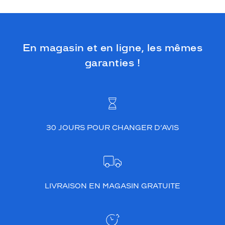
u
r
e
s
En magasin et en ligne, les mêmes
s
o
garanties !
n
t
f
i
n
e
30 JOURS POUR CHANGER D’AVIS
s
,
e
n
m
é
LIVRAISON EN MAGASIN GRATUITE
t
a
l
e