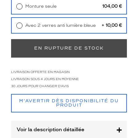
o
104,00 €
Monture seule
n
Livraison à domicile
5,90 €
t
Retrait en magasin
Offert
r
o
+ 10,00 €
Avec 2 verres anti lumière bleue
n
Retrait en magasin
Offert
d
s
EN RUPTURE DE STOCK
e
t
c
e
LIVRAISON OFFERTE EN MAGASIN
r
LIVRAISON SOUS 4 JOURS EN MOYENNE
c
l
30 JOURS POUR CHANGER D'AVIS
é
s
M’AVERTIR DÈS DISPONIBILITÉ DU
c
PRODUIT
e
q
u
Voir la description détaillée
i
c