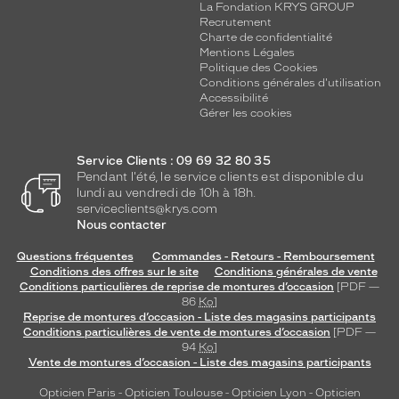
La Fondation KRYS GROUP
e
Recrutement
l
Charte de confidentialité
a
Mentions Légales
s
Politique des Cookies
Conditions générales d'utilisation
t
Accessibilité
r
Gérer les cookies
u
c
t
Service Clients : 09 69 32 80 35
u
Pendant l'été, le service clients est disponible du
r
lundi au vendredi de 10h à 18h.
serviceclients@krys.com
e
Nous contacter
.
E
Questions fréquentes
Commandes - Retours - Remboursement
n
Conditions des offres sur le site
Conditions générales de vente
f
Conditions particulières de reprise de montures d’occasion
[PDF —
i
86
Ko
]
n
Reprise de montures d’occasion - Liste des magasins participants
Conditions particulières de vente de montures d’occasion
[PDF —
,
94
Ko
]
l
Vente de montures d’occasion - Liste des magasins participants
e
s
Opticien Paris
-
Opticien Toulouse
-
Opticien Lyon
-
Opticien