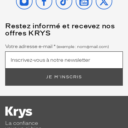
a
p
p
o
r
Restez informé et recevez nos
(Ce
champ
t
offres KRYS
est
Name
e
obligatoire)
d
u
Votre adresse e-mail
*
(exemple : nom@mail.com)
c
a
r
a
c
JE M'INSCRIS
t
è
r
e
à
l
a
p
La confiance
a