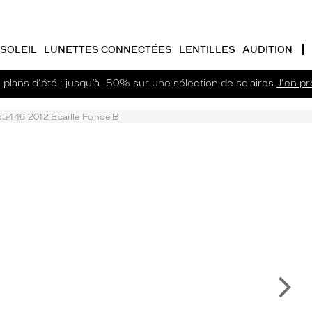
SOLEIL
LUNETTES CONNECTÉES
LENTILLES
AUDITION
plans d'été : jusqu’à -50% sur une sélection de solaires
J'en pro
5446 2012 Ecaille Fonce B
Su