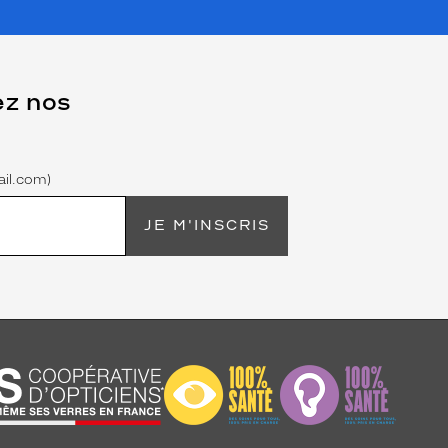
ez nos
il.com)
JE M'INSCRIS