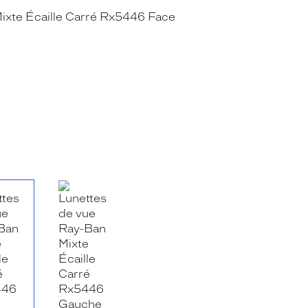
RE_FACEBOOK_TITLE
.SHARE_TWITTER_TITLE