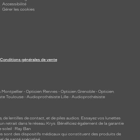
Accessibilité
Gérer les cookies
Conditions générales de vente
 Montpellier
-
Opticien Rennes
-
Opticien Grenoble
-
Opticien
ste Toulouse
-
Audioprothésiste Lille
-
Audioprothésiste
e, de
lentilles de contact
, et de piles audios. Essayez vos lunettes
 un retrait dans le réseau Krys. Bénéficiez également de la garantie
e soleil : Ray Ban
lles sont des dispositifs médicaux qui constituent des produits de
l de santé spécialisé.