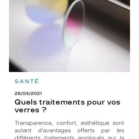
pour
vos
verres
?
SANTÉ
29/04/2021
Quels traitements pour vos
verres ?
Transparence, confort, esthétique sont
autant d’avantages offerts par les
différents traitements appliqués sur la