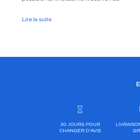
t
e
é
Lire la suite
c
a
i
l
l
e
f
o
E
n
c
é
b
r
i
30 JOURS POUR
LIVRAISO
l
CHANGER D’AVIS
GR
l