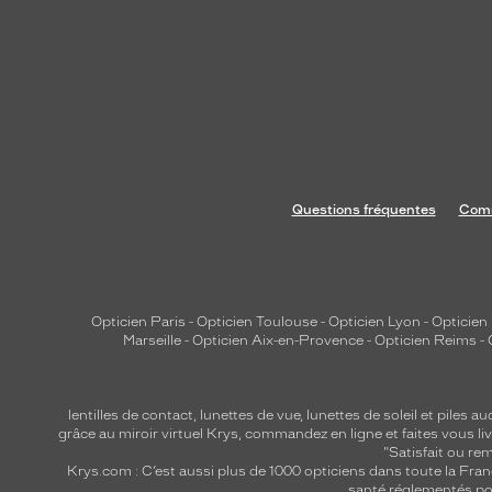
é
f
é
r
e
n
c
e
Questions fréquentes
Comm
R
a
y
-
B
Opticien Paris
-
Opticien Toulouse
-
Opticien Lyon
-
Opticien
Marseille
-
Opticien Aix-en-Provence
-
Opticien Reims
-
a
n
s
lentilles de contact
,
lunettes de vue
,
lunettes de soleil
et
piles au
'
grâce au miroir virtuel Krys, commandez en ligne et faites vous liv
a
"Satisfait ou r
Krys.com : C’est aussi plus de 1000 opticiens dans toute la Fra
d
santé réglementés por