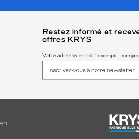
(Ce
Restez informé et recev
champ
offres KRYS
est
Name
obligatoire)
Votre adresse e-mail
*
(exemple : nom@ma
ien