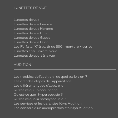
e
LUNETTES DE VUE
t
m
Lunettes de vue
o
Lunettes de vue Femme
Lunettes de vue Homme
d
Lunettes de vue Enfant
e
Lunettes de vue Guess
Lunettes de vue Gucci
r
Les Forfaits [K] à partir de 39€ - monture + verres
n
Lunettes anti-lumière bleue
Lunettes de sport à la vue
i
t
AUDITION
é
,
Les troubles de l’audition : de quoi parle-t-on ?
c
Les grandes étapes de l'appareillage
Les différents types d’appareils
e
Qu’est-ce qu'un acouphène ?
t
Qu'est-ce que l'hyperacousie ?
Qu’est-ce que la presbyacousie ?
t
Les services et les garanties Krys Audition
e
Les conseils d'un audioprothésiste Krys Audition
r