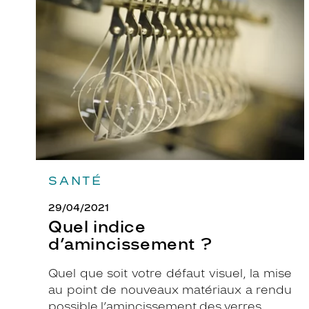
d’amincissement
é
?
e
c
l
a
s
s
i
q
u
SANTÉ
e
e
29/04/2021
n
Quel indice
a
d’amincissement ?
c
é
Quel que soit votre défaut visuel, la mise
t
au point de nouveaux matériaux a rendu
a
possible l’amincissement des verres.