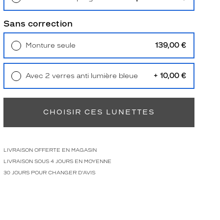
Retrait en magasin
Offert
Sans correction
139,00 €
Monture seule
Livraison à domicile
5,90 €
Retrait en magasin
Offert
+ 10,00 €
Avec 2 verres anti lumière bleue
Retrait en magasin
Offert
CHOISIR CES LUNETTES
LIVRAISON OFFERTE EN MAGASIN
LIVRAISON SOUS 4 JOURS EN MOYENNE
30 JOURS POUR CHANGER D'AVIS