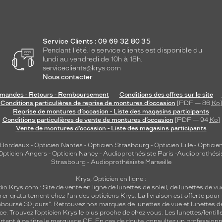
Service Clients : 09 69 32 80 35
Pendant l'été, le service clients est disponible du
lundi au vendredi de 10h à 18h.
serviceclients@krys.com
Nous contacter
andes - Retours - Remboursement
Conditions des offres sur le site
Conditions particulières de reprise de montures d’occasion
[PDF — 86
Ko
]
Reprise de montures d’occasion - Liste des magasins participants
Conditions particulières de vente de montures d’occasion
[PDF — 94
Ko
]
Vente de montures d’occasion - Liste des magasins participants
 Bordeaux
-
Opticien Nantes
-
Opticien Strasbourg
-
Opticien Lille
-
Opticien
Opticien Angers
-
Opticien Nancy
-
Audioprothésiste Paris
-
Audioprothési
Strasbourg
-
Audioprothésiste Marseille
Krys, Opticien en ligne :
dio
Krys.com : Site de vente en ligne de lunettes de soleil, de lunettes de vu
rer gratuitement chez l'un des opticiens Krys. La livraison est offerte pour
emboursé 30 jours". Retrouvez nos marques de lunettes de vue et
lunettes d
nce.
Trouvez l’opticien Krys le plus proche de chez vous
. Les lunettes/lenti
tant à ce titre le marquage CE. En cas de doute, consultez un professionne