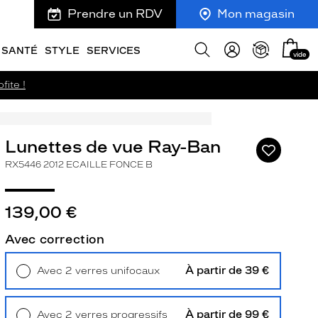
Prendre un RDV
Mon magasin
Mon
Afficher
SANTÉ
STYLE
SERVICES
vide
panie
la
recherche
fite !
Lunettes de vue Ray-Ban
Ajouter
à
RX5446 2012 ECAILLE FONCE B
ma
liste
d’envies
139,00 €
Avec correction
À partir de 39 €
Avec 2 verres unifocaux
ivant
Retrait en magasin
Offert
À partir de 99 €
Avec 2 verres progressifs