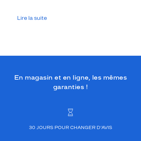
b
r
a
Lire la suite
n
c
h
e
s
d
e
c
o
En magasin et en ligne, les mêmes
u
l
garanties !
e
u
r
g
r
i
s
30 JOURS POUR CHANGER D’AVIS
c
l