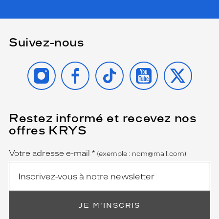
t
e
n
t
Suivez-nous
u
n
e
INSTAGRAM
FACEBOOK
TIKTOK
YOUTUBE
X
t
o
u
c
h
Restez informé et recevez nos
(Ce
e
champ
offres KRYS
est
Name
o
obligatoire)
r
i
Votre adresse e-mail
*
(exemple : nom@mail.com)
g
i
n
a
l
JE M'INSCRIS
e