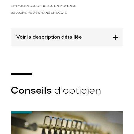
i
s
LIVRAISON SOUS 4 JOURS EN MOYENNE
t
30 JOURS POUR CHANGER D'AVIS
i
n
c
t
Voir la description détaillée
i
f
s
u
r
t
o
u
Conseils
d'opticien
t
p
o
u
-
r
Quel
l
indice
e
d’amincissement
s