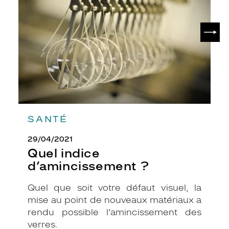
?
v
i
SUIV
s
a
g
e
s
p
l
u
t
SANTÉ
ô
t
29/04/2021
r
o
Quel indice
n
d’amincissement ?
d
s
Quel que soit votre défaut visuel, la
.
mise au point de nouveaux matériaux a
L
e
rendu possible l’amincissement des
s
verres.