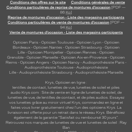
verres
Conditions des offres sur le site
Conditions générales de vente
Conditions particulières de reprise de montures d’occasion
[PDF —
compatibles
86
Ko
]
Reprise de montures d’occasion - Liste des magasins participants
Progressifs
Conditions particulières de vente de montures d’occasion
[PDF —
Unifocaux
94
Ko
]
Type
Vente de montures d’occasion - Liste des magasins participants
de
Opticien Paris
-
Opticien Toulouse
-
Opticien Lyon
-
Opticien
montage
Bordeaux
-
Opticien Nantes
-
Opticien Strasbourg
-
Opticien
Lille
-
Opticien Montpellier
-
Opticien Rennes
-
Opticien
Cerclé
Grenoble
-
Opticien Marseille
-
Opticien Aix-en-Provence
-
Opticien
Taille
Reims
-
Opticien Angers
-
Opticien Nancy
-
Audioprothésiste Paris
-
de
Audioprothésiste Toulouse
-
Audioprothésiste
Lille
-
Audioprothésiste Strasbourg
-
Audioprothésiste Marseille
monture
Krys, Opticien en ligne :
M
lentilles de contact
,
lunettes de vue
,
lunettes de soleil
et
piles
Matière
audio
Krys.com : Site de vente en ligne de lunettes de soleil, de
lunettes de vue, de
lentilles de contact
, et de piles audios. Essayez
Plastique
vos lunettes grâce au miroir virtuel Krys, commandez en ligne et
faites vous livrer gratuitement chez l'un des opticiens Krys. La
Fournisseur
livraison est offerte pour un retrait dans le réseau Krys. Bénéficiez
également de la garantie "Satisfait ou remboursé 30 jours".
Luxottica
Retrouvez nos marques de lunettes de vue et
lunettes de soleil : Ray
Marque
Ban