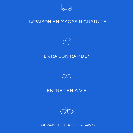
a
i
r
LIVRAISON EN MAGASIN GRATUITE
s
i
g
n
é
e
LIVRAISON RAPIDE*
s
R
a
y
-
B
ENTRETIEN À VIE
a
n
a
p
p
o
GARANTIE CASSE 2 ANS
r