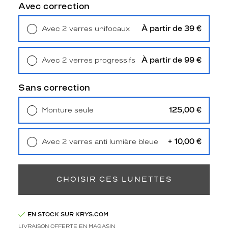
u
Avec correction
e
o
À partir de 39 €
Avec 2 verres unifocaux
f
Retrait en magasin
Offert
f
r
À partir de 99 €
Avec 2 verres progressifs
e
Retrait en magasin
Offert
u
n
Sans correction
l
o
125,00 €
Monture seule
o
Livraison à domicile
5,90 €
k
Retrait en magasin
Offert
u
+ 10,00 €
Avec 2 verres anti lumière bleue
n
Retrait en magasin
Offert
i
q
u
CHOISIR CES LUNETTES
e
e
t
EN STOCK SUR KRYS.COM
d
LIVRAISON OFFERTE EN MAGASIN