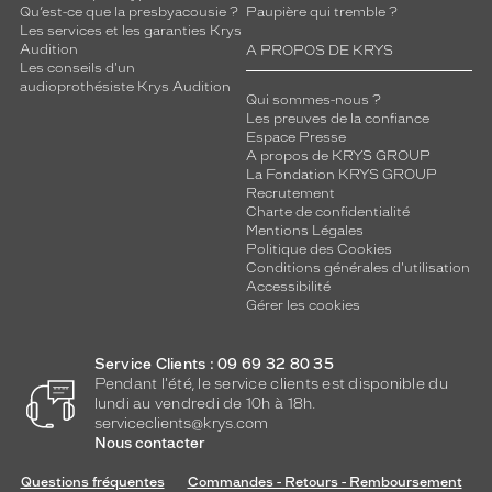
Qu’est-ce que la presbyacousie ?
Paupière qui tremble ?
Les services et les garanties Krys
Mixte
Audition
A PROPOS DE KRYS
Forme
Les conseils d'un
de
audioprothésiste Krys Audition
Qui sommes-nous ?
la
Les preuves de la confiance
monture
Espace Presse
A propos de KRYS GROUP
Carré
La Fondation KRYS GROUP
Couleur
Recrutement
Charte de confidentialité
de
Mentions Légales
la
Politique des Cookies
monture
Conditions générales d'utilisation
Accessibilité
5769
Gérer les cookies
Gris
Clair
Service Clients : 09 69 32 80 35
Bril
Pendant l'été, le service clients est disponible du
Polarisant
lundi au vendredi de 10h à 18h.
serviceclients@krys.com
Non
Nous contacter
Type
de
Questions fréquentes
Commandes - Retours - Remboursement