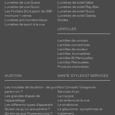
Lunettes de vue Guess
Lunettes de soleil bébé
l
Lunettes de vue Gucci
Lunettes de soleil Ray-Ban
e
Les Forfaits [K] à partir de 39€ -
Lunettes de soleil Gucci
u
monture + verres
Lunettes de soleil Oakley
.
Lunettes anti-lumière bleue
Soldes
Lunettes de sport à la vue
Dimensions
LENTILLES
de
la
Lentilles de contact
monture
Lentilles correctrices
Lentilles de couleur
Lentilles Journalières
Lentilles Bi Mensuelles
Lentilles Mensuelles
3 mm
0 mm
Produits d'entretien
AUDITION
SANTÉ, STYLES ET SERVICES
Les troubles de l’audition : de quoi
Nos Conseils Visagisme
 mm
 mm
parle-t-on ?
Services Krys
Les grandes étapes de
La myopie
Détails
l'appareillage
Les enfants et la vue
techniques
Les différents types d’appareils
Le strabisme
Qu’est-ce qu'un acouphène ?
Le glaucome : symptômes et
Qu'est-ce que l'hyperacousie ?
traitement
Genre