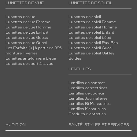
LUNETTES DE VUE
LUNETTES DE SOLEIL
Lunettes de vue
Lunettes de soleil
Lunettes de vue Femme
Lunettes de soleil Femme
Lunettes de vue Homme
Lunettes de soleil Homme
Lunettes de vue Enfant
Lunettes de soleil Enfant
Lunettes de vue Guess
Lunettes de soleil bébé
Lunettes de vue Gucci
Lunettes de soleil Ray-Ban
Les Forfaits [K] à partir de 39€ -
Lunettes de soleil Gucci
monture + verres
Lunettes de soleil Oakley
Lunettes anti-lumière bleue
Soldes
Lunettes de sport à la vue
LENTILLES
Lentilles de contact
Lentilles correctrices
Lentilles de couleur
Lentilles Journalières
Lentilles Bi Mensuelles
Lentilles Mensuelles
Produits d'entretien
AUDITION
SANTÉ, STYLES ET SERVICES