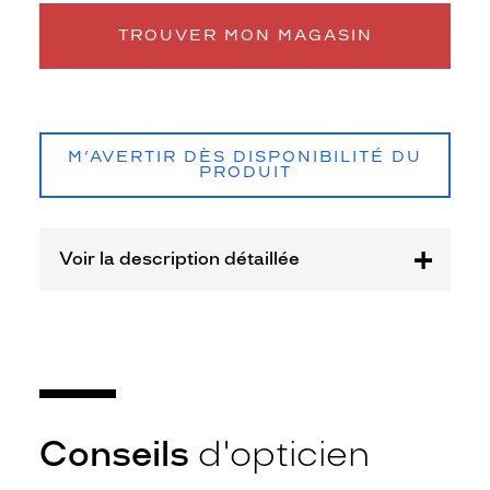
monture
TROUVER MON MAGASIN
XS
Afficher
la
mention
Prix
M’AVERTIR DÈS DISPONIBILITÉ DU
web
PRODUIT
Non
Matière
Voir la description détaillée
Plastique
Fournisseur
Luxottica
Marque
Ray-
Ban
Conseils
d'opticien