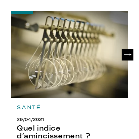
-
Quel
indice
d’amincissement
?
SUIV
SANTÉ
29/04/2021
Quel indice
d’amincissement ?