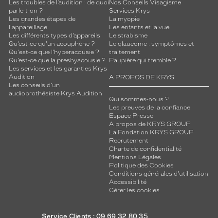
Les troubles de l’audition : de quoi
Nos Conseils Visagisme
parle-t-on ?
Services Krys
Les grandes étapes de
La myopie
l'appareillage
Les enfants et la vue
Les différents types d’appareils
Le strabisme
Qu’est-ce qu'un acouphène ?
Le glaucome : symptômes et
Qu'est-ce que l'hyperacousie ?
traitement
Qu’est-ce que la presbyacousie ?
Paupière qui tremble ?
Les services et les garanties Krys
Audition
A PROPOS DE KRYS
Les conseils d'un
audioprothésiste Krys Audition
Qui sommes-nous ?
Les preuves de la confiance
Espace Presse
A propos de KRYS GROUP
La Fondation KRYS GROUP
Recrutement
Charte de confidentialité
Mentions Légales
Politique des Cookies
Conditions générales d'utilisation
Accessibilité
Gérer les cookies
Service Clients : 09 69 32 80 35