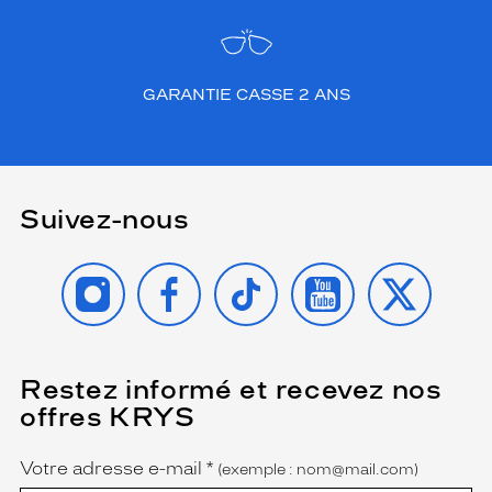
GARANTIE CASSE 2 ANS
Suivez-nous
INSTAGRAM
FACEBOOK
TIKTOK
YOUTUBE
X
Restez informé et recevez nos
(Ce
champ
offres KRYS
est
Name
obligatoire)
Votre adresse e-mail
*
(exemple : nom@mail.com)