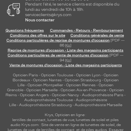
Pendant l'été, le service clients est disponible du
lundi au vendredi de 10h à 18h.
serviceclients@krys.com
Nous contacter
Questions fréquentes
Commandes - Retours - Remboursement
Conditions des offres sur le site
Conditions générales de vente
Conditions particulières de reprise de montures d’occasion
[PDF —
86
Ko
]
Reprise de montures d’occasion - Liste des magasins participants
Conditions particulières de vente de montures d’occasion
[PDF —
94
Ko
]
Vente de montures d’occasion - Liste des magasins participants
Opticien Paris
-
Opticien Toulouse
-
Opticien Lyon
-
Opticien
Bordeaux
-
Opticien Nantes
-
Opticien Strasbourg
-
Opticien
Lille
-
Opticien Montpellier
-
Opticien Rennes
-
Opticien
Grenoble
-
Opticien Marseille
-
Opticien Aix-en-Provence
-
Opticien
Reims
-
Opticien Angers
-
Opticien Nancy
-
Audioprothésiste Paris
-
Audioprothésiste Toulouse
-
Audioprothésiste
Lille
-
Audioprothésiste Strasbourg
-
Audioprothésiste Marseille
Krys, Opticien en ligne :
lentilles de contact
,
lunettes de vue
,
lunettes de soleil
et
piles
audio
Krys.com : Site de vente en ligne de lunettes de soleil, de
lunettes de vue, de
lentilles de contact
, et de piles audios. Essayez