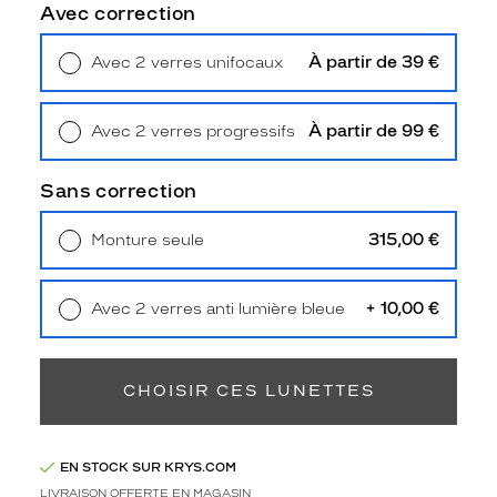
Type
Avec correction
de
montage
À partir de 39 €
Avec 2 verres unifocaux
Retrait en magasin
Offert
Cerclé
Taille
À partir de 99 €
Avec 2 verres progressifs
de
Retrait en magasin
Offert
monture
Sans correction
M
Matière
315,00 €
Monture seule
Livraison à domicile
5,90 €
Plastique
Retrait en magasin
Offert
Fournisseur
+ 10,00 €
Avec 2 verres anti lumière bleue
Retrait en magasin
Offert
Kering
Eyewear
Marque
CHOISIR CES LUNETTES
Saint
Laurent
EN STOCK SUR KRYS.COM
LIVRAISON OFFERTE EN MAGASIN