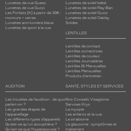
Lunettes de vue Guess
Lunettes de soleil bébé
Lunettes de vue Gucci
Lunettes de soleil Ray-Ban
Les Forfaits [K] à partir de 39€ -
Lunettes de soleil Gucci
monture + verres
Lunettes de soleil Oakley
Lunettes anti-lumière bleue
Soldes
Lunettes de sport à la vue
LENTILLES
Lentilles de contact
Lentilles correctrices
Lentilles de couleur
Lentilles Journalières
Lentilles Bi Mensuelles
Lentilles Mensuelles
Produits d'entretien
AUDITION
SANTÉ, STYLES ET SERVICES
Les troubles de l’audition : de quoi
Nos Conseils Visagisme
parle-t-on ?
Services Krys
Les grandes étapes de
La myopie
l'appareillage
Les enfants et la vue
Les différents types d’appareils
Le strabisme
Qu’est-ce qu'un acouphène ?
Le glaucome : symptômes et
Qu'est-ce que l'hyperacousie ?
traitement