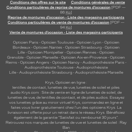
Conditions des offres sur le site
Conditions générales de vente
Conditions particulières de reprise de montures d’occasion
[PDF —
86
Ko
]
Reprise de montures d’occasion - Liste des magasins participants
Conditions particulières de vente de montures d’occasion
[PDF —
94
Ko
]
Vente de montures d’occasion - Liste des magasins participants
Opticien Paris
-
Opticien Toulouse
-
Opticien Lyon
-
Opticien
Bordeaux
-
Opticien Nantes
-
Opticien Strasbourg
-
Opticien
Lille
-
Opticien Montpellier
-
Opticien Rennes
-
Opticien
Grenoble
-
Opticien Marseille
-
Opticien Aix-en-Provence
-
Opticien
Reims
-
Opticien Angers
-
Opticien Nancy
-
Audioprothésiste Paris
-
Audioprothésiste Toulouse
-
Audioprothésiste
Lille
-
Audioprothésiste Strasbourg
-
Audioprothésiste Marseille
Krys, Opticien en ligne :
lentilles de contact
,
lunettes de vue
,
lunettes de soleil
et
piles
audio
Krys.com : Site de vente en ligne de lunettes de soleil, de
lunettes de vue, de
lentilles de contact
, et de piles audios. Essayez
vos lunettes grâce au miroir virtuel Krys, commandez en ligne et
faites vous livrer gratuitement chez l'un des opticiens Krys. La
livraison est offerte pour un retrait dans le réseau Krys. Bénéficiez
également de la garantie "Satisfait ou remboursé 30 jours".
Retrouvez nos marques de lunettes de vue et
lunettes de soleil : Ray
Ban