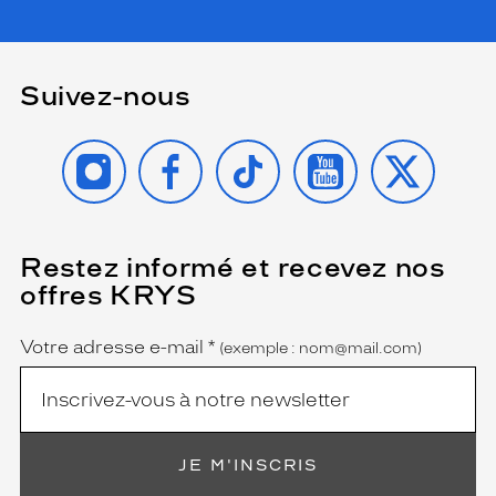
Suivez-nous
INSTAGRAM
FACEBOOK
TIKTOK
YOUTUBE
X
Restez informé et recevez nos
(Ce
champ
offres KRYS
est
Name
obligatoire)
Votre adresse e-mail
*
(exemple : nom@mail.com)
JE M'INSCRIS