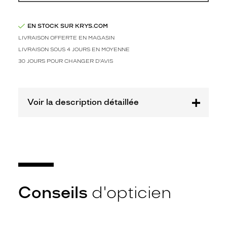
t
r
e
EN STOCK SUR KRYS.COM
s
LIVRAISON OFFERTE EN MAGASIN
t
LIVRAISON SOUS 4 JOURS EN MOYENNE
y
l
30 JOURS POUR CHANGER D'AVIS
e
.
F
Voir la description détaillée
a
b
r
i
q
u
é
e
e
Conseils
d'opticien
n
c
o
m