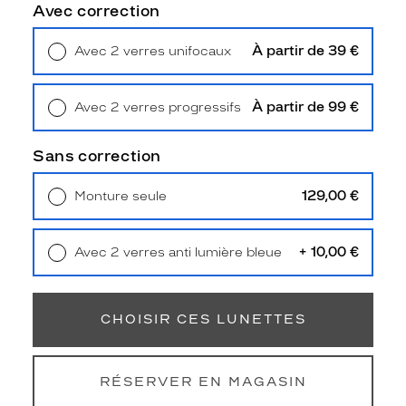
c
Avec correction
h
e
À partir de 39 €
Avec 2 verres unifocaux
d
Retrait en magasin
Offert
e
s
À partir de 99 €
Avec 2 verres progressifs
o
Retrait en magasin
Offert
p
h
Sans correction
i
s
129,00 €
Monture seule
t
Livraison à domicile
5,90 €
i
Retrait en magasin
Offert
c
+ 10,00 €
Avec 2 verres anti lumière bleue
a
Retrait en magasin
Offert
t
i
o
CHOISIR CES LUNETTES
n
à
v
RÉSERVER EN MAGASIN
o