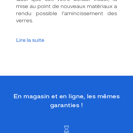
t
mise au point de nouveaux matériaux a
é
rendu possible l’amincissement des
,
c
verres.
e
t
t
Lire la suite
e
m
o
n
t
u
r
e
o
En magasin et en ligne, les mêmes
f
f
garanties !
r
e
u
n
c