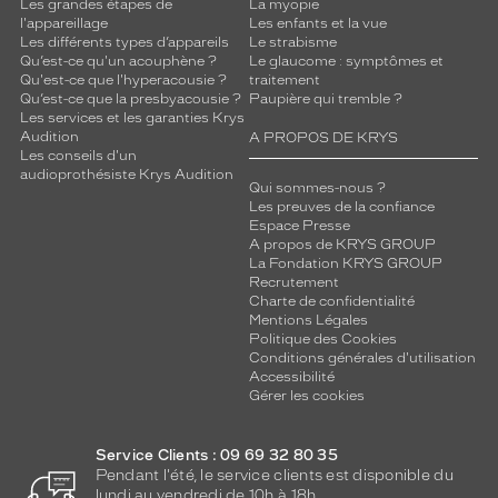
c
Les grandes étapes de
La myopie
l'appareillage
Les enfants et la vue
i
Les différents types d’appareils
Le strabisme
t
Qu’est-ce qu'un acouphène ?
Le glaucome : symptômes et
é
Qu'est-ce que l'hyperacousie ?
traitement
à
Qu’est-ce que la presbyacousie ?
Paupière qui tremble ?
a
Les services et les garanties Krys
Audition
d
A PROPOS DE KRYS
Les conseils d'un
o
audioprothésiste Krys Audition
u
Qui sommes-nous ?
c
Les preuves de la confiance
Espace Presse
i
A propos de KRYS GROUP
r
La Fondation KRYS GROUP
v
Recrutement
o
Charte de confidentialité
t
Mentions Légales
r
Politique des Cookies
Conditions générales d'utilisation
e
Accessibilité
r
Gérer les cookies
e
g
a
Service Clients : 09 69 32 80 35
r
Pendant l'été, le service clients est disponible du
d
lundi au vendredi de 10h à 18h.