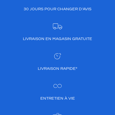
o
30 JOURS POUR CHANGER D’AVIS
n
f
o
r
t
o
LIVRAISON EN MAGASIN GRATUITE
p
t
i
m
a
l
LIVRAISON RAPIDE*
e
t
u
n
e
d
ENTRETIEN À VIE
u
r
a