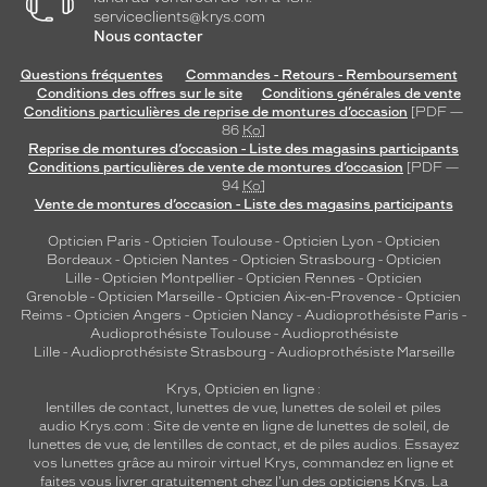
serviceclients@krys.com
.
Nous contacter
Dimensions
Questions fréquentes
Commandes - Retours - Remboursement
de
Conditions des offres sur le site
Conditions générales de vente
la
Conditions particulières de reprise de montures d’occasion
[PDF —
monture
86
Ko
]
Reprise de montures d’occasion - Liste des magasins participants
Conditions particulières de vente de montures d’occasion
[PDF —
94
Ko
]
Vente de montures d’occasion - Liste des magasins participants
0 mm
 mm
Opticien Paris
-
Opticien Toulouse
-
Opticien Lyon
-
Opticien
Bordeaux
-
Opticien Nantes
-
Opticien Strasbourg
-
Opticien
Lille
-
Opticien Montpellier
-
Opticien Rennes
-
Opticien
Grenoble
-
Opticien Marseille
-
Opticien Aix-en-Provence
-
Opticien
 mm
 mm
Reims
-
Opticien Angers
-
Opticien Nancy
-
Audioprothésiste Paris
-
Audioprothésiste Toulouse
-
Audioprothésiste
Lille
-
Audioprothésiste Strasbourg
-
Audioprothésiste Marseille
Détails
techniques
Krys, Opticien en ligne :
lentilles de contact
,
lunettes de vue
,
lunettes de soleil
et
piles
Genre
audio
Krys.com : Site de vente en ligne de lunettes de soleil, de
lunettes de vue, de
lentilles de contact
, et de piles audios. Essayez
vos lunettes grâce au miroir virtuel Krys, commandez en ligne et
Homme
faites vous livrer gratuitement chez l'un des opticiens Krys. La