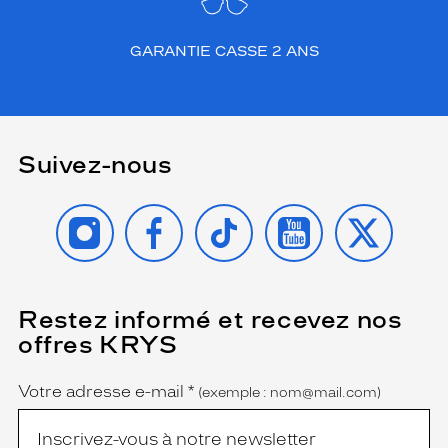
b
i
l
GARANTIE CASSE 2 ANS
i
t
é
r
e
Suivez-nous
m
a
r
INSTAGRAM
FACEBOOK
TIKTOK
YOUTUBE
X
q
u
a
b
l
Restez informé et recevez nos
(Ce
champ
e
offres KRYS
est
Name
.
obligatoire)
L
a
Votre adresse e-mail
*
(exemple : nom@mail.com)
i
s