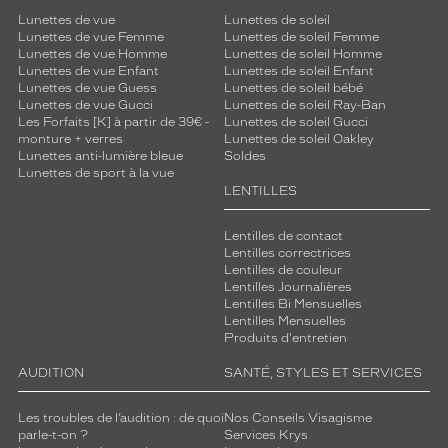
a
Lunettes de vue
Lunettes de soleil
r
Lunettes de vue Femme
Lunettes de soleil Femme
m
Lunettes de vue Homme
Lunettes de soleil Homme
Lunettes de vue Enfant
Lunettes de soleil Enfant
e
Lunettes de vue Guess
Lunettes de soleil bébé
i
Lunettes de vue Gucci
Lunettes de soleil Ray-Ban
n
Les Forfaits [K] à partir de 39€ -
Lunettes de soleil Gucci
t
monture + verres
Lunettes de soleil Oakley
e
Lunettes anti-lumière bleue
Soldes
m
Lunettes de sport à la vue
LENTILLES
p
o
r
Lentilles de contact
e
Lentilles correctrices
Lentilles de couleur
l
Lentilles Journalières
e
Lentilles Bi Mensuelles
t
Lentilles Mensuelles
s
Produits d'entretien
a
c
AUDITION
SANTÉ, STYLES ET SERVICES
a
p
Les troubles de l’audition : de quoi
Nos Conseils Visagisme
a
parle-t-on ?
Services Krys