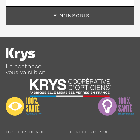
s
e
z
JE M'INSCRIS
-
v
o
u
s
s
é
d
La confiance
u
vous va si bien
i
r
e
p
a
r
s
o
n
c
LUNETTES DE VUE
LUNETTES DE SOLEIL
h