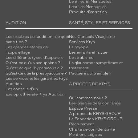
Lentilles Bi Mensuelles
Lentilles Mensuelles
Produits d'entretien
AUDITION
SANTÉ, STYLES ET SERVICES
Les troubles de l’audition : de quoi
Nos Conseils Visagisme
parle-t-on ?
Services Krys
Les grandes étapes de
La myopie
l'appareillage
Les enfants et la vue
Les différents types d’appareils
Le strabisme
Qu’est-ce qu'un acouphène ?
Le glaucome : symptômes et
Qu'est-ce que l'hyperacousie ?
traitement
Qu’est-ce que la presbyacousie ?
Paupière qui tremble ?
Les services et les garanties Krys
Audition
A PROPOS DE KRYS
Les conseils d'un
audioprothésiste Krys Audition
Qui sommes-nous ?
Les preuves de la confiance
Espace Presse
A propos de KRYS GROUP
La Fondation KRYS GROUP
Recrutement
Charte de confidentialité
Mentions Légales