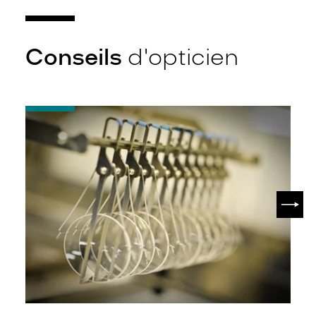
Conseils
d'opticien
-
Quel
indice
d’amincissement
?
SUIV