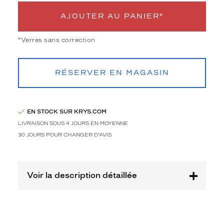
de
monture
AJOUTER AU PANIER*
M
*Verres sans correction
Afficher
la
mention
Prix
RÉSERVER EN MAGASIN
web
Non
EN STOCK SUR KRYS.COM
Matière
LIVRAISON SOUS 4 JOURS EN MOYENNE
Plastique
30 JOURS POUR CHANGER D'AVIS
Fournisseur
Codir
Marque
Voir la description détaillée
Signature
Krys