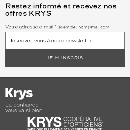
Restez informé et recevez nos
(Ce
champ
offres KRYS
est
Name
obligatoire)
Votre adresse e-mail
*
(exemple : nom@mail.com)
JE M'INSCRIS
La confiance
vous va si bien