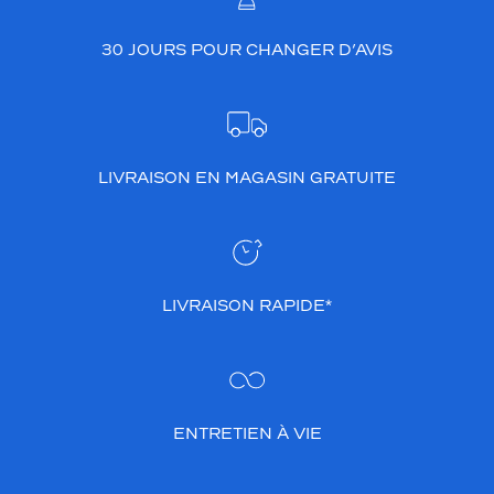
a
f
30 JOURS POUR CHANGER D’AVIS
o
i
s
c
h
a
LIVRAISON EN MAGASIN GRATUITE
l
e
u
r
e
u
LIVRAISON RAPIDE*
s
e
e
t
n
ENTRETIEN À VIE
a
t
u