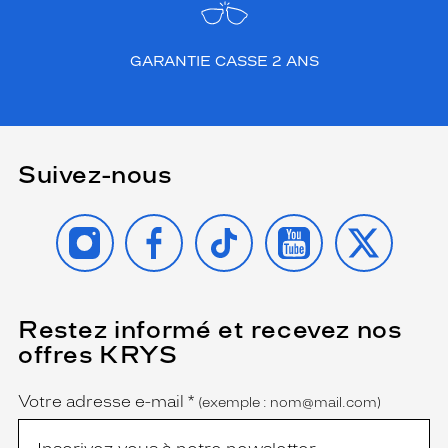
r
e
l
GARANTIE CASSE 2 ANS
l
e
.
L
a
Suivez-nous
i
s
s
INSTAGRAM
FACEBOOK
TIKTOK
YOUTUBE
X
e
z
-
v
o
Restez informé et recevez nos
(Ce
u
champ
offres KRYS
s
est
Name
obligatoire)
s
é
Votre adresse e-mail
*
(exemple : nom@mail.com)
d
u