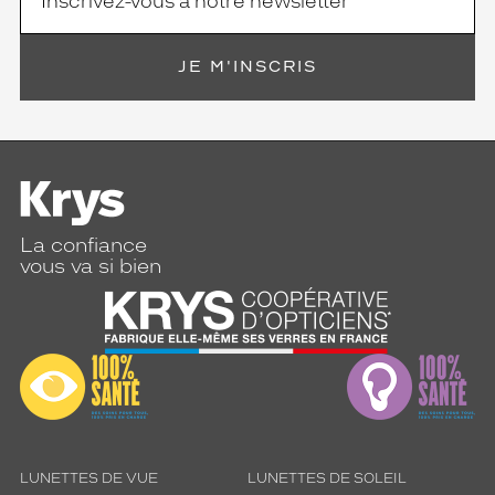
i
r
e
JE M'INSCRIS
p
a
r
s
o
n
s
t
La confiance
y
vous va si bien
l
e
c
l
a
s
s
i
q
u
LUNETTES DE VUE
LUNETTES DE SOLEIL
e