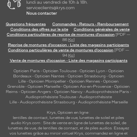
lundi au vendredi de 10h à 18h.
r
serviceclients@krys.com
i
Nous contacter
g
i
Questions fréquentes
Commandes - Retours - Remboursement
n
Conditions des offres sur le site
Conditions générales de vente
Conditions particulières de reprise de montures d’occasion
[PDF —
e
86
Ko
]
e
Reprise de montures d’occasion - Liste des magasins participants
s
Conditions particulières de vente de montures d’occasion
[PDF —
t
94
Ko
]
l
Vente de montures d’occasion - Liste des magasins participants
e
Opticien Paris
-
Opticien Toulouse
-
Opticien Lyon
-
Opticien
c
Bordeaux
-
Opticien Nantes
-
Opticien Strasbourg
-
Opticien
o
Lille
-
Opticien Montpellier
-
Opticien Rennes
-
Opticien
m
Grenoble
-
Opticien Marseille
-
Opticien Aix-en-Provence
-
Opticien
p
Reims
-
Opticien Angers
-
Opticien Nancy
-
Audioprothésiste Paris
-
a
Audioprothésiste Toulouse
-
Audioprothésiste
Lille
-
Audioprothésiste Strasbourg
-
Audioprothésiste Marseille
g
n
Krys, Opticien en ligne :
o
lentilles de contact
,
lunettes de vue
,
lunettes de soleil
et
piles
n
audio
Krys.com : Site de vente en ligne de lunettes de soleil, de
p
lunettes de vue, de
lentilles de contact
, et de piles audios. Essayez
a
vos lunettes grâce au miroir virtuel Krys, commandez en ligne et