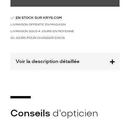
o
r
e
l
EN STOCK SUR KRYS.COM
.
LIVRAISON OFFERTE EN MAGASIN
A
LIVRAISON SOUS 4 JOURS EN MOYENNE
v
30 JOURS POUR CHANGER D'AVIS
e
c
s
a
Voir la description détaillée
c
o
u
l
e
u
r
b
Conseils
d'opticien
r
u
n
f