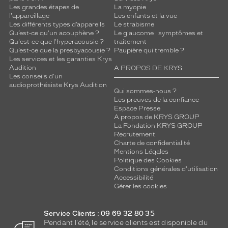
c
Les grandes étapes de
La myopie
c
l'appareillage
Les enfants et la vue
a
Les différents types d’appareils
Le strabisme
s
Qu’est-ce qu'un acouphène ?
Le glaucome : symptômes et
Qu'est-ce que l'hyperacousie ?
traitement
i
Qu’est-ce que la presbyacousie ?
Paupière qui tremble ?
o
Les services et les garanties Krys
n
Audition
A PROPOS DE KRYS
s
Les conseils d'un
.
audioprothésiste Krys Audition
Qui sommes-nous ?
L
Les preuves de la confiance
a
Espace Presse
m
A propos de KRYS GROUP
o
La Fondation KRYS GROUP
n
Recrutement
Charte de confidentialité
t
Mentions Légales
u
Politique des Cookies
r
Conditions générales d'utilisation
e
Accessibilité
K
Gérer les cookies
r
y
Service Clients : 09 69 32 80 35
s
Pendant l'été, le service clients est disponible du
O