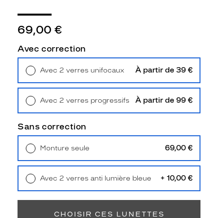
u
n
c
69,00 €
h
o
Avec correction
i
x
À partir de 39 €
Avec 2 verres unifocaux
é
Retrait en magasin
Offert
l
é
À partir de 99 €
Avec 2 verres progressifs
g
Retrait en magasin
Offert
a
n
Sans correction
t
e
69,00 €
Monture seule
t
Livraison à domicile
5,90 €
i
Retrait en magasin
Offert
n
+ 10,00 €
Avec 2 verres anti lumière bleue
t
Retrait en magasin
Offert
e
m
p
CHOISIR CES LUNETTES