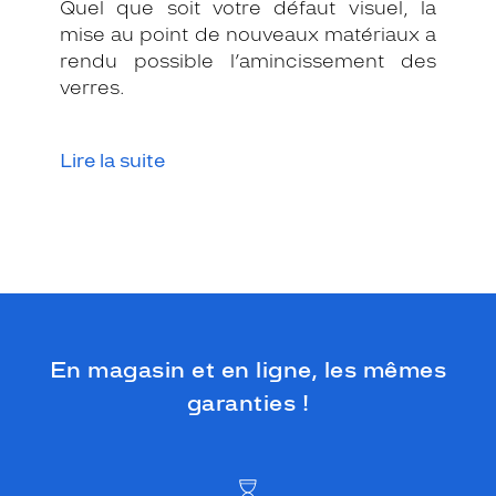
e
Quel que soit votre défaut visuel, la
t
mise au point de nouveaux matériaux a
t
rendu possible l’amincissement des
e
verres.
m
o
n
Lire la suite
t
u
r
e
c
e
r
c
l
é
En magasin et en ligne, les mêmes
e
garanties !
e
s
t
à
l