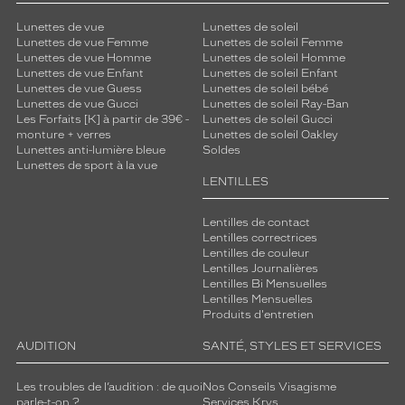
q
Lunettes de vue
Lunettes de soleil
u
Lunettes de vue Femme
Lunettes de soleil Femme
i
Lunettes de vue Homme
Lunettes de soleil Homme
s
Lunettes de vue Enfant
Lunettes de soleil Enfant
'
Lunettes de vue Guess
Lunettes de soleil bébé
a
Lunettes de vue Gucci
Lunettes de soleil Ray-Ban
d
Les Forfaits [K] à partir de 39€ -
Lunettes de soleil Gucci
monture + verres
Lunettes de soleil Oakley
a
Lunettes anti-lumière bleue
Soldes
p
Lunettes de sport à la vue
t
LENTILLES
e
à
Lentilles de contact
t
Lentilles correctrices
o
Lentilles de couleur
u
Lentilles Journalières
t
Lentilles Bi Mensuelles
Lentilles Mensuelles
e
Produits d'entretien
s
l
AUDITION
SANTÉ, STYLES ET SERVICES
e
s
Les troubles de l’audition : de quoi
Nos Conseils Visagisme
o
parle-t-on ?
Services Krys