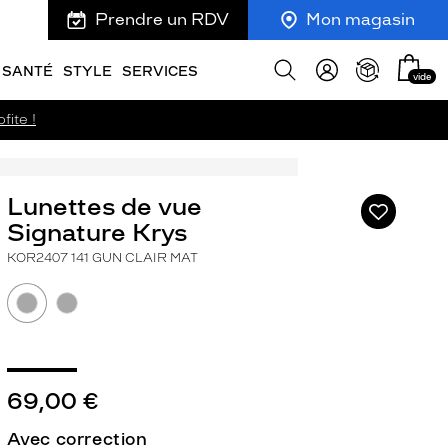
Prendre un RDV
Mon magasin
Mon
Afficher
SANTÉ
STYLE
SERVICES
vide
panie
la
recherche
fite !
Lunettes de vue
Ajouter
à
Signature Krys
ma
KOR2407 141 GUN CLAIR MAT
liste
d’envies
69,00 €
ivant
Avec correction