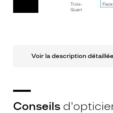
Fournisseur
Marque
Signature
Codir
Krys
Voir la description détaillé
Conseils
d'opticie