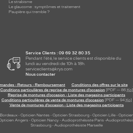
Le strabisme
Le glaucome : symptômes et traitement
Paupière qui tremble ?
Service Clients : 09 69 32 80 35
Pendant l'été, le service clients est disponible du
lundi au vendredi de 10h à 18h.
serviceclients@krys.com
Nous contacter
andes - Retours - Remboursement
Conditions des offres sur le site
Conditions particulières de reprise de montures d’occasion
[PDF — 86
Ko
]
Reprise de montures d’occasion - Liste des magasins participants
Conditions particulières de vente de montures d’occasion
[PDF — 94
Ko
]
Vente de montures d’occasion - Liste des magasins participants
 Bordeaux
-
Opticien Nantes
-
Opticien Strasbourg
-
Opticien Lille
-
Opticien
Opticien Angers
-
Opticien Nancy
-
Audioprothésiste Paris
-
Audioprothési
Strasbourg
-
Audioprothésiste Marseille