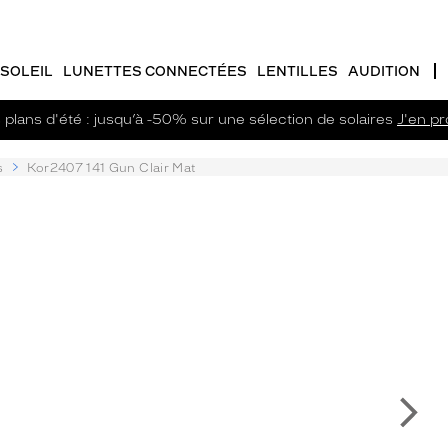
SOLEIL
LUNETTES CONNECTÉES
LENTILLES
AUDITION
plans d'été : jusqu’à -50% sur une sélection de solaires
J'en pro
s
Kor2407 141 Gun Clair Mat
Su