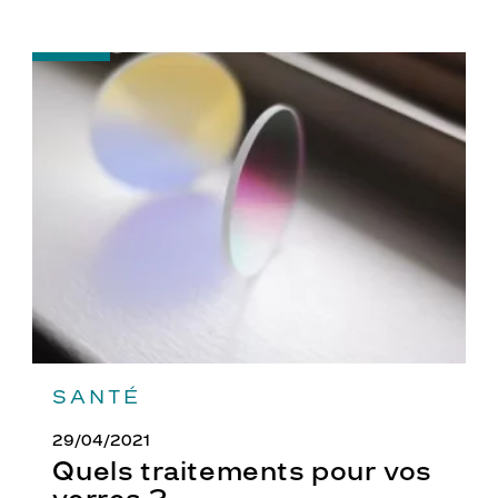
-
Quels
traitements
pour
vos
verres
?
SANTÉ
29/04/2021
Quels traitements pour vos