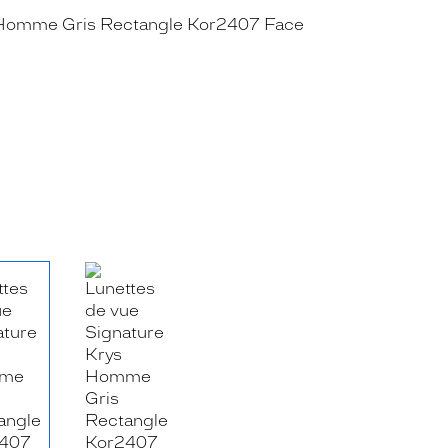
RE_FACEBOOK_TITLE
.SHARE_TWITTER_TITLE