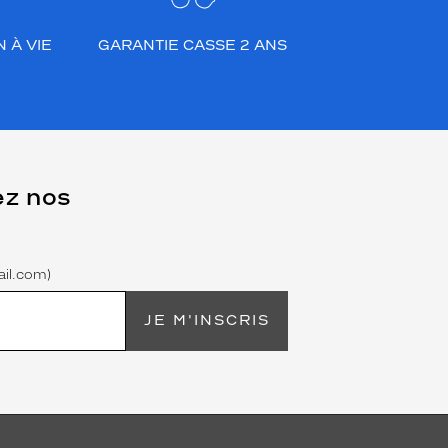
 À VIE
GARANTIE CASSE 2 ANS
ez nos
il.com)
JE M'INSCRIS