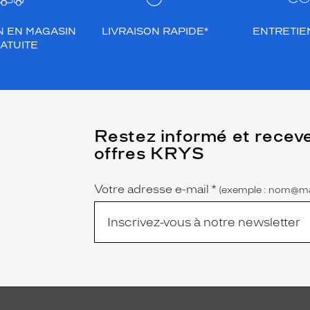
N EN MAGASIN
LIVRAISON RAPIDE*
ENTRETIEN
ATUITE
(Ce
Restez informé et recev
champ
offres KRYS
est
Name
obligatoire)
Votre adresse e-mail
*
(exemple : nom@ma