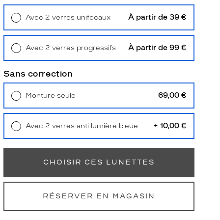
À partir de 39 €
Avec 2 verres unifocaux
Retrait en magasin
Offert
À partir de 99 €
Avec 2 verres progressifs
Retrait en magasin
Offert
Sans correction
69,00 €
Monture seule
Livraison à domicile
5,90 €
Retrait en magasin
Offert
+ 10,00 €
Avec 2 verres anti lumière bleue
Retrait en magasin
Offert
CHOISIR CES LUNETTES
RÉSERVER EN MAGASIN