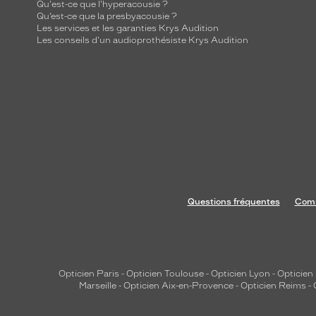
Qu'est-ce que l'hyperacousie ?
Qu’est-ce que la presbyacousie ?
Les services et les garanties Krys Audition
Les conseils d'un audioprothésiste Krys Audition
Questions fréquentes
Comm
Opticien Paris
-
Opticien Toulouse
-
Opticien Lyon
-
Opticien
Marseille
-
Opticien Aix-en-Provence
-
Opticien Reims
-