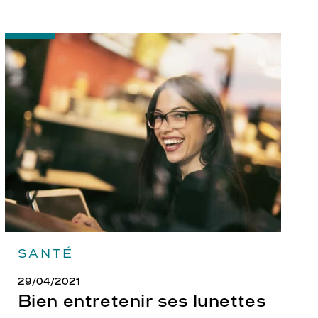
-
Bien
entretenir
ses
lunettes
SANTÉ
29/04/2021
Bien entretenir ses lunettes