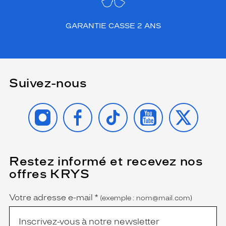
d
e
r
GARANTIE CASSE 2 ANS
n
e
q
u
i
Suivez-nous
s
o
u
INSTAGRAM
FACEBOOK
TIKTOK
YOUTUBE
X
h
a
i
t
e
Restez informé et recevez nos
(Ce
champ
a
offres KRYS
est
Name
l
obligatoire)
l
i
Votre adresse e-mail
*
(exemple : nom@mail.com)
e
r