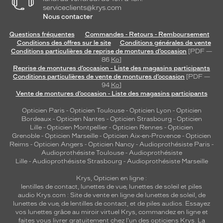
serviceclients@krys.com
l
Nous contacter
é
g
Questions fréquentes
Commandes - Retours - Remboursement
a
Conditions des offres sur le site
Conditions générales de vente
n
Conditions particulières de reprise de montures d’occasion
[PDF —
c
86
Ko
]
e
Reprise de montures d’occasion - Liste des magasins participants
Conditions particulières de vente de montures d’occasion
[PDF —
!
94
Ko
]
Vente de montures d’occasion - Liste des magasins participants
Dimensions
de
Opticien Paris
-
Opticien Toulouse
-
Opticien Lyon
-
Opticien
la
Bordeaux
-
Opticien Nantes
-
Opticien Strasbourg
-
Opticien
monture
Lille
-
Opticien Montpellier
-
Opticien Rennes
-
Opticien
Grenoble
-
Opticien Marseille
-
Opticien Aix-en-Provence
-
Opticien
Reims
-
Opticien Angers
-
Opticien Nancy
-
Audioprothésiste Paris
-
Audioprothésiste Toulouse
-
Audioprothésiste
Lille
-
Audioprothésiste Strasbourg
-
Audioprothésiste Marseille
5 mm
0 mm
Krys, Opticien en ligne :
lentilles de contact
,
lunettes de vue
,
lunettes de soleil
et
piles
audio
Krys.com : Site de vente en ligne de lunettes de soleil, de
lunettes de vue, de
lentilles de contact
, et de piles audios. Essayez
vos lunettes grâce au miroir virtuel Krys, commandez en ligne et
 mm
 mm
faites vous livrer gratuitement chez l'un des opticiens Krys. La