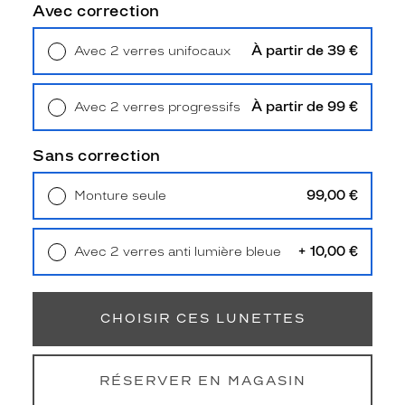
l
Avec correction
l
e
À partir de 39 €
Avec 2 verres unifocaux
M
Retrait en magasin
Offert
L
2
À partir de 99 €
Avec 2 verres progressifs
4
Retrait en magasin
Offert
0
3
Sans correction
.
L
99,00 €
Monture seule
e
Livraison à domicile
5,90 €
u
Retrait en magasin
Offert
r
+ 10,00 €
Avec 2 verres anti lumière bleue
é
Retrait en magasin
Offert
c
a
i
CHOISIR CES LUNETTES
l
l
e
RÉSERVER EN MAGASIN
f