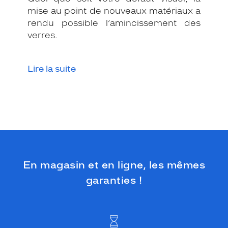
n
mise au point de nouveaux matériaux a
e
rendu possible l’amincissement des
a
l
verres.
l
u
r
Lire la suite
e
s
o
p
h
i
s
t
i
En magasin et en ligne, les mêmes
q
u
garanties !
é
e
a
u
q