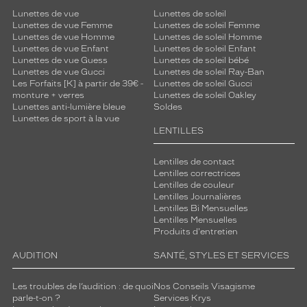
l
Lunettes de vue
Lunettes de soleil
u
Lunettes de vue Femme
Lunettes de soleil Femme
n
Lunettes de vue Homme
Lunettes de soleil Homme
Lunettes de vue Enfant
Lunettes de soleil Enfant
e
Lunettes de vue Guess
Lunettes de soleil bébé
t
Lunettes de vue Gucci
Lunettes de soleil Ray-Ban
t
Les Forfaits [K] à partir de 39€ -
Lunettes de soleil Gucci
e
monture + verres
Lunettes de soleil Oakley
s
Lunettes anti-lumière bleue
Soldes
s
Lunettes de sport à la vue
LENTILLES
o
n
t
Lentilles de contact
l
Lentilles correctrices
Lentilles de couleur
e
Lentilles Journalières
c
Lentilles Bi Mensuelles
h
Lentilles Mensuelles
o
Produits d'entretien
i
x
AUDITION
SANTÉ, STYLES ET SERVICES
p
a
Les troubles de l’audition : de quoi
Nos Conseils Visagisme
r
parle-t-on ?
Services Krys