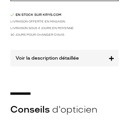
o
n
c
EN STOCK SUR KRYS.COM
é
LIVRAISON OFFERTE EN MAGASIN
e
LIVRAISON SOUS 4 JOURS EN MOYENNE
e
t
30 JOURS POUR CHANGER D'AVIS
l
e
u
Voir la description détaillée
r
f
o
r
m
e
c
a
r
Conseils
d'opticien
r
é
e
e