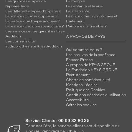
f
Les grandes étapes de
La myopie
l'appareillage
Les enfants et la vue
a
Les différents types d’appareils
Le strabisme
i
Qu’est-ce qu'un acouphène ?
Le glaucome : symptômes et
t
Qu'est-ce que l'hyperacousie ?
traitement
.
Qu’est-ce que la presbyacousie ?
Paupière qui tremble ?
A
Les services et les garanties Krys
Audition
f
A PROPOS DE KRYS
Les conseils d'un
f
audioprothésiste Krys Audition
i
Qui sommes-nous ?
r
Les preuves de la confiance
Espace Presse
m
A propos de KRYS GROUP
e
La Fondation KRYS GROUP
z
Recrutement
-
Charte de confidentialité
v
Mentions Légales
o
Politique des Cookies
Conditions générales d'utilisation
u
Accessibilité
s
Gérer les cookies
a
v
e
Service Clients : 09 69 32 80 35
c
Pendant l'été, le service clients est disponible du
é
lundi au vendredi de 10h à 18h.