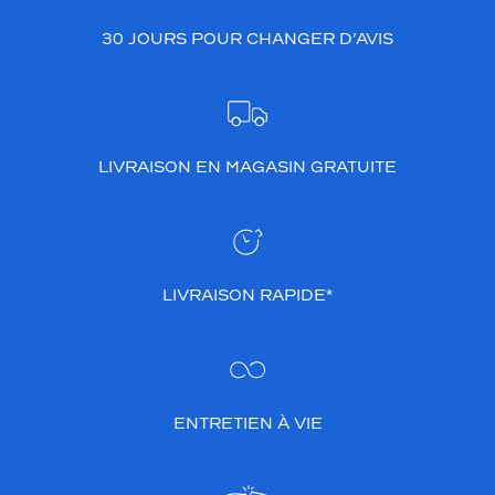
u
30 JOURS POUR CHANGER D’AVIS
o
t
i
d
i
e
LIVRAISON EN MAGASIN GRATUITE
n
.
P
o
u
r
LIVRAISON RAPIDE*
l
a
f
e
m
m
ENTRETIEN À VIE
e
m
o