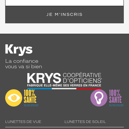
t
r
a
JE M'INSCRIS
d
i
t
i
o
n
e
t
La confiance
t
vous va si bien
e
n
d
a
n
c
e
,
c
e
LUNETTES DE VUE
LUNETTES DE SOLEIL
s