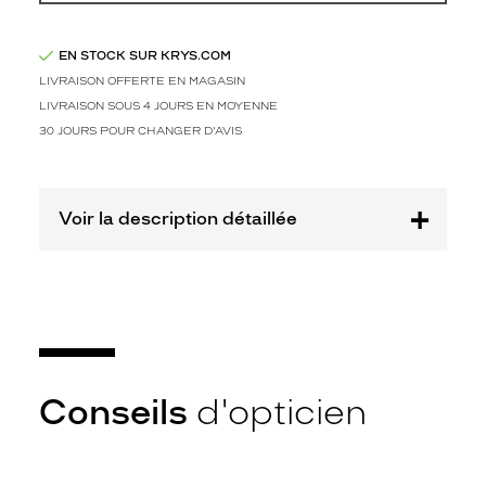
Codir
Marque
EN STOCK SUR KRYS.COM
Signature
LIVRAISON OFFERTE EN MAGASIN
Krys
LIVRAISON SOUS 4 JOURS EN MOYENNE
30 JOURS POUR CHANGER D'AVIS
Voir la description détaillée
Conseils
d'opticien