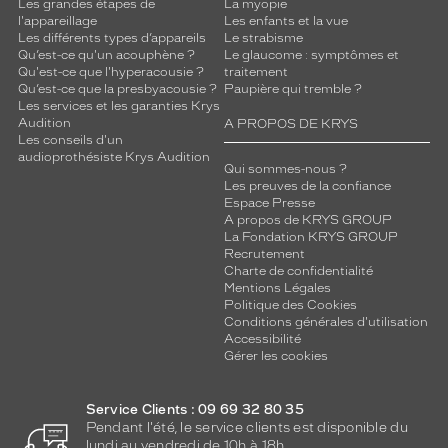
Les grandes étapes de
La myopie
l'appareillage
Les enfants et la vue
Les différents types d’appareils
Le strabisme
Qu’est-ce qu'un acouphène ?
Le glaucome : symptômes et
Qu'est-ce que l'hyperacousie ?
traitement
Qu’est-ce que la presbyacousie ?
Paupière qui tremble ?
Les services et les garanties Krys
Audition
A PROPOS DE KRYS
Les conseils d'un
audioprothésiste Krys Audition
Qui sommes-nous ?
Les preuves de la confiance
Espace Presse
A propos de KRYS GROUP
La Fondation KRYS GROUP
Recrutement
Charte de confidentialité
Mentions Légales
Politique des Cookies
Conditions générales d'utilisation
Accessibilité
Gérer les cookies
Service Clients : 09 69 32 80 35
Pendant l'été, le service clients est disponible du
lundi au vendredi de 10h à 18h.