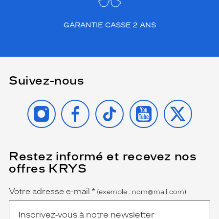
GARANTIE CASSE 2 ANS
Suivez-nous
INSTAGRAM
FACEBOOK
TIKTOK
YOUTUBE
X
Restez informé et recevez nos
(Ce
champ
offres KRYS
est
Name
obligatoire)
Votre adresse e-mail
*
(exemple : nom@mail.com)