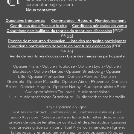
serviceclients@krys.com
Nous contacter
Questions fréquentes
Commandes - Retours - Remboursement
Conditions des offres sur le site
Conditions générales de vente
Conditions particulières de reprise de montures d’occasion
[PDF —
86
Ko
]
Reprise de montures d’occasion - Liste des magasins participants
Conditions particulières de vente de montures d’occasion
[PDF —
94
Ko
]
Vente de montures d’occasion - Liste des magasins participants
Opticien Paris
-
Opticien Toulouse
-
Opticien Lyon
-
Opticien
Bordeaux
-
Opticien Nantes
-
Opticien Strasbourg
-
Opticien
Lille
-
Opticien Montpellier
-
Opticien Rennes
-
Opticien
Grenoble
-
Opticien Marseille
-
Opticien Aix-en-Provence
-
Opticien
Reims
-
Opticien Angers
-
Opticien Nancy
-
Audioprothésiste Paris
-
Audioprothésiste Toulouse
-
Audioprothésiste
Lille
-
Audioprothésiste Strasbourg
-
Audioprothésiste Marseille
Krys, Opticien en ligne :
lentilles de contact
,
lunettes de vue
,
lunettes de soleil
et
piles
audio
Krys.com : Site de vente en ligne de lunettes de soleil, de
lunettes de vue, de
lentilles de contact
, et de piles audios. Essayez
vos lunettes grâce au miroir virtuel Krys, commandez en ligne et
faites vous livrer gratuitement chez l'un des opticiens Krys. La