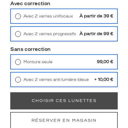
Unifocaux
Avec correction
Type
de
À partir de 39 €
Avec 2 verres unifocaux
montage
Retrait en magasin
Offert
Cerclé
À partir de 99 €
Avec 2 verres progressifs
Taille
Retrait en magasin
Offert
de
monture
Sans correction
M
99,00 €
Monture seule
Afficher
Livraison à domicile
5,90 €
la
Retrait en magasin
Offert
mention
+ 10,00 €
Avec 2 verres anti lumière bleue
Prix
Retrait en magasin
Offert
web
Non
CHOISIR CES LUNETTES
Matière
Plastique
RÉSERVER EN MAGASIN
Fournisseur