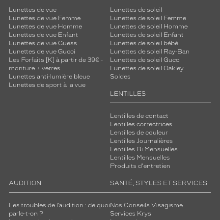
Lunettes de vue
Lunettes de soleil
Lunettes de vue Femme
Lunettes de soleil Femme
Lunettes de vue Homme
Lunettes de soleil Homme
Lunettes de vue Enfant
Lunettes de soleil Enfant
Lunettes de vue Guess
Lunettes de soleil bébé
Lunettes de vue Gucci
Lunettes de soleil Ray-Ban
Les Forfaits [K] à partir de 39€ -
Lunettes de soleil Gucci
monture + verres
Lunettes de soleil Oakley
Lunettes anti-lumière bleue
Soldes
Lunettes de sport à la vue
LENTILLES
Lentilles de contact
Lentilles correctrices
Lentilles de couleur
Lentilles Journalières
Lentilles Bi Mensuelles
Lentilles Mensuelles
Produits d'entretien
AUDITION
SANTÉ, STYLES ET SERVICES
Les troubles de l’audition : de quoi
Nos Conseils Visagisme
parle-t-on ?
Services Krys