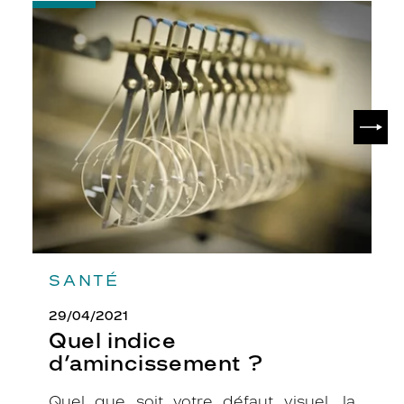
-
Quel
indice
d’amincissement
?
SUIV
SANTÉ
29/04/2021
Quel indice
d’amincissement ?
Quel que soit votre défaut visuel, la