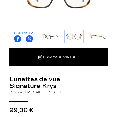
la
monture
Rectangle
Couleur
de
PARTAGEZ
la
T.PROJECT.KRYS.FRONT.SHARE_FACEBOO
T.PROJECT.KRYS.FRONT.SHARE_TWI
monture
332
Ecaille
ESSAYAGE VIRTUEL
Fonce
Br
Polarisant
Lunettes de vue
Non
Signature Krys
Type
de
ML2502 332 ECAILLE FONCE BR
verres
compatibles
99,00 €
Progressifs