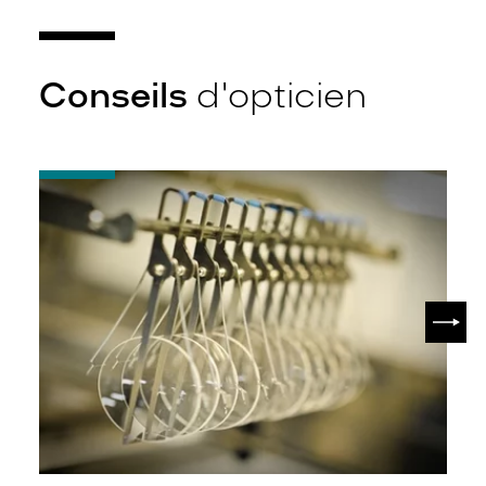
Conseils
d'opticien
-
Quel
indice
d’amincissement
?
SUIV