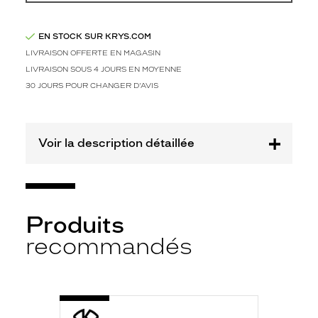
Type
de
EN STOCK SUR KRYS.COM
verres
compatibles
LIVRAISON OFFERTE EN MAGASIN
LIVRAISON SOUS 4 JOURS EN MOYENNE
Progressifs
30 JOURS POUR CHANGER D'AVIS
Unifocaux
Type
de
montage
Voir la description détaillée
Cerclé
Taille
de
monture
Produits
M
recommandés
Afficher
la
mention
Prix
-
web
MOJ2003