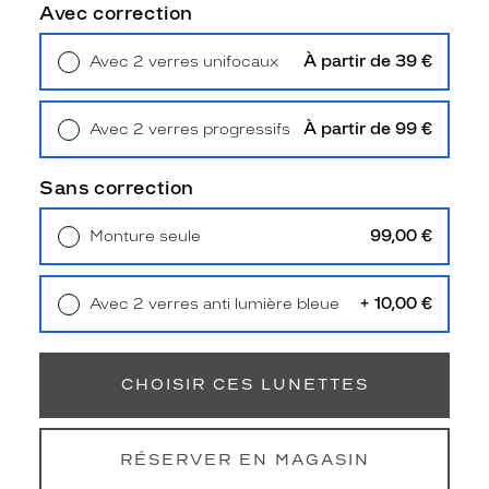
Détails
Avec correction
techniques
À partir de 39 €
Avec 2 verres unifocaux
Genre
Retrait en magasin
Offert
Homme
À partir de 99 €
Avec 2 verres progressifs
Forme
Retrait en magasin
Offert
de
la
Sans correction
monture
99,00 €
Monture seule
Rectangle
Livraison à domicile
5,90 €
Couleur
Retrait en magasin
Offert
de
+ 10,00 €
Avec 2 verres anti lumière bleue
la
Retrait en magasin
Offert
monture
114
CHOISIR CES LUNETTES
Gris
Fonce
Polarisant
RÉSERVER EN MAGASIN
Non