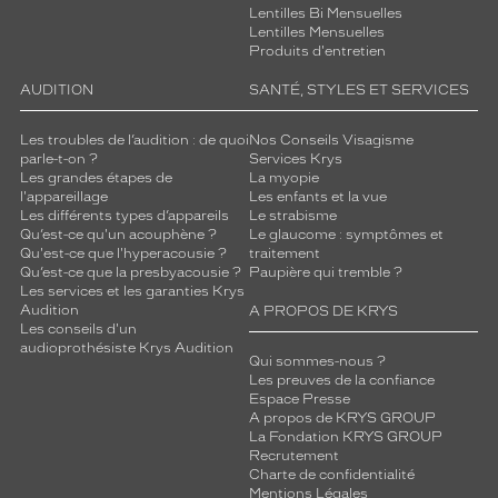
Lentilles Bi Mensuelles
Lentilles Mensuelles
Produits d'entretien
AUDITION
SANTÉ, STYLES ET SERVICES
Les troubles de l’audition : de quoi
Nos Conseils Visagisme
parle-t-on ?
Services Krys
Les grandes étapes de
La myopie
l'appareillage
Les enfants et la vue
Les différents types d’appareils
Le strabisme
Qu’est-ce qu'un acouphène ?
Le glaucome : symptômes et
Qu'est-ce que l'hyperacousie ?
traitement
Qu’est-ce que la presbyacousie ?
Paupière qui tremble ?
Les services et les garanties Krys
Audition
A PROPOS DE KRYS
Les conseils d'un
audioprothésiste Krys Audition
Qui sommes-nous ?
Les preuves de la confiance
Espace Presse
A propos de KRYS GROUP
La Fondation KRYS GROUP
Recrutement
Charte de confidentialité
Mentions Légales