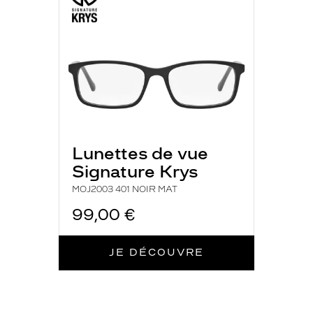
401
NOIR
Non
MAT
Matière
Plastique
Fournisseur
Codir
Marque
Signature
Krys
Lunettes de vue
Signature Krys
MOJ2003 401 NOIR MAT
99,00 €
JE DÉCOUVRE