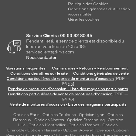
Politique des Cookies
Conditions générales d'utilisation
Accessibilité
Gérer les cookies
Service Clients : 09 69 32 80 35
Pendant l'été, le service clients est disponible du
lundi au vendredi de 10h à 18h.
serviceclients@krys.com
Nous contacter
Questions fréquentes
Commandes - Retours - Remboursement
Conditions des offres sur le site
Conditions générales de vente
Conditions particulières de reprise de montures d’occasion
[PDF —
86
Ko
]
Reprise de montures d’occasion - Liste des magasins participants
Conditions particulières de vente de montures d’occasion
[PDF —
94
Ko
]
Vente de montures d’occasion - Liste des magasins participants
Opticien Paris
-
Opticien Toulouse
-
Opticien Lyon
-
Opticien
Bordeaux
-
Opticien Nantes
-
Opticien Strasbourg
-
Opticien
Lille
-
Opticien Montpellier
-
Opticien Rennes
-
Opticien
Grenoble
-
Opticien Marseille
-
Opticien Aix-en-Provence
-
Opticien
Reims
-
Opticien Angers
-
Opticien Nancy
-
Audioprothésiste Paris
-