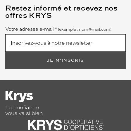
Restez informé et recevez nos
(Ce
champ
offres KRYS
est
Name
obligatoire)
Votre adresse e-mail
*
(exemple : nom@mail.com)
JE M'INSCRIS
La confiance
vous va si bien