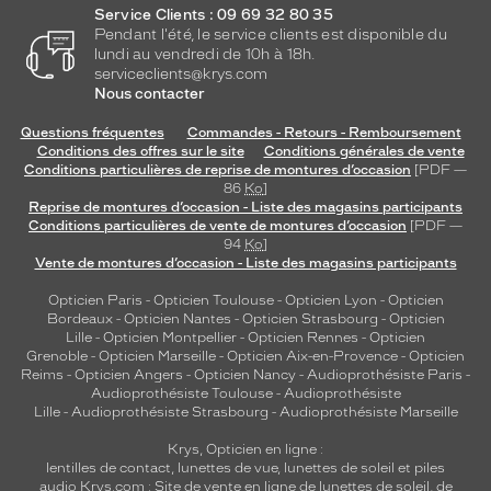
a
Service Clients : 09 69 32 80 35
u
Pendant l'été, le service clients est disponible du
d
lundi au vendredi de 10h à 18h.
serviceclients@krys.com
a
Nous contacter
c
i
Questions fréquentes
Commandes - Retours - Remboursement
e
Conditions des offres sur le site
Conditions générales de vente
u
Conditions particulières de reprise de montures d’occasion
[PDF —
x
86
Ko
]
.
Reprise de montures d’occasion - Liste des magasins participants
Conditions particulières de vente de montures d’occasion
[PDF —
94
Ko
]
Dimensions
Vente de montures d’occasion - Liste des magasins participants
de
la
Opticien Paris
-
Opticien Toulouse
-
Opticien Lyon
-
Opticien
monture
Bordeaux
-
Opticien Nantes
-
Opticien Strasbourg
-
Opticien
Lille
-
Opticien Montpellier
-
Opticien Rennes
-
Opticien
Grenoble
-
Opticien Marseille
-
Opticien Aix-en-Provence
-
Opticien
Reims
-
Opticien Angers
-
Opticien Nancy
-
Audioprothésiste Paris
-
Audioprothésiste Toulouse
-
Audioprothésiste
0 mm
 mm
Lille
-
Audioprothésiste Strasbourg
-
Audioprothésiste Marseille
Krys, Opticien en ligne :
lentilles de contact
,
lunettes de vue
,
lunettes de soleil
et
piles
audio
Krys.com : Site de vente en ligne de lunettes de soleil, de