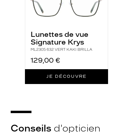
L
é
g
è
r
Lunettes de vue
e
s
Signature Krys
e
ML2305 632 VERT KAKI BRILLA
t
c
129,00 €
o
n
f
JE DÉCOUVRE
o
r
t
a
b
l
e
s
Conseils
d'opticien
,