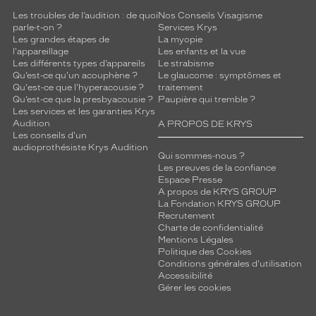
e
Les troubles de l’audition : de quoi
Nos Conseils Visagisme
s
parle-t-on ?
Services Krys
q
Les grandes étapes de
La myopie
l'appareillage
Les enfants et la vue
u
Les différents types d’appareils
Le strabisme
i
Qu’est-ce qu'un acouphène ?
Le glaucome : symptômes et
r
Qu'est-ce que l'hyperacousie ?
traitement
e
Qu’est-ce que la presbyacousie ?
Paupière qui tremble ?
c
Les services et les garanties Krys
Audition
h
A PROPOS DE KRYS
Les conseils d'un
e
audioprothésiste Krys Audition
r
Qui sommes-nous ?
c
Les preuves de la confiance
Espace Presse
h
A propos de KRYS GROUP
e
La Fondation KRYS GROUP
n
Recrutement
t
Charte de confidentialité
u
Mentions Légales
n
Politique des Cookies
Conditions générales d'utilisation
l
Accessibilité
o
Gérer les cookies
o
k