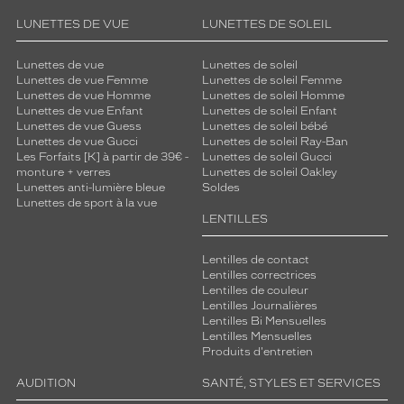
e
s
LUNETTES DE VUE
LUNETTES DE SOLEIL
o
n
Lunettes de vue
Lunettes de soleil
t
Lunettes de vue Femme
Lunettes de soleil Femme
i
Lunettes de vue Homme
Lunettes de soleil Homme
Lunettes de vue Enfant
Lunettes de soleil Enfant
d
Lunettes de vue Guess
Lunettes de soleil bébé
é
Lunettes de vue Gucci
Lunettes de soleil Ray-Ban
a
Les Forfaits [K] à partir de 39€ -
Lunettes de soleil Gucci
l
monture + verres
Lunettes de soleil Oakley
e
Lunettes anti-lumière bleue
Soldes
s
Lunettes de sport à la vue
LENTILLES
p
o
u
Lentilles de contact
r
Lentilles correctrices
Lentilles de couleur
l
Lentilles Journalières
e
Lentilles Bi Mensuelles
s
Lentilles Mensuelles
f
Produits d'entretien
e
m
AUDITION
SANTÉ, STYLES ET SERVICES
m