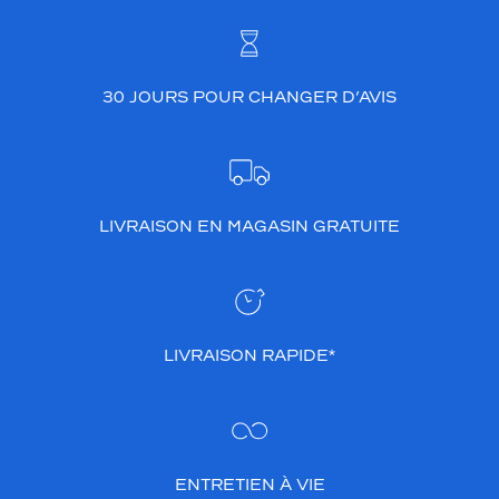
t
i
d
i
30 JOURS POUR CHANGER D’AVIS
e
n
n
e
.
L
LIVRAISON EN MAGASIN GRATUITE
a
f
o
r
m
e
LIVRAISON RAPIDE*
c
a
r
r
é
e
ENTRETIEN À VIE