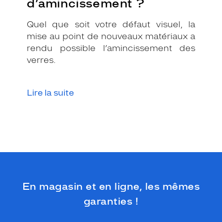
d’amincissement ?
s
p
Quel que soit votre défaut visuel, la
o
mise au point de nouveaux matériaux a
u
rendu possible l’amincissement des
r
u
verres.
n
e
u
Lire la suite
t
i
l
i
s
a
t
i
o
En magasin et en ligne, les mêmes
n
q
garanties !
u
o