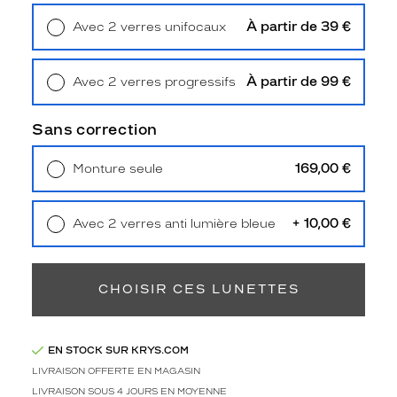
n
g
À partir de 39 €
Avec 2 verres unifocaux
u
Retrait en magasin
Offert
e
n
À partir de 99 €
Avec 2 verres progressifs
t
Retrait en magasin
Offert
?
Sans correction
C
h
o
169,00 €
Monture seule
i
Livraison à domicile
5,90 €
Retrait en magasin
Offert
s
i
+ 10,00 €
Avec 2 verres anti lumière bleue
s
Retrait en magasin
Offert
s
e
CHOISIR CES LUNETTES
z
l
e
g
EN STOCK SUR KRYS.COM
r
LIVRAISON OFFERTE EN MAGASIN
i
LIVRAISON SOUS 4 JOURS EN MOYENNE