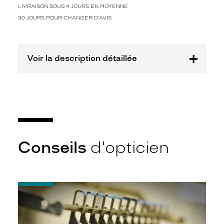
t
LIVRAISON SOUS 4 JOURS EN MOYENNE
i
30 JOURS POUR CHANGER D'AVIS
n
t
e
m
Voir la description détaillée
p
o
r
e
l
l
e
,
i
Conseils
d'opticien
d
é
a
l
-
e
Quel
p
indice
o
d’amincissement
u
?