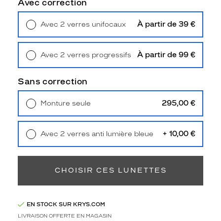
Avec correction
e
u
À partir de 39 €
n
Avec 2 verres unifocaux
Retrait en magasin
Offert
e
é
l
À partir de 99 €
Avec 2 verres progressifs
é
Retrait en magasin
Offert
g
Sans correction
a
n
295,00 €
c
Monture seule
Livraison à domicile
5,90 €
e
Retrait en magasin
Offert
c
l
+ 10,00 €
Avec 2 verres anti lumière bleue
a
Retrait en magasin
Offert
s
s
CHOISIR CES LUNETTES
i
q
u
e
EN STOCK SUR KRYS.COM
e
LIVRAISON OFFERTE EN MAGASIN