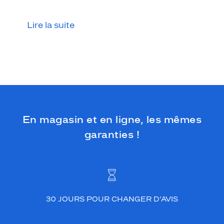
A
v
e
Lire la suite
c
s
a
f
o
r
m
e
c
En magasin et en ligne, les mêmes
a
r
garanties !
r
é
e
e
l
l
30 JOURS POUR CHANGER D’AVIS
e
c
o