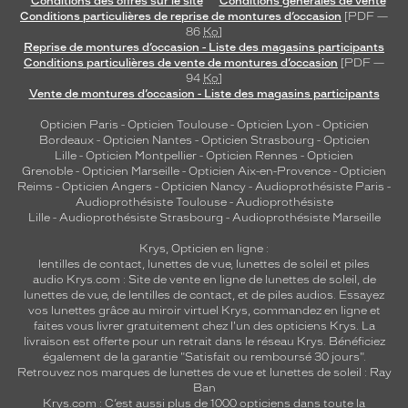
Conditions des offres sur le site
Conditions générales de vente
l
Conditions particulières de reprise de montures d’occasion
[PDF —
86
Ko
]
y
Reprise de montures d’occasion - Liste des magasins participants
v
Conditions particulières de vente de montures d’occasion
[PDF —
a
94
Ko
]
l
Vente de montures d’occasion - Liste des magasins participants
e
n
Opticien Paris
-
Opticien Toulouse
-
Opticien Lyon
-
Opticien
Bordeaux
-
Opticien Nantes
-
Opticien Strasbourg
-
Opticien
t
Lille
-
Opticien Montpellier
-
Opticien Rennes
-
Opticien
e
Grenoble
-
Opticien Marseille
-
Opticien Aix-en-Provence
-
Opticien
e
Reims
-
Opticien Angers
-
Opticien Nancy
-
Audioprothésiste Paris
-
t
Audioprothésiste Toulouse
-
Audioprothésiste
a
Lille
-
Audioprothésiste Strasbourg
-
Audioprothésiste Marseille
d
Krys, Opticien en ligne :
a
lentilles de contact
,
lunettes de vue
,
lunettes de soleil
et
piles
p
audio
Krys.com : Site de vente en ligne de lunettes de soleil, de
t
lunettes de vue, de
lentilles de contact
, et de piles audios. Essayez
é
vos lunettes grâce au miroir virtuel Krys, commandez en ligne et
e
faites vous livrer gratuitement chez l'un des opticiens Krys. La
livraison est offerte pour un retrait dans le réseau Krys. Bénéficiez
à
également de la garantie "Satisfait ou remboursé 30 jours".
t
Retrouvez nos marques de lunettes de vue et
lunettes de soleil : Ray
o
Ban
u
Krys.com : C’est aussi plus de 1000 opticiens dans toute la