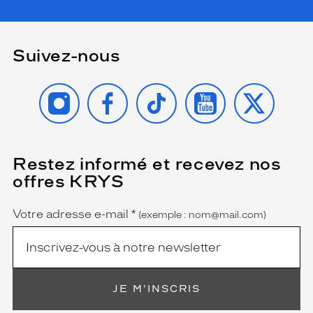
m
e
n
t
Suivez-nous
.
S
INSTAGRAM
FACEBOOK
TIKTOK
YOUTUBE
X
a
t
o
u
c
Restez informé et recevez nos
(Ce
h
champ
e
offres KRYS
est
Name
d
obligatoire)
'
Votre adresse e-mail
*
(exemple : nom@mail.com)
o
r
i
g
i
n
JE M'INSCRIS
a