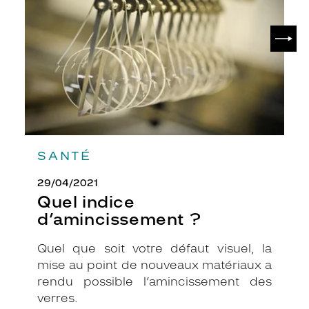
r
l
SUIV
'
h
o
m
m
e
d
'
a
SANTÉ
u
j
29/04/2021
o
Quel indice
u
d’amincissement ?
r
d
'
Quel que soit votre défaut visuel, la
h
mise au point de nouveaux matériaux a
u
rendu possible l’amincissement des
i
verres.
.