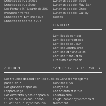
Lunettes de vue Guess
Lunettes de soleil bébé
h
Lunettes de vue Gucci
Lunettes de soleil Ray-Ban
e
Les Forfaits [K] à partir de 39€ -
Lunettes de soleil Gucci
s
monture + verres
Lunettes de soleil Oakley
Lunettes anti-lumière bleue
Soldes
a
Lunettes de sport à la vue
p
LENTILLES
p
o
Lentilles de contact
r
Lentilles correctrices
t
Lentilles de couleur
e
Lentilles Journalières
u
Lentilles Bi Mensuelles
n
Lentilles Mensuelles
d
Produits d'entretien
é
AUDITION
SANTÉ, STYLES ET SERVICES
t
a
i
Les troubles de l’audition : de quoi
Nos Conseils Visagisme
parle-t-on ?
Services Krys
l
Les grandes étapes de
La myopie
u
l'appareillage
Les enfants et la vue
n
Les différents types d’appareils
Le strabisme
i
Qu’est-ce qu'un acouphène ?
Le glaucome : symptômes et
q
Qu'est-ce que l'hyperacousie ?
traitement