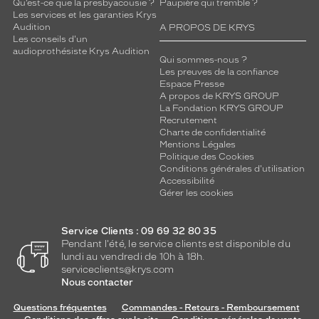
u
Qu’est-ce que la presbyacousie ?
Paupière qui tremble ?
Les services et les garanties Krys
e
Audition
A PROPOS DE KRYS
q
Les conseils d'un
u
audioprothésiste Krys Audition
i
Qui sommes-nous ?
Les preuves de la confiance
e
Espace Presse
n
A propos de KRYS GROUP
f
La Fondation KRYS GROUP
a
Recrutement
i
Charte de confidentialité
Mentions Légales
t
Politique des Cookies
u
Conditions générales d'utilisation
n
Accessibilité
e
Gérer les cookies
m
o
n
Service Clients : 09 69 32 80 35
Pendant l'été, le service clients est disponible du
t
lundi au vendredi de 10h à 18h.
u
serviceclients@krys.com
r
Nous contacter
e
p
Questions fréquentes
Commandes - Retours - Remboursement
o