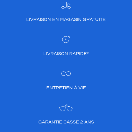
m
b
i
LIVRAISON EN MAGASIN GRATUITE
n
e
s
o
b
r
LIVRAISON RAPIDE*
i
é
t
é
e
t
ENTRETIEN À VIE
r
a
f
f
i
GARANTIE CASSE 2 ANS
n
e