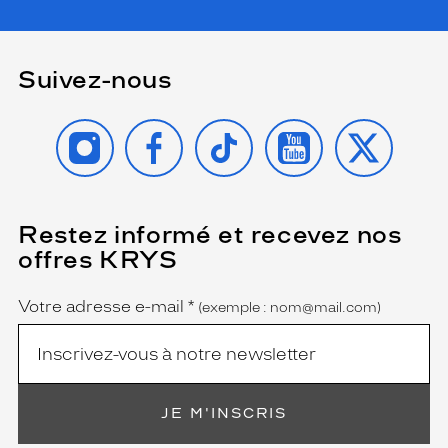
Suivez-nous
INSTAGRAM
FACEBOOK
TIKTOK
YOUTUBE
X
Restez informé et recevez nos
(Ce
champ
offres KRYS
est
Name
obligatoire)
Votre adresse e-mail
*
(exemple : nom@mail.com)
JE M'INSCRIS