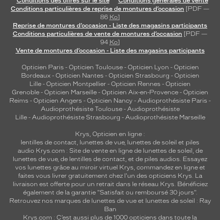
Conditions des offres sur le site
Conditions générales de vente
Conditions particulières de reprise de montures d’occasion
[PDF —
86
Ko
]
Reprise de montures d’occasion - Liste des magasins participants
Conditions particulières de vente de montures d’occasion
[PDF —
94
Ko
]
Vente de montures d’occasion - Liste des magasins participants
Opticien Paris
-
Opticien Toulouse
-
Opticien Lyon
-
Opticien
Bordeaux
-
Opticien Nantes
-
Opticien Strasbourg
-
Opticien
Lille
-
Opticien Montpellier
-
Opticien Rennes
-
Opticien
Grenoble
-
Opticien Marseille
-
Opticien Aix-en-Provence
-
Opticien
Reims
-
Opticien Angers
-
Opticien Nancy
-
Audioprothésiste Paris
-
Audioprothésiste Toulouse
-
Audioprothésiste
Lille
-
Audioprothésiste Strasbourg
-
Audioprothésiste Marseille
Krys, Opticien en ligne :
lentilles de contact
,
lunettes de vue
,
lunettes de soleil
et
piles
audio
Krys.com : Site de vente en ligne de lunettes de soleil, de
lunettes de vue, de
lentilles de contact
, et de piles audios. Essayez
vos lunettes grâce au miroir virtuel Krys, commandez en ligne et
faites vous livrer gratuitement chez l'un des opticiens Krys. La
livraison est offerte pour un retrait dans le réseau Krys. Bénéficiez
également de la garantie "Satisfait ou remboursé 30 jours".
Retrouvez nos marques de lunettes de vue et
lunettes de soleil : Ray
Ban
Krys.com : C’est aussi plus de 1000 opticiens dans toute la