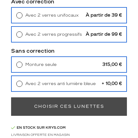
Avec correction
Type
de
montage
À partir de 39 €
Avec 2 verres unifocaux
Retrait en magasin
Offert
Cerclé
Taille
À partir de 99 €
Avec 2 verres progressifs
de
Retrait en magasin
Offert
monture
Sans correction
L
Matière
315,00 €
Monture seule
Livraison à domicile
5,90 €
Plastique
Retrait en magasin
Offert
Fournisseur
+ 10,00 €
Avec 2 verres anti lumière bleue
Retrait en magasin
Offert
Marcolin
France
Sas
CHOISIR CES LUNETTES
Marque
Tom
Ford
EN STOCK SUR KRYS.COM
LIVRAISON OFFERTE EN MAGASIN