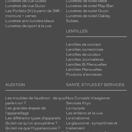
Lunettes de vue Guess
Lunettes de soleil bébé
Lunettes de vue Gucci
Lunettes de soleil Ray-Ban
Les Forfaits [K] à partir de 39€ -
Lunettes de soleil Gucci
monture + verres
Lunettes de soleil Oakley
Lunettes anti-lumière bleue
Soldes
Lunettes de sport à la vue
LENTILLES
Lentilles de contact
Lentilles correctrices
Lentilles de couleur
Lentilles Journalières
Lentilles Bi Mensuelles
Lentilles Mensuelles
Produits d'entretien
AUDITION
SANTÉ, STYLES ET SERVICES
Les troubles de l’audition : de quoi
Nos Conseils Visagisme
parle-t-on ?
Services Krys
Les grandes étapes de
La myopie
l'appareillage
Les enfants et la vue
Les différents types d’appareils
Le strabisme
Qu’est-ce qu'un acouphène ?
Le glaucome : symptômes et
Qu'est-ce que l'hyperacousie ?
traitement