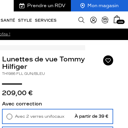
Prendre un RDV
Mon magasin
Mon
Afficher
SANTÉ
STYLE
SERVICES
vide
panie
la
recherche
fite !
Lunettes de vue Tommy
Ajouter
à
Hilfiger
ma
TH1986 FLL GUN/BLEU
liste
d’envies
209,00 €
Avec correction
ivant
À partir de 39 €
Avec 2 verres unifocaux
Retrait en magasin
Offert