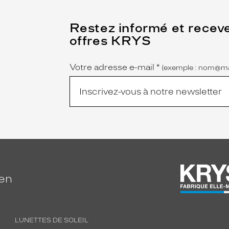
(Ce
Restez informé et recev
champ
offres KRYS
est
Name
obligatoire)
Votre adresse e-mail
*
(exemple : nom@ma
ien
LUNETTES DE SOLEIL