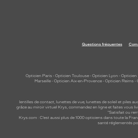
e
t
l
e
u
r
Questions fréquentes
Comm
s
v
e
r
r
Opticien Paris
-
Opticien Toulouse
-
Opticien Lyon
-
Opticien
Marseille
-
Opticien Aix-en-Provence
-
Opticien Reims
-
e
s
r
lentilles de contact
,
lunettes de vue
,
lunettes de soleil
et
piles au
o
grâce au miroir virtuel Krys, commandez en ligne et faites vous liv
n
"Satisfait ou r
Krys.com : C’est aussi plus de 1000 opticiens dans toute la Fra
d
santé réglementés por
s
,