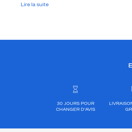
e
Lire la suite
n
t
l
a
s
i
m
p
E
l
i
c
i
t
é
30 JOURS POUR
LIVRAISO
e
CHANGER D’AVIS
GR
t
l
a