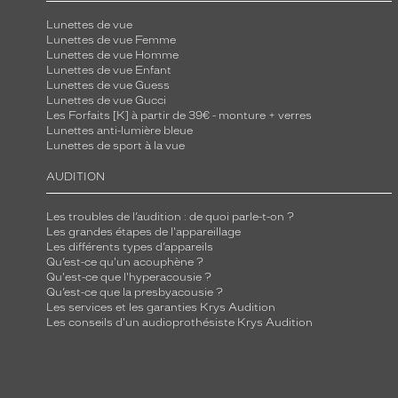
l
Lunettes de vue
e
Lunettes de vue Femme
Lunettes de vue Homme
u
Lunettes de vue Enfant
r
Lunettes de vue Guess
Lunettes de vue Gucci
m
Les Forfaits [K] à partir de 39€ - monture + verres
o
Lunettes anti-lumière bleue
n
Lunettes de sport à la vue
t
AUDITION
u
r
Les troubles de l’audition : de quoi parle-t-on ?
e
Les grandes étapes de l'appareillage
Les différents types d’appareils
e
Qu’est-ce qu'un acouphène ?
n
Qu'est-ce que l'hyperacousie ?
Qu’est-ce que la presbyacousie ?
m
Les services et les garanties Krys Audition
é
Les conseils d'un audioprothésiste Krys Audition
t
a
l