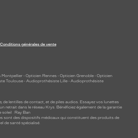
Conditions générales de vente
 Montpellier
-
Opticien Rennes
-
Opticien Grenoble
-
Opticien
ste Toulouse
-
Audioprothésiste Lille
-
Audioprothésiste
e, de
lentilles de contact
, et de piles audios. Essayez vos lunettes
 un retrait dans le réseau Krys. Bénéficiez également de la garantie
e soleil : Ray Ban
lles sont des dispositifs médicaux qui constituent des produits de
l de santé spécialisé.