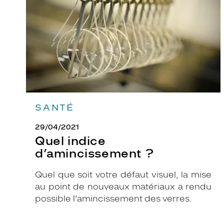
p
o
u
r
c
e
u
x
q
SANTÉ
u
29/04/2021
i
Quel indice
a
d’amincissement ?
p
p
Quel que soit votre défaut visuel, la mise
r
au point de nouveaux matériaux a rendu
é
possible l’amincissement des verres.
c
i