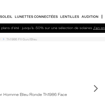
SOLEIL
LUNETTES CONNECTÉES
LENTILLES
AUDITION
plans d'été : jusqu’à -50% sur une sélection de solaires
J'en pro
r
Th1986 Fll Gun/Bleu
Su