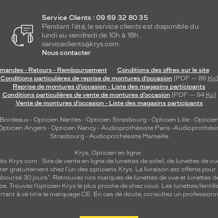
Service Clients : 09 69 32 80 35
Pendant l'été, le service clients est disponible du
lundi au vendredi de 10h à 18h.
serviceclients@krys.com
Nous contacter
andes - Retours - Remboursement
Conditions des offres sur le site
Conditions particulières de reprise de montures d’occasion
[PDF — 86
Ko
]
Reprise de montures d’occasion - Liste des magasins participants
Conditions particulières de vente de montures d’occasion
[PDF — 94
Ko
]
Vente de montures d’occasion - Liste des magasins participants
 Bordeaux
-
Opticien Nantes
-
Opticien Strasbourg
-
Opticien Lille
-
Opticien
Opticien Angers
-
Opticien Nancy
-
Audioprothésiste Paris
-
Audioprothési
Strasbourg
-
Audioprothésiste Marseille
Krys, Opticien en ligne :
dio
Krys.com : Site de vente en ligne de lunettes de soleil, de lunettes de vu
rer gratuitement chez l'un des opticiens Krys. La livraison est offerte pour
emboursé 30 jours". Retrouvez nos marques de lunettes de vue et
lunettes d
nce.
Trouvez l’opticien Krys le plus proche de chez vous
. Les lunettes/lenti
tant à ce titre le marquage CE. En cas de doute, consultez un professionne