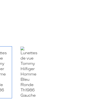
RE_FACEBOOK_TITLE
.SHARE_TWITTER_TITLE