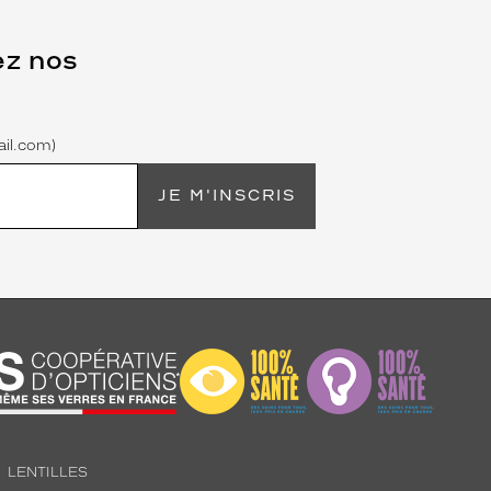
ez nos
il.com)
JE M'INSCRIS
LENTILLES