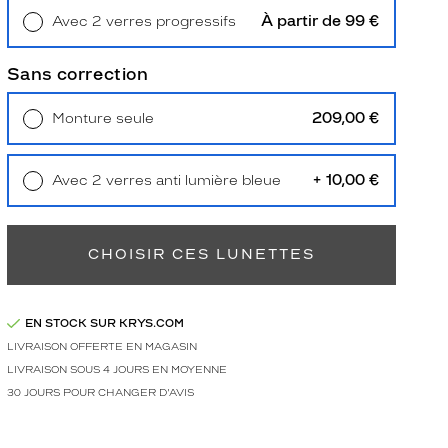
À partir de 99 €
Avec 2 verres progressifs
Retrait en magasin
Offert
Sans correction
209,00 €
Monture seule
Livraison à domicile
5,90 €
Retrait en magasin
Offert
+ 10,00 €
Avec 2 verres anti lumière bleue
Retrait en magasin
Offert
CHOISIR CES LUNETTES
EN STOCK SUR KRYS.COM
LIVRAISON OFFERTE EN MAGASIN
LIVRAISON SOUS 4 JOURS EN MOYENNE
30 JOURS POUR CHANGER D'AVIS