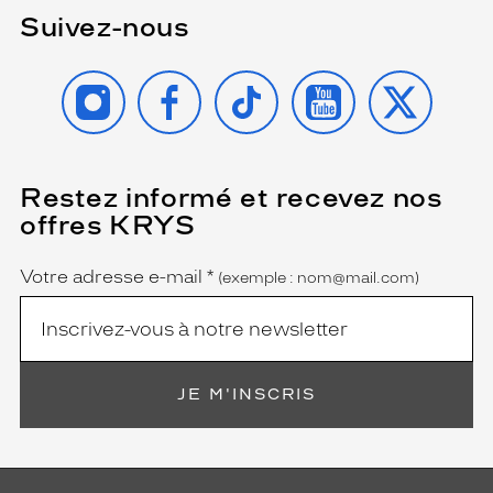
Suivez-nous
INSTAGRAM
FACEBOOK
TIKTOK
YOUTUBE
X
Restez informé et recevez nos
(Ce
champ
offres KRYS
est
Name
obligatoire)
Votre adresse e-mail
*
(exemple : nom@mail.com)
JE M'INSCRIS