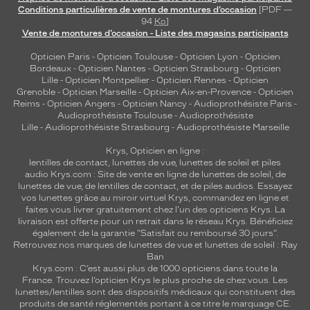
Conditions particulières de vente de montures d’occasion
[PDF —
94
Ko
]
Vente de montures d’occasion - Liste des magasins participants
Opticien Paris
-
Opticien Toulouse
-
Opticien Lyon
-
Opticien
Bordeaux
-
Opticien Nantes
-
Opticien Strasbourg
-
Opticien
Lille
-
Opticien Montpellier
-
Opticien Rennes
-
Opticien
Grenoble
-
Opticien Marseille
-
Opticien Aix-en-Provence
-
Opticien
Reims
-
Opticien Angers
-
Opticien Nancy
-
Audioprothésiste Paris
-
Audioprothésiste Toulouse
-
Audioprothésiste
Lille
-
Audioprothésiste Strasbourg
-
Audioprothésiste Marseille
Krys, Opticien en ligne :
lentilles de contact
,
lunettes de vue
,
lunettes de soleil
et
piles
audio
Krys.com : Site de vente en ligne de lunettes de soleil, de
lunettes de vue, de
lentilles de contact
, et de piles audios. Essayez
vos lunettes grâce au miroir virtuel Krys, commandez en ligne et
faites vous livrer gratuitement chez l'un des opticiens Krys. La
livraison est offerte pour un retrait dans le réseau Krys. Bénéficiez
également de la garantie "Satisfait ou remboursé 30 jours".
Retrouvez nos marques de lunettes de vue et
lunettes de soleil : Ray
Ban
Krys.com : C’est aussi plus de 1000 opticiens dans toute la
France.
Trouvez l’opticien Krys le plus proche de chez vous
. Les
lunettes/lentilles sont des dispositifs médicaux qui constituent des
produits de santé réglementés portant à ce titre le marquage CE.