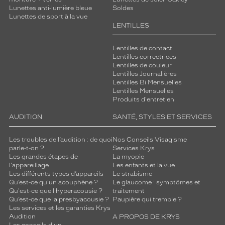
Lunettes anti-lumière bleue
Soldes
Lunettes de sport à la vue
LENTILLES
Lentilles de contact
Lentilles correctrices
Lentilles de couleur
Lentilles Journalières
Lentilles Bi Mensuelles
Lentilles Mensuelles
Produits d'entretien
AUDITION
SANTÉ, STYLES ET SERVICES
Les troubles de l’audition : de quoi
Nos Conseils Visagisme
parle-t-on ?
Services Krys
Les grandes étapes de
La myopie
l'appareillage
Les enfants et la vue
Les différents types d’appareils
Le strabisme
Qu’est-ce qu'un acouphène ?
Le glaucome : symptômes et
Qu'est-ce que l'hyperacousie ?
traitement
Qu’est-ce que la presbyacousie ?
Paupière qui tremble ?
Les services et les garanties Krys
Audition
A PROPOS DE KRYS