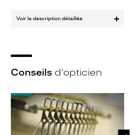
Safilo
France
Sarl
Voir la description détaillée
Marque
Tommy
Hilfiger
Conseils
d'opticien
-
Quel
indice
d’amincissement
?
SUIV