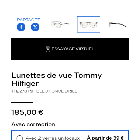
la
monture
PARTAGEZ
Rectangle
T.PROJECT.KRYS.FRONT.SHARE_FACEBOO
T.PROJECT.KRYS.FRONT.SHARE_TWI
Couleur
de
la
monture
ESSAYAGE VIRTUEL
Pjp
Bleu
Fonce
Lunettes de vue Tommy
Brill
Hilfiger
Polarisant
TH2278 PJP BLEU FONCE BRILL
Non
Type
de
185,00 €
verres
compatibles
Avec correction
Progressifs
À partir de 39 €
Avec 2 verres unifocaux