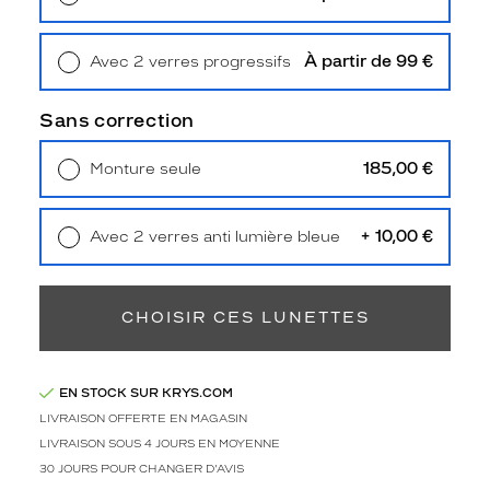
Unifocaux
Retrait en magasin
Offert
Type
de
À partir de 99 €
Avec 2 verres progressifs
montage
Retrait en magasin
Offert
Cerclé
Sans correction
Taille
de
185,00 €
Monture seule
monture
Livraison à domicile
5,90 €
Retrait en magasin
Offert
XL
+ 10,00 €
Avec 2 verres anti lumière bleue
Afficher
Retrait en magasin
Offert
la
mention
Prix
CHOISIR CES LUNETTES
web
Non
EN STOCK SUR KRYS.COM
Matière
LIVRAISON OFFERTE EN MAGASIN
Métal
LIVRAISON SOUS 4 JOURS EN MOYENNE
Fournisseur
30 JOURS POUR CHANGER D'AVIS