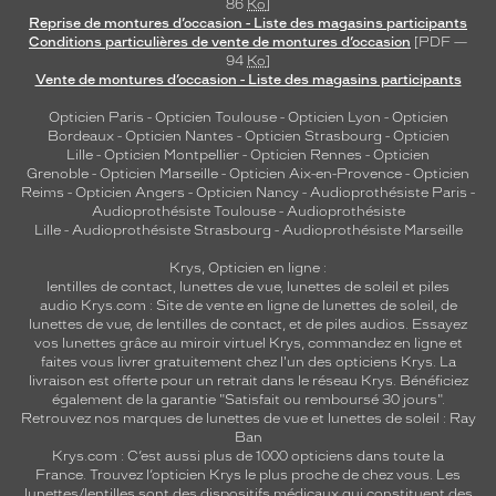
86
Ko
]
Reprise de montures d’occasion - Liste des magasins participants
Conditions particulières de vente de montures d’occasion
[PDF —
94
Ko
]
Vente de montures d’occasion - Liste des magasins participants
Opticien Paris
-
Opticien Toulouse
-
Opticien Lyon
-
Opticien
Bordeaux
-
Opticien Nantes
-
Opticien Strasbourg
-
Opticien
Lille
-
Opticien Montpellier
-
Opticien Rennes
-
Opticien
Grenoble
-
Opticien Marseille
-
Opticien Aix-en-Provence
-
Opticien
Reims
-
Opticien Angers
-
Opticien Nancy
-
Audioprothésiste Paris
-
Audioprothésiste Toulouse
-
Audioprothésiste
Lille
-
Audioprothésiste Strasbourg
-
Audioprothésiste Marseille
Krys, Opticien en ligne :
lentilles de contact
,
lunettes de vue
,
lunettes de soleil
et
piles
audio
Krys.com : Site de vente en ligne de lunettes de soleil, de
lunettes de vue, de
lentilles de contact
, et de piles audios. Essayez
vos lunettes grâce au miroir virtuel Krys, commandez en ligne et
faites vous livrer gratuitement chez l'un des opticiens Krys. La
livraison est offerte pour un retrait dans le réseau Krys. Bénéficiez
également de la garantie "Satisfait ou remboursé 30 jours".
Retrouvez nos marques de lunettes de vue et
lunettes de soleil : Ray
Ban
Krys.com : C’est aussi plus de 1000 opticiens dans toute la
France.
Trouvez l’opticien Krys le plus proche de chez vous
. Les
lunettes/lentilles sont des dispositifs médicaux qui constituent des