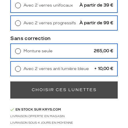
Type
À partir de 39 €
Avec 2 verres unifocaux
de
Retrait en magasin
Offert
montage
À partir de 99 €
Avec 2 verres progressifs
Cerclé
Retrait en magasin
Offert
Taille
de
Sans correction
monture
265,00 €
Monture seule
S
Livraison à domicile
5,90 €
Afficher
Retrait en magasin
Offert
la
+ 10,00 €
Avec 2 verres anti lumière bleue
mention
Retrait en magasin
Offert
Prix
web
CHOISIR CES LUNETTES
Non
Matière
EN STOCK SUR KRYS.COM
Métal
Fournisseur
LIVRAISON OFFERTE EN MAGASIN
LIVRAISON SOUS 4 JOURS EN MOYENNE
Design