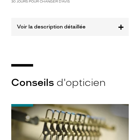
30 JOURS POUR CHANGER D'AVIS
Eyewear
Group
Marque
WOOW
Voir la description détaillée
Conseils
d'opticien
-
Quel
indice
d’amincissement
?