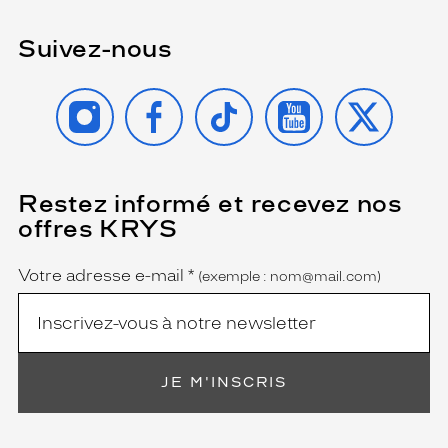
Suivez-nous
INSTAGRAM
FACEBOOK
TIKTOK
YOUTUBE
X
Restez informé et recevez nos
(Ce
champ
offres KRYS
est
Name
obligatoire)
Votre adresse e-mail
*
(exemple : nom@mail.com)
JE M'INSCRIS