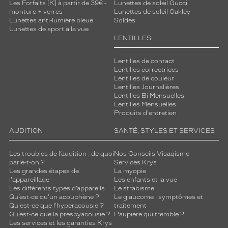
Les Forfaits [K] à partir de 39€ -
Lunettes de soleil Gucci
monture + verres
Lunettes de soleil Oakley
Lunettes anti-lumière bleue
Soldes
Lunettes de sport à la vue
LENTILLES
Lentilles de contact
Lentilles correctrices
Lentilles de couleur
Lentilles Journalières
Lentilles Bi Mensuelles
Lentilles Mensuelles
Produits d'entretien
AUDITION
SANTÉ, STYLES ET SERVICES
Les troubles de l’audition : de quoi
Nos Conseils Visagisme
parle-t-on ?
Services Krys
Les grandes étapes de
La myopie
l'appareillage
Les enfants et la vue
Les différents types d’appareils
Le strabisme
Qu’est-ce qu'un acouphène ?
Le glaucome : symptômes et
Qu'est-ce que l'hyperacousie ?
traitement
Qu’est-ce que la presbyacousie ?
Paupière qui tremble ?
Les services et les garanties Krys