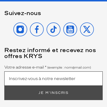
Suivez-nous
INSTAGRAM
FACEBOOK
TIKTOK
YOUTUBE
X
Restez informé et recevez nos
(Ce
champ
offres KRYS
est
Name
obligatoire)
Votre adresse e-mail
*
(exemple : nom@mail.com)
JE M'INSCRIS