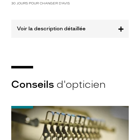
30 JOURS POUR CHANGER D'AVIS
Plastique
Fournisseur
De
Voir la description détaillée
Rigo
France
Marque
Zadig
&
Voltaire
Conseils
d'opticien
-
Quel
indice
d’amincissement
?