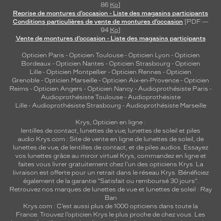
86
Ko
]
Reprise de montures d’occasion - Liste des magasins participants
Conditions particulières de vente de montures d’occasion
[PDF —
94
Ko
]
Vente de montures d’occasion - Liste des magasins participants
Opticien Paris
-
Opticien Toulouse
-
Opticien Lyon
-
Opticien
Bordeaux
-
Opticien Nantes
-
Opticien Strasbourg
-
Opticien
Lille
-
Opticien Montpellier
-
Opticien Rennes
-
Opticien
Grenoble
-
Opticien Marseille
-
Opticien Aix-en-Provence
-
Opticien
Reims
-
Opticien Angers
-
Opticien Nancy
-
Audioprothésiste Paris
-
Audioprothésiste Toulouse
-
Audioprothésiste
Lille
-
Audioprothésiste Strasbourg
-
Audioprothésiste Marseille
Krys, Opticien en ligne :
lentilles de contact
,
lunettes de vue
,
lunettes de soleil
et
piles
audio
Krys.com : Site de vente en ligne de lunettes de soleil, de
lunettes de vue, de
lentilles de contact
, et de piles audios. Essayez
vos lunettes grâce au miroir virtuel Krys, commandez en ligne et
faites vous livrer gratuitement chez l'un des opticiens Krys. La
livraison est offerte pour un retrait dans le réseau Krys. Bénéficiez
également de la garantie "Satisfait ou remboursé 30 jours".
Retrouvez nos marques de lunettes de vue et
lunettes de soleil : Ray
Ban
Krys.com : C’est aussi plus de 1000 opticiens dans toute la
France.
Trouvez l’opticien Krys le plus proche de chez vous
. Les