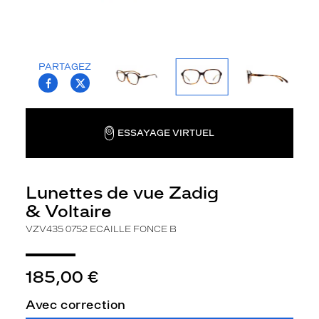
la
monture
Carré
Couleur
PARTAGEZ
T.PROJECT.KRYS.FRONT.SHARE_FACEBOO
T.PROJECT.KRYS.FRONT.SHARE_TWI
de
la
monture
ESSAYAGE VIRTUEL
0752
Ecaille
Fonce
B
Lunettes de vue Zadig
Polarisant
& Voltaire
Non
VZV435 0752 ECAILLE FONCE B
Type
de
verres
185,00 €
compatibles
Avec correction
Progressifs