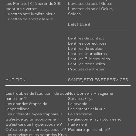
Les Forfaits [K] à partir de 39€ -
Lunettes de soleil Gucci
monture + verres
Lunettes de soleil Oakley
Lunettes anti-lumière bleue
Soldes
Lunettes de sport à la vue
LENTILLES
Lentilles de contact
Lentilles correctrices
Lentilles de couleur
Lentilles Journalières
Lentilles Bi Mensuelles
Lentilles Mensuelles
Produits d'entretien
AUDITION
SANTÉ, STYLES ET SERVICES
Les troubles de l’audition : de quoi
Nos Conseils Visagisme
parle-t-on ?
Services Krys
Les grandes étapes de
La myopie
l'appareillage
Les enfants et la vue
Les différents types d’appareils
Le strabisme
Qu’est-ce qu'un acouphène ?
Le glaucome : symptômes et
Qu'est-ce que l'hyperacousie ?
traitement
Qu’est-ce que la presbyacousie ?
Paupière qui tremble ?
Les services et les garanties Krys