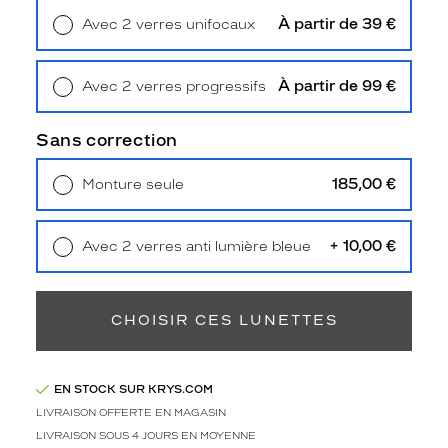
Unifocaux
À partir de 39 €
Avec 2 verres unifocaux
Type
Retrait en magasin
Offert
de
montage
À partir de 99 €
Avec 2 verres progressifs
Cerclé
Retrait en magasin
Offert
Taille
Sans correction
de
monture
185,00 €
Monture seule
Livraison à domicile
5,90 €
M
Retrait en magasin
Offert
discountDetail
+ 10,00 €
Avec 2 verres anti lumière bleue
-20%
Retrait en magasin
Offert
Afficher
la
CHOISIR CES LUNETTES
mention
Prix
web
EN STOCK SUR KRYS.COM
Non
LIVRAISON OFFERTE EN MAGASIN
Matière
LIVRAISON SOUS 4 JOURS EN MOYENNE