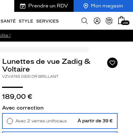
Prendre un RDV
Mon magasin
Mon
Afficher
SANTÉ
STYLE
SERVICES
vide
panie
la
recherche
fite !
Lunettes de vue Zadig &
Ajouter
à
Voltaire
ma
VZV474S 0300 OR BRILLANT
liste
d’envies
189,00 €
Avec correction
ivant
À partir de 39 €
Avec 2 verres unifocaux
Retrait en magasin
Offert