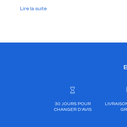
d
Lire la suite
e
c
e
r
c
l
é
e
e
E
n
m
é
t
a
l
30 JOURS POUR
LIVRAISO
CHANGER D’AVIS
GR
o
r
b