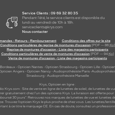
Service Clients : 09 69 32 80 35
Pendant l'été, le service clients est disponible du
lundi au vendredi de 10h à 18h.
serviceclients@krys.com
Nous contacter
andes - Retours - Remboursement
Conditions des offres sur le site
Conditions particulières de reprise de montures d’occasion
[PDF — 86
Ko
]
Reprise de montures d’occasion - Liste des magasins participants
Conditions particulières de vente de montures d’occasion
[PDF — 94
Ko
]
Vente de montures d’occasion - Liste des magasins participants
 Bordeaux
-
Opticien Nantes
-
Opticien Strasbourg
-
Opticien Lille
-
Opticien
Opticien Angers
-
Opticien Nancy
-
Audioprothésiste Paris
-
Audioprothési
Strasbourg
-
Audioprothésiste Marseille
Krys, Opticien en ligne :
dio
Krys.com : Site de vente en ligne de lunettes de soleil, de lunettes de vu
rer gratuitement chez l'un des opticiens Krys. La livraison est offerte pour
emboursé 30 jours". Retrouvez nos marques de lunettes de vue et
lunettes d
nce.
Trouvez l’opticien Krys le plus proche de chez vous
. Les lunettes/lenti
tant à ce titre le marquage CE. En cas de doute, consultez un professionne