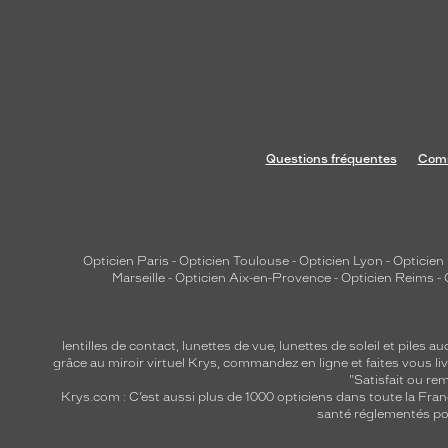
a
p
p
o
r
t
e
Questions fréquentes
Comm
u
n
e
t
Opticien Paris
-
Opticien Toulouse
-
Opticien Lyon
-
Opticien
o
Marseille
-
Opticien Aix-en-Provence
-
Opticien Reims
-
u
c
h
lentilles de contact
,
lunettes de vue
,
lunettes de soleil
et
piles au
grâce au miroir virtuel Krys, commandez en ligne et faites vous liv
e
"Satisfait ou r
d
Krys.com : C’est aussi plus de 1000 opticiens dans toute la Fra
e
santé réglementés por
l