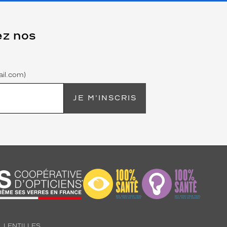
ez nos
il.com)
JE M'INSCRIS
LENTILLES