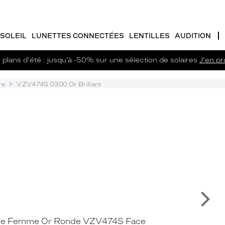
SOLEIL
LUNETTES CONNECTÉES
LENTILLES
AUDITION
plans d'été : jusqu’à -50% sur une sélection de solaires
J'en pro
re
VZV474S 0300 Or Brillant
Su