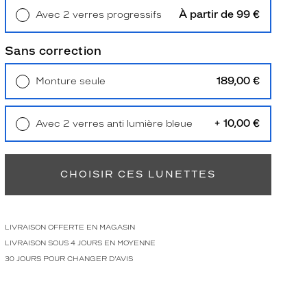
À partir de 99 €
Avec 2 verres progressifs
Retrait en magasin
Offert
Sans correction
189,00 €
Monture seule
Livraison à domicile
5,90 €
Retrait en magasin
Offert
+ 10,00 €
Avec 2 verres anti lumière bleue
Retrait en magasin
Offert
CHOISIR CES LUNETTES
LIVRAISON OFFERTE EN MAGASIN
LIVRAISON SOUS 4 JOURS EN MOYENNE
30 JOURS POUR CHANGER D'AVIS