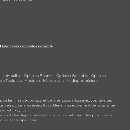
Conditions générales de vente
 Montpellier
-
Opticien Rennes
-
Opticien Grenoble
-
Opticien
ste Toulouse
-
Audioprothésiste Lille
-
Audioprothésiste
e, de
lentilles de contact
, et de piles audios. Essayez vos lunettes
 un retrait dans le réseau Krys. Bénéficiez également de la garantie
e soleil : Ray Ban
lles sont des dispositifs médicaux qui constituent des produits de
l de santé spécialisé.