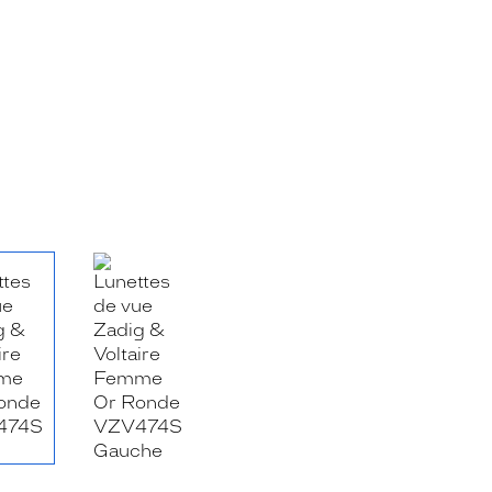
RE_FACEBOOK_TITLE
.SHARE_TWITTER_TITLE