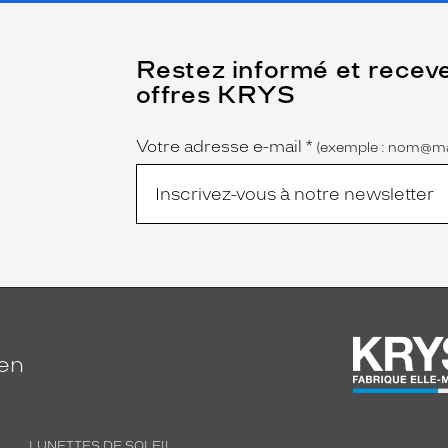
(Ce
Restez informé et recev
champ
offres KRYS
est
Name
obligatoire)
Votre adresse e-mail
*
(exemple : nom@ma
ien
LUNETTES DE SOLEIL