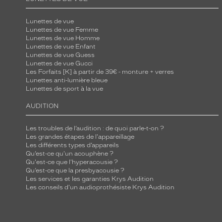
i
Lunettes de vue
m
Lunettes de vue Femme
a
Lunettes de vue Homme
l
Lunettes de vue Enfant
Lunettes de vue Guess
i
Lunettes de vue Gucci
s
Les Forfaits [K] à partir de 39€ - monture + verres
Lunettes anti-lumière bleue
t
Lunettes de sport à la vue
e
e
AUDITION
t
Les troubles de l’audition : de quoi parle-t-on ?
p
Les grandes étapes de l'appareillage
r
Les différents types d’appareils
é
Qu’est-ce qu'un acouphène ?
Qu'est-ce que l'hyperacousie ?
c
Qu’est-ce que la presbyacousie ?
i
Les services et les garanties Krys Audition
Les conseils d'un audioprothésiste Krys Audition
e
u
x