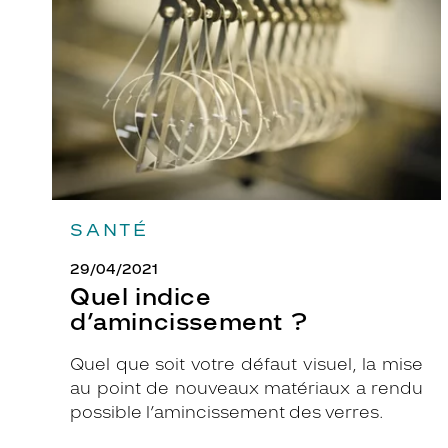
?
n
e
é
l
é
g
a
n
t
SANTÉ
e
f
29/04/2021
o
Quel indice
r
d’amincissement ?
m
e
Quel que soit votre défaut visuel, la mise
r
au point de nouveaux matériaux a rendu
o
possible l’amincissement des verres.
n