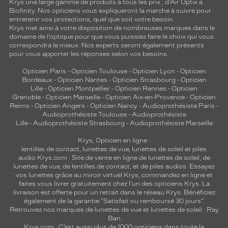
Krys une large gamme de produits à tous les prix , d’Air Optix à
Biofinity. Nos opticiens vous expliqueront la marche à suivre pour
entretenir vos protections, quel que soit votre besoin.
Krys met ainsi à votre disposition de nombreuses marques dans le
domaine de l’optique pour que vous puissiez faire le choix qui vous
correspondra le mieux. Nos experts seront également présents
pour vous apporter les réponses selon vos besoins.
Opticien Paris
-
Opticien Toulouse
-
Opticien Lyon
-
Opticien
Bordeaux
-
Opticien Nantes
-
Opticien Strasbourg
-
Opticien
Lille
-
Opticien Montpellier
-
Opticien Rennes
-
Opticien
Grenoble
-
Opticien Marseille
-
Opticien Aix-en-Provence
-
Opticien
Reims
-
Opticien Angers
-
Opticien Nancy
-
Audioprothésiste Paris
-
Audioprothésiste Toulouse
-
Audioprothésiste
Lille
-
Audioprothésiste Strasbourg
-
Audioprothésiste Marseille
Krys, Opticien en ligne :
lentilles de contact
,
lunettes de vue
,
lunettes de soleil
et
piles
audio
Krys.com : Site de vente en ligne de lunettes de soleil, de
lunettes de vue, de
lentilles de contact
, et de piles audios. Essayez
vos lunettes grâce au miroir virtuel Krys, commandez en ligne et
faites vous livrer gratuitement chez l'un des opticiens Krys. La
livraison est offerte pour un retrait dans le réseau Krys. Bénéficiez
également de la garantie "Satisfait ou remboursé 30 jours".
Retrouvez nos marques de lunettes de vue et
lunettes de soleil : Ray
Ban
Krys.com : C’est aussi plus de 1000 opticiens dans toute la