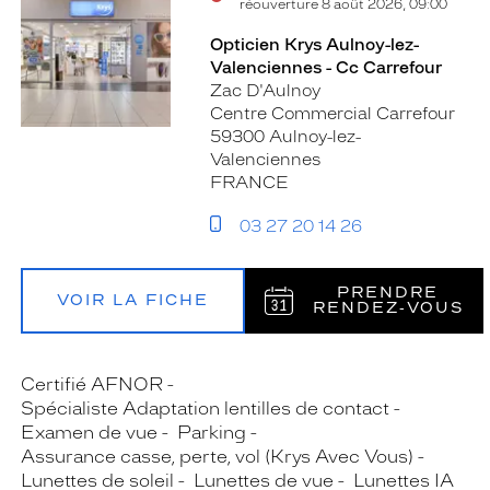
réouverture 8 août 2026, 09:00
Opticien Krys Aulnoy-lez-
Valenciennes - Cc Carrefour
Zac D'Aulnoy
Centre Commercial Carrefour
59300 Aulnoy-lez-
Valenciennes
FRANCE
03 27 20 14 26
PRENDRE
VOIR LA FICHE
RENDEZ‑VOUS
Certifié AFNOR
Spécialiste Adaptation lentilles de contact
Examen de vue
Parking
Assurance casse, perte, vol (Krys Avec Vous)
Lunettes de soleil
Lunettes de vue
Lunettes IA