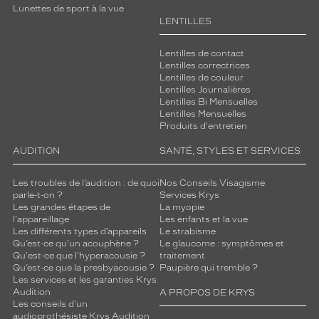
Lunettes de sport à la vue
LENTILLES
Lentilles de contact
Lentilles correctrices
Lentilles de couleur
Lentilles Journalières
Lentilles Bi Mensuelles
Lentilles Mensuelles
Produits d'entretien
AUDITION
SANTÉ, STYLES ET SERVICES
Les troubles de l’audition : de quoi
Nos Conseils Visagisme
parle-t-on ?
Services Krys
Les grandes étapes de
La myopie
l'appareillage
Les enfants et la vue
Les différents types d’appareils
Le strabisme
Qu’est-ce qu'un acouphène ?
Le glaucome : symptômes et
Qu'est-ce que l'hyperacousie ?
traitement
Qu’est-ce que la presbyacousie ?
Paupière qui tremble ?
Les services et les garanties Krys
Audition
A PROPOS DE KRYS
Les conseils d'un
audioprothésiste Krys Audition