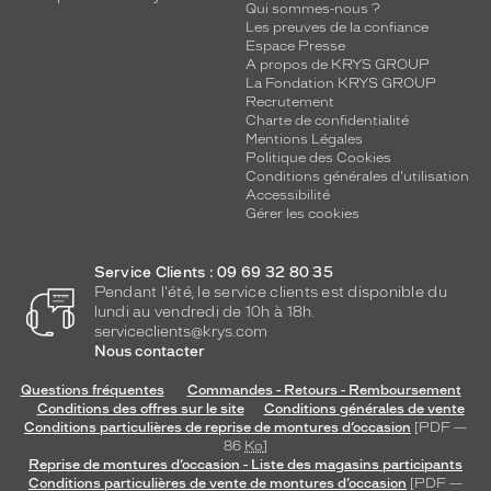
Qui sommes-nous ?
Les preuves de la confiance
Espace Presse
A propos de KRYS GROUP
La Fondation KRYS GROUP
Recrutement
Charte de confidentialité
Mentions Légales
Politique des Cookies
Conditions générales d'utilisation
Accessibilité
Gérer les cookies
Service Clients : 09 69 32 80 35
Pendant l'été, le service clients est disponible du
lundi au vendredi de 10h à 18h.
serviceclients@krys.com
Nous contacter
Questions fréquentes
Commandes - Retours - Remboursement
Conditions des offres sur le site
Conditions générales de vente
Conditions particulières de reprise de montures d’occasion
[PDF —
86
Ko
]
Reprise de montures d’occasion - Liste des magasins participants
Conditions particulières de vente de montures d’occasion
[PDF —