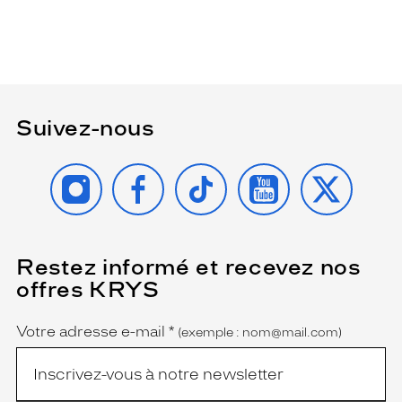
Suivez-nous
INSTAGRAM
FACEBOOK
TIKTOK
YOUTUBE
X
Restez informé et recevez nos
(Ce
champ
offres KRYS
est
Name
obligatoire)
Votre adresse e-mail
*
(exemple : nom@mail.com)