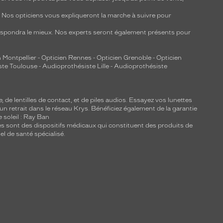
y. Nos opticiens vous expliqueront la marche à suivre pour
respondra le mieux. Nos experts seront également présents pour
 Montpellier
-
Opticien Rennes
-
Opticien Grenoble
-
Opticien
ste Toulouse
-
Audioprothésiste Lille
-
Audioprothésiste
e, de
lentilles de contact
, et de piles audios. Essayez vos lunettes
 un retrait dans le réseau Krys. Bénéficiez également de la garantie
e soleil : Ray Ban
lles sont des dispositifs médicaux qui constituent des produits de
l de santé spécialisé.