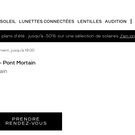
SOLEIL
LUNETTES CONNECTÉES
LENTILLES
AUDITION
plans d'été : jusqu’à -50% sur une sélection de solaires
J'en pro
ent, jusqu’à 19:00
 - Pont Mortain
ain
PRENDRE
RENDEZ‑VOUS