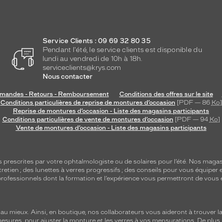
Service Clients : 09 69 32 80 35
Pendant l'été, le service clients est disponible du
lundi au vendredi de 10h à 18h.
serviceclients@krys.com
Nous contacter
andes - Retours - Remboursement
Conditions des offres sur le site
Conditions particulières de reprise de montures d’occasion
[PDF — 86
Ko
]
Reprise de montures d’occasion - Liste des magasins participants
Conditions particulières de vente de montures d’occasion
[PDF — 94
Ko
]
Vente de montures d’occasion - Liste des magasins participants
s
prescrites par votre ophtalmologiste ou de
solaires
pour l’été. Nos magas
tretien
; des lunettes à verres progressifs ; des conseils pour vous équiper e
e professionnels dont la formation et l’expérience vous permettront de vous 
 mieux. Ainsi, en boutique, nos collaborateurs vous aideront à trouver la 
mesures, pour ajuster la monture et les verres à vos mensurations. De plus