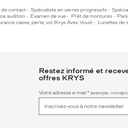
s de contact
Spécialiste en verres progressifs
Spécial
ce audition
Examen de vue
Prêt de montures
Park
rance casse, perte, vol (Krys Avec Vous)
Lunettes de s
(Ce
Restez informé et recev
champ
offres KRYS
est
Name
obligatoire)
Votre adresse e-mail
*
(exemple : nom@ma