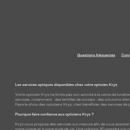
Questions fréquentes
Comm
Les services optiques disponibles chez votre opticien Krys
Votre opticien Krys ne limite pas son activité à la vente de
lunette
services, notamment : des
lentilles de contact
; des
solutions d’en
Faire le choix des opticiens Krys, c’est bénéficier des services d
Pourquoi faire confiance aux opticiens Krys ?
Krys vous propose des services sur-mesure afin de vous assister au
votre visage et à votre style de vie. Une colonne 3D prendra vos 