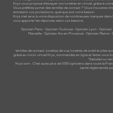
Krys vous propose d’essayer vos lunettes en virtuel, grâce à vot
Vous préférez porter des lentilles de contact ? Vous trouverez che
entretenir vos protections, quel que soit votre besoin.
Krys met ainsi à votre disposition de nombreuses marques dans l
vous apporter les réponses selon vos besoins.
Opticien Paris
-
Opticien Toulouse
-
Opticien Lyon
-
Opticien
Marseille
-
Opticien Aix-en-Provence
-
Opticien Reims
-
lentilles de contact
,
lunettes de vue
,
lunettes de soleil
et
piles au
grâce au miroir virtuel Krys, commandez en ligne et faites vous liv
"Satisfait ou r
Krys.com : C’est aussi plus de 1000 opticiens dans toute la Fra
santé réglementés por