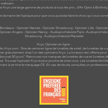
re webcam.
z Krys une large gamme de produits à tous les prix , d’Air Optix à Biofinit
e domaine de l’optique pour que vous puissiez faire le choix qui vous cor
 Bordeaux
-
Opticien Nantes
-
Opticien Strasbourg
-
Opticien Lille
-
Opticien
Opticien Angers
-
Opticien Nancy
-
Audioprothésiste Paris
-
Audioprothési
Strasbourg
-
Audioprothésiste Marseille
Krys, Opticien en ligne :
dio
Krys.com : Site de vente en ligne de lunettes de soleil, de lunettes de vu
rer gratuitement chez l'un des opticiens Krys. La livraison est offerte pour
emboursé 30 jours". Retrouvez nos marques de lunettes de vue et
lunettes d
nce.
Trouvez l’opticien Krys le plus proche de chez vous
. Les lunettes/lenti
tant à ce titre le marquage CE. En cas de doute, consultez un professionne