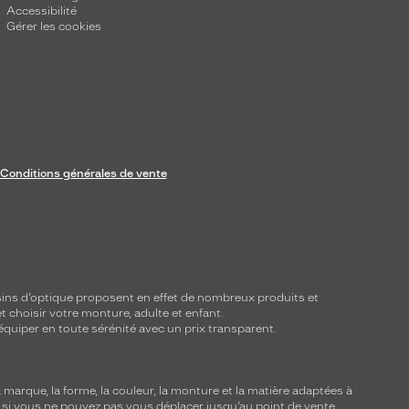
Accessibilité
Gérer les cookies
Conditions générales de vente
ins d’optique proposent en effet de nombreux produits et
t choisir votre monture, adulte et enfant.
équiper en toute sérénité avec un prix transparent.
marque, la forme, la couleur, la monture et la matière adaptées à
, si vous ne pouvez pas vous déplacer jusqu’au point de vente,