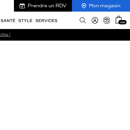
Prendre un RDV
Mon magasin
Mon
Afficher
SANTÉ
STYLE
SERVICES
vide
panie
la
recherche
fite !