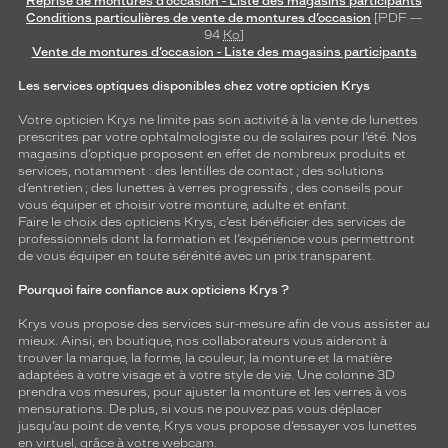
Reprise de montures d’occasion - Liste des magasins participants
Conditions particulières de vente de montures d’occasion
[PDF —
94
Ko
]
Vente de montures d’occasion - Liste des magasins participants
Les services optiques disponibles chez votre opticien Krys
Votre opticien Krys ne limite pas son activité à la vente de
lunettes
prescrites par votre ophtalmologiste ou de
solaires
pour l’été. Nos
magasins d’optique proposent en effet de nombreux produits et
services, notamment : des
lentilles de contact
; des
solutions
d’entretien
; des lunettes à verres progressifs ; des conseils pour
vous équiper et choisir votre monture, adulte et enfant.
Faire le choix des opticiens Krys, c’est bénéficier des services de
professionnels dont la formation et l’expérience vous permettront
de vous équiper en toute sérénité avec un prix transparent.
Pourquoi faire confiance aux opticiens Krys ?
Krys vous propose des services sur-mesure afin de vous assister au
mieux. Ainsi, en boutique, nos collaborateurs vous aideront à
trouver la marque, la forme, la couleur, la monture et la matière
adaptées à votre visage et à votre style de vie. Une colonne 3D
prendra vos mesures, pour ajuster la monture et les verres à vos
mensurations. De plus, si vous ne pouvez pas vous déplacer
jusqu’au point de vente, Krys vous propose d’essayer vos lunettes
en virtuel, grâce à votre webcam.