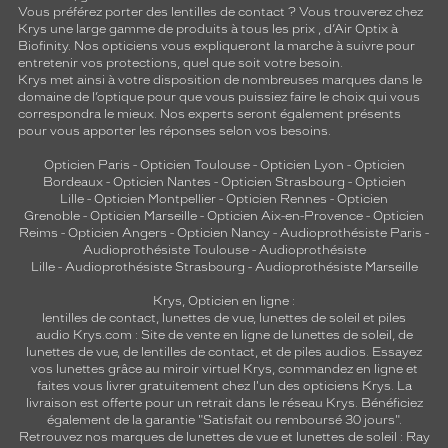
Vous préférez porter des lentilles de contact ? Vous trouverez chez
Krys une large gamme de produits à tous les prix , d’Air Optix à
Biofinity. Nos opticiens vous expliqueront la marche à suivre pour
entretenir vos protections, quel que soit votre besoin.
Krys met ainsi à votre disposition de nombreuses marques dans le
domaine de l’optique pour que vous puissiez faire le choix qui vous
correspondra le mieux. Nos experts seront également présents
pour vous apporter les réponses selon vos besoins.
Opticien Paris
-
Opticien Toulouse
-
Opticien Lyon
-
Opticien
Bordeaux
-
Opticien Nantes
-
Opticien Strasbourg
-
Opticien
Lille
-
Opticien Montpellier
-
Opticien Rennes
-
Opticien
Grenoble
-
Opticien Marseille
-
Opticien Aix-en-Provence
-
Opticien
Reims
-
Opticien Angers
-
Opticien Nancy
-
Audioprothésiste Paris
-
Audioprothésiste Toulouse
-
Audioprothésiste
Lille
-
Audioprothésiste Strasbourg
-
Audioprothésiste Marseille
Krys, Opticien en ligne :
lentilles de contact
,
lunettes de vue
,
lunettes de soleil
et
piles
audio
Krys.com : Site de vente en ligne de lunettes de soleil, de
lunettes de vue, de
lentilles de contact
, et de piles audios. Essayez
vos lunettes grâce au miroir virtuel Krys, commandez en ligne et
faites vous livrer gratuitement chez l'un des opticiens Krys. La
livraison est offerte pour un retrait dans le réseau Krys. Bénéficiez
également de la garantie "Satisfait ou remboursé 30 jours".
Retrouvez nos marques de lunettes de vue et
lunettes de soleil : Ray