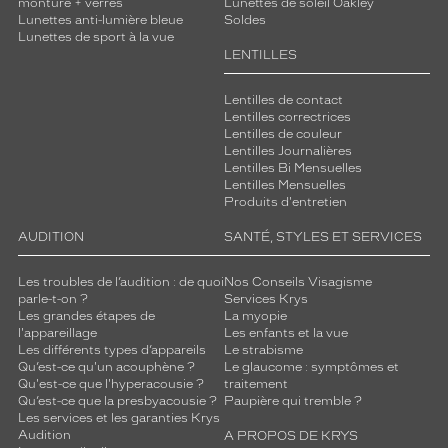
monture + verres
Lunettes de soleil Oakley
Lunettes anti-lumière bleue
Soldes
Lunettes de sport à la vue
LENTILLES
Lentilles de contact
Lentilles correctrices
Lentilles de couleur
Lentilles Journalières
Lentilles Bi Mensuelles
Lentilles Mensuelles
Produits d'entretien
AUDITION
SANTÉ, STYLES ET SERVICES
Les troubles de l’audition : de quoi
Nos Conseils Visagisme
parle-t-on ?
Services Krys
Les grandes étapes de
La myopie
l'appareillage
Les enfants et la vue
Les différents types d’appareils
Le strabisme
Qu’est-ce qu'un acouphène ?
Le glaucome : symptômes et
Qu'est-ce que l'hyperacousie ?
traitement
Qu’est-ce que la presbyacousie ?
Paupière qui tremble ?
Les services et les garanties Krys
Audition
A PROPOS DE KRYS