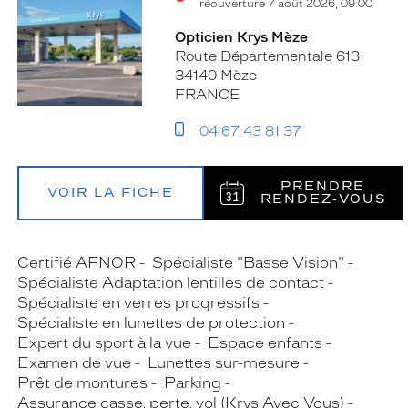
réouverture 7 août 2026, 09:00
Opticien Krys Mèze
Route Départementale 613
34140 Mèze
FRANCE
04 67 43 81 37
PRENDRE
VOIR LA FICHE
RENDEZ‑VOUS
Certifié AFNOR
Spécialiste "Basse Vision"
Spécialiste Adaptation lentilles de contact
Spécialiste en verres progressifs
Spécialiste en lunettes de protection
Expert du sport à la vue
Espace enfants
Examen de vue
Lunettes sur-mesure
Prêt de montures
Parking
Assurance casse, perte, vol (Krys Avec Vous)