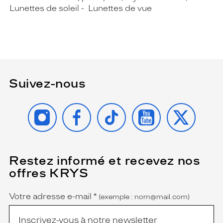
Lunettes de soleil
Lunettes de vue
Suivez-nous
INSTAGRAM
FACEBOOK
TIKTOK
YOUTUBE
X
Restez informé et recevez nos
(Ce
champ
offres KRYS
est
Name
obligatoire)
Votre adresse e-mail
*
(exemple : nom@mail.com)